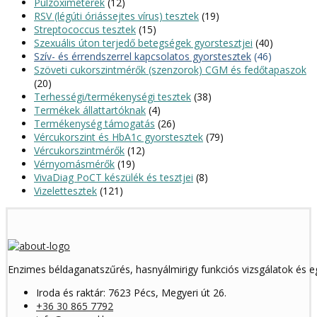
Pulzoximéterek
(12)
RSV (légúti óriássejtes vírus) tesztek
(19)
Streptococcus tesztek
(15)
Szexuális úton terjedő betegségek gyorstesztjei
(40)
Szív- és érrendszerrel kapcsolatos gyorstesztek
(46)
Szöveti cukorszintmérők (szenzorok) CGM és fedőtapaszok
(20)
Terhességi/termékenységi tesztek
(38)
Termékek állattartóknak
(4)
Termékenység támogatás
(26)
Vércukorszint és HbA1c gyorstesztek
(79)
Vércukorszintmérők
(12)
Vérnyomásmérők
(19)
VivaDiag PoCT készülék és tesztjei
(8)
Vizelettesztek
(121)
Enzimes béldaganatszűrés, hasnyálmirigy funkciós vizsgálatok és 
Iroda és raktár: 7623 Pécs, Megyeri út 26.
+36 30 865 7792