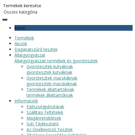
Menü
Termékek
Akciók
Daganatszűrő tesztek
Állatgyógyászat
Állatgyógyászati termékek és gyorstesztek
Gyorstesztek kutyáknak
gyorstesztek kutyáknak
Gyorstesztek macskáknak
gyorstesztek macskáknak
Termékek állattartóknak
termékek állattartóknak
Információk
Egészségpénztárak
Szállítási Feltételek
Magánrendelések
Süti Tájékoztató
Az Önellenörző Tesztek