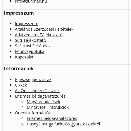
info@sunmed.hu
Impresszum
Impresszum
Általános Szerződési Feltételek
Adatvédelmi Tájékoztató
Süti Tájékoztató
Szállítási Feltételek
Minőségpolitika
Kapcsolat
Információk
Egészségpénztárak
Cikkek
Az Önellenörző Tesztek
Enzimes béldaganatszűrés
Magánrendelések
Mintavételi instrukciók
Orvosi információk
Enzimes béldaganatszűrés
Hasnyálmirigy funkciós gyorstesztekről