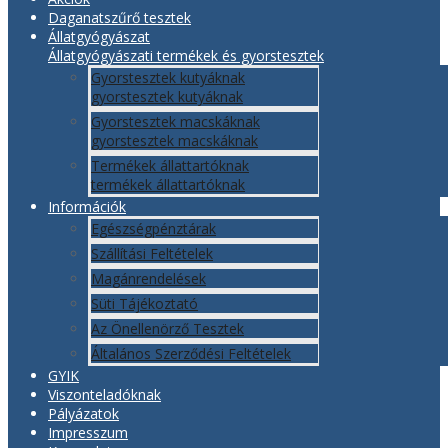
Daganatszűrő tesztek
Állatgyógyászat
Állatgyógyászati termékek és gyorstesztek
Gyorstesztek kutyáknak
gyorstesztek kutyáknak
Gyorstesztek macskáknak
gyorstesztek macskáknak
Termékek állattartóknak
termékek állattartóknak
Információk
Egészségpénztárak
Szállítási Feltételek
Magánrendelések
Süti Tájékoztató
Az Önellenörző Tesztek
Általános Szerződési Feltételek
GYIK
Viszonteladóknak
Pályázatok
Impresszum