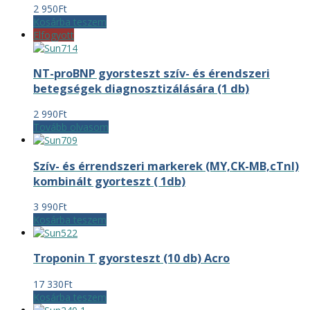
2 950
Ft
Kosárba teszem
Elfogyott
NT-proBNP gyorsteszt szív- és érendszeri
betegségek diagnosztizálására (1 db)
2 990
Ft
Tovább olvasom
Szív- és érrendszeri markerek (MY,CK-MB,cTnI)
kombinált gyorteszt ( 1db)
3 990
Ft
Kosárba teszem
Troponin T gyorsteszt (10 db) Acro
17 330
Ft
Kosárba teszem