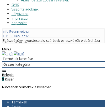
Általános Szerződési Feltételek
GYIK
Viszonteladóknak
Pályázatok
Impresszum
Kapcsolat
info@sunmed.hu
+36 30 865 7792
Egészségügyi gyorstesztek, szűrések és eszközök webáruháza
Menü
Belépés
Kosár
0
Nincsenek termékek a kosárban.
Termékek
Akciók