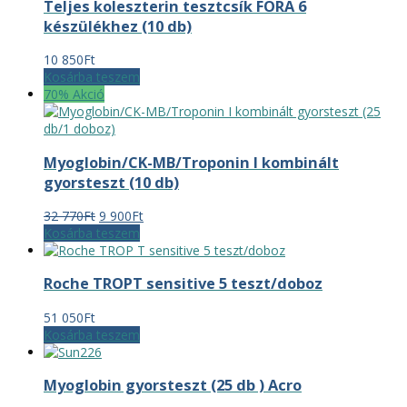
Teljes koleszterin tesztcsík FORA 6
készülékhez (10 db)
10 850
Ft
Kosárba teszem
70% Akció
Myoglobin/CK-MB/Troponin I kombinált
gyorsteszt (10 db)
Original
Current
32 770
Ft
9 900
Ft
price
price
Kosárba teszem
was:
is:
32
9
Roche TROPT sensitive 5 teszt/doboz
770Ft.
900Ft.
51 050
Ft
Kosárba teszem
Myoglobin gyorsteszt (25 db ) Acro