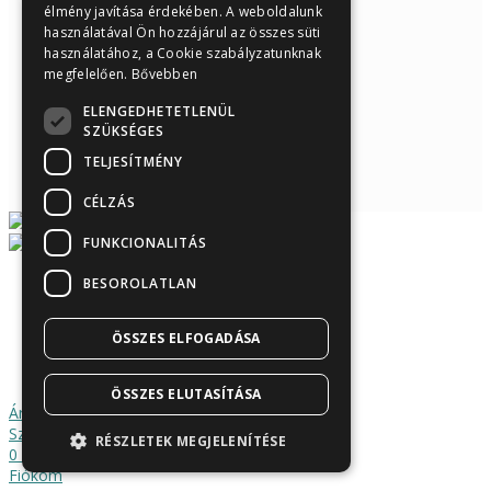
élmény javítása érdekében. A weboldalunk
használatával Ön hozzájárul az összes süti
használatához, a Cookie szabályzatunknak
megfelelően.
Bővebben
ELENGEDHETETLENÜL
SZÜKSÉGES
TELJESÍTMÉNY
CÉLZÁS
FUNKCIONALITÁS
BESOROLATLAN
Árukereső.hu
ÖSSZES ELFOGADÁSA
ÖSSZES ELUTASÍTÁSA
Áruház
Szűrők
RÉSZLETEK MEGJELENÍTÉSE
0
Kosár
Fiókom