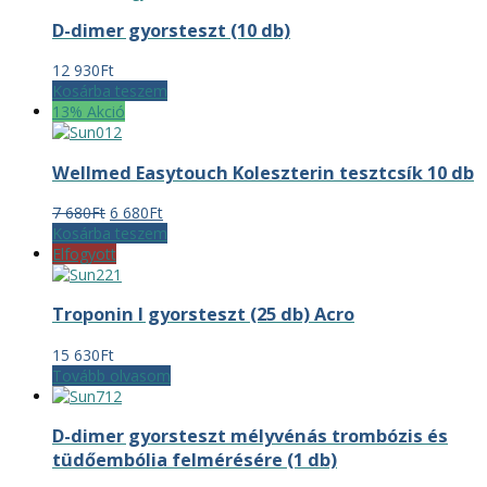
D-dimer gyorsteszt (10 db)
12 930
Ft
Kosárba teszem
13% Akció
Wellmed Easytouch Koleszterin tesztcsík 10 db
Original
Current
7 680
Ft
6 680
Ft
price
price
Kosárba teszem
was:
is:
Elfogyott
7
6
680Ft.
680Ft.
Troponin I gyorsteszt (25 db) Acro
15 630
Ft
Tovább olvasom
D-dimer gyorsteszt mélyvénás trombózis és
tüdőembólia felmérésére (1 db)