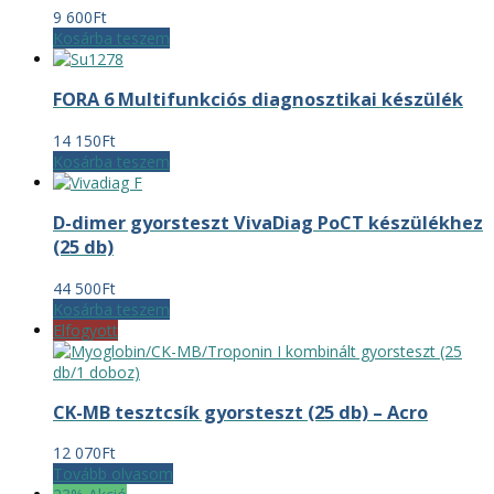
9 600
Ft
Kosárba teszem
FORA 6 Multifunkciós diagnosztikai készülék
14 150
Ft
Kosárba teszem
D-dimer gyorsteszt VivaDiag PoCT készülékhez
(25 db)
44 500
Ft
Kosárba teszem
Elfogyott
CK-MB tesztcsík gyorsteszt (25 db) – Acro
12 070
Ft
Tovább olvasom