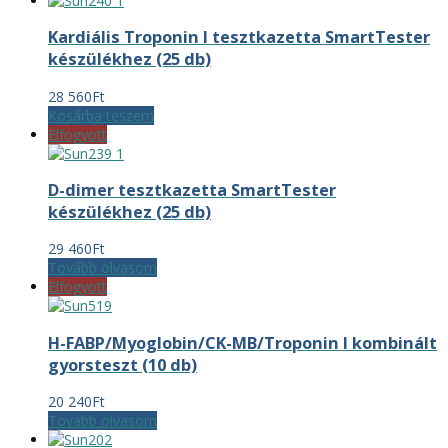
Kardiális Troponin I tesztkazetta SmartTester
készülékhez (25 db)
28 560
Ft
Kosárba teszem
Elfogyott
D-dimer tesztkazetta SmartTester
készülékhez (25 db)
29 460
Ft
Tovább olvasom
Elfogyott
H-FABP/Myoglobin/CK-MB/Troponin I kombinált
gyorsteszt (10 db)
20 240
Ft
Tovább olvasom