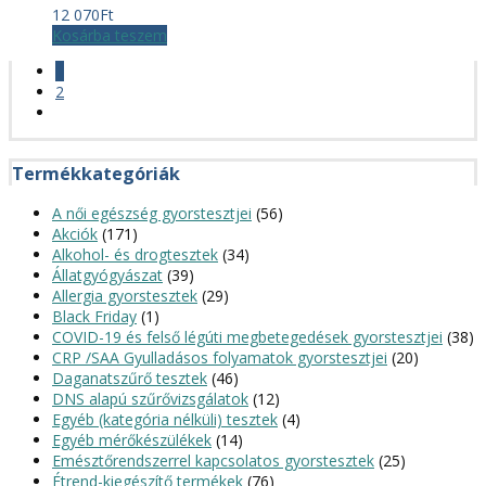
12 070
Ft
Kosárba teszem
1
2
Termékkategóriák
A női egészség gyorstesztjei
(56)
Akciók
(171)
Alkohol- és drogtesztek
(34)
Állatgyógyászat
(39)
Allergia gyorstesztek
(29)
Black Friday
(1)
COVID-19 és felső légúti megbetegedések gyorstesztjei
(38)
CRP /SAA Gyulladásos folyamatok gyorstesztjei
(20)
Daganatszűrő tesztek
(46)
DNS alapú szűrővizsgálatok
(12)
Egyéb (kategória nélküli) tesztek
(4)
Egyéb mérőkészülékek
(14)
Emésztőrendszerrel kapcsolatos gyorstesztek
(25)
Étrend-kiegészítő termékek
(76)