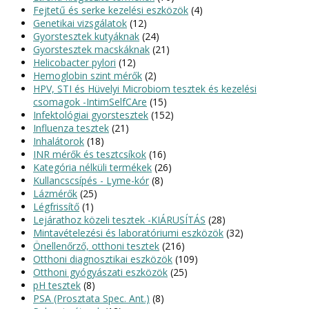
Fejtetű és serke kezelési eszközök
(4)
Genetikai vizsgálatok
(12)
Gyorstesztek kutyáknak
(24)
Gyorstesztek macskáknak
(21)
Helicobacter pylori
(12)
Hemoglobin szint mérők
(2)
HPV, STI és Hüvelyi Microbiom tesztek és kezelési
csomagok -IntimSelfCAre
(15)
Infektológiai gyorstesztek
(152)
Influenza tesztek
(21)
Inhalátorok
(18)
INR mérők és tesztcsíkok
(16)
Kategória nélküli termékek
(26)
Kullancscsípés - Lyme-kór
(8)
Lázmérők
(25)
Légfrissítő
(1)
Lejárathoz közeli tesztek -KIÁRUSÍTÁS
(28)
Mintavételezési és laboratóriumi eszközök
(32)
Önellenőrző, otthoni tesztek
(216)
Otthoni diagnosztikai eszközök
(109)
Otthoni gyógyászati eszközök
(25)
pH tesztek
(8)
PSA (Prosztata Spec. Ant.)
(8)