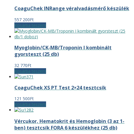
CoaguChek INRange véralvadásmérő készülék
557 200
Ft
Kosárba teszem
Myoglobin/CK-MB/Troponin I kombinált
gyorsteszt (25 db)
32 770
Ft
Kosárba teszem
CoaguChek XS PT Test 2×24 tesztcsík
121 500
Ft
Kosárba teszem
Vércukor, Hematokrit és Hemoglobin (3 az 1-
ben) tesztcsík FORA 6 készülékhez (25 db)