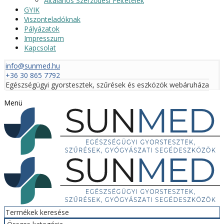
Általános Szerződési Feltételek
GYIK
Viszonteladóknak
Pályázatok
Impresszum
Kapcsolat
info@sunmed.hu
+36 30 865 7792
Egészségügyi gyorstesztek, szűrések és eszközök webáruháza
Menü