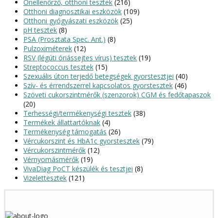
Önellenőrző, otthoni tesztek
(216)
Otthoni diagnosztikai eszközök
(109)
Otthoni gyógyászati eszközök
(25)
pH tesztek
(8)
PSA (Prosztata Spec. Ant.)
(8)
Pulzoximéterek
(12)
RSV (légúti óriássejtes vírus) tesztek
(19)
Streptococcus tesztek
(15)
Szexuális úton terjedő betegségek gyorstesztjei
(40)
Szív- és érrendszerrel kapcsolatos gyorstesztek
(46)
Szöveti cukorszintmérők (szenzorok) CGM és fedőtapaszok
(20)
Terhességi/termékenységi tesztek
(38)
Termékek állattartóknak
(4)
Termékenység támogatás
(26)
Vércukorszint és HbA1c gyorstesztek
(79)
Vércukorszintmérők
(12)
Vérnyomásmérők
(19)
VivaDiag PoCT készülék és tesztjei
(8)
Vizelettesztek
(121)