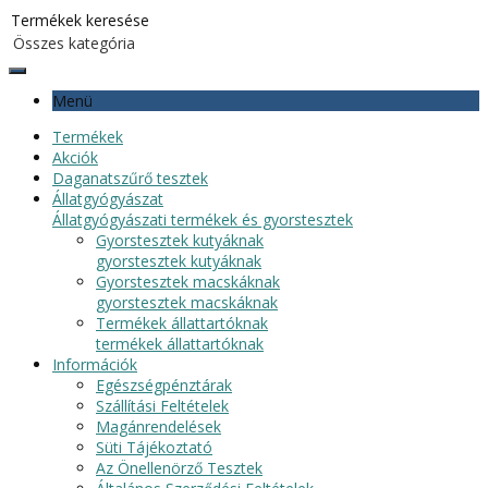
Menü
Termékek
Akciók
Daganatszűrő tesztek
Állatgyógyászat
Állatgyógyászati termékek és gyorstesztek
Gyorstesztek kutyáknak
gyorstesztek kutyáknak
Gyorstesztek macskáknak
gyorstesztek macskáknak
Termékek állattartóknak
termékek állattartóknak
Információk
Egészségpénztárak
Szállítási Feltételek
Magánrendelések
Süti Tájékoztató
Az Önellenörző Tesztek