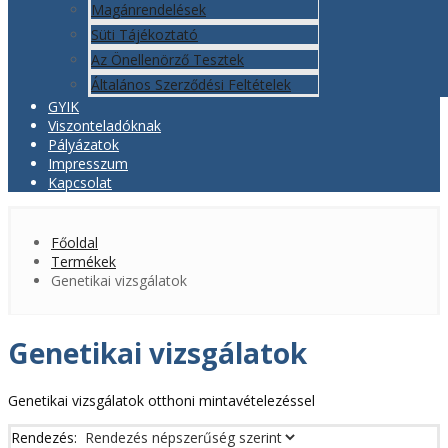
Magánrendelések
Süti Tájékoztató
Az Önellenörző Tesztek
Általános Szerződési Feltételek
GYIK
Viszonteladóknak
Pályázatok
Impresszum
Kapcsolat
Főoldal
Termékek
Genetikai vizsgálatok
Genetikai vizsgálatok
Genetikai vizsgálatok otthoni mintavételezéssel
Rendezés: