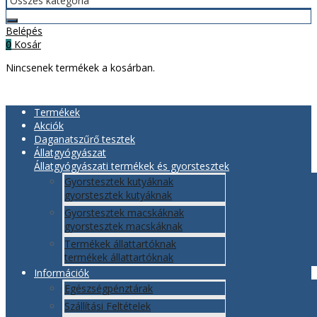
Belépés
Kosár
0
Nincsenek termékek a kosárban.
Termékek
Akciók
Daganatszűrő tesztek
Állatgyógyászat
Állatgyógyászati termékek és gyorstesztek
Gyorstesztek kutyáknak
gyorstesztek kutyáknak
Gyorstesztek macskáknak
gyorstesztek macskáknak
Termékek állattartóknak
termékek állattartóknak
Információk
Egészségpénztárak
Szállítási Feltételek