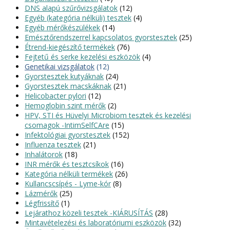
DNS alapú szűrővizsgálatok
(12)
Egyéb (kategória nélküli) tesztek
(4)
Egyéb mérőkészülékek
(14)
Emésztőrendszerrel kapcsolatos gyorstesztek
(25)
Étrend-kiegészítő termékek
(76)
Fejtetű és serke kezelési eszközök
(4)
Genetikai vizsgálatok
(12)
Gyorstesztek kutyáknak
(24)
Gyorstesztek macskáknak
(21)
Helicobacter pylori
(12)
Hemoglobin szint mérők
(2)
HPV, STI és Hüvelyi Microbiom tesztek és kezelési
csomagok -IntimSelfCAre
(15)
Infektológiai gyorstesztek
(152)
Influenza tesztek
(21)
Inhalátorok
(18)
INR mérők és tesztcsíkok
(16)
Kategória nélküli termékek
(26)
Kullancscsípés - Lyme-kór
(8)
Lázmérők
(25)
Légfrissítő
(1)
Lejárathoz közeli tesztek -KIÁRUSÍTÁS
(28)
Mintavételezési és laboratóriumi eszközök
(32)