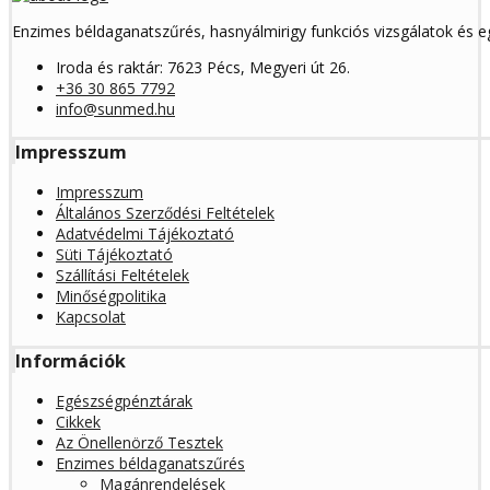
Enzimes béldaganatszűrés, hasnyálmirigy funkciós vizsgálatok és 
Iroda és raktár: 7623 Pécs, Megyeri út 26.
+36 30 865 7792
info@sunmed.hu
Impresszum
Impresszum
Általános Szerződési Feltételek
Adatvédelmi Tájékoztató
Süti Tájékoztató
Szállítási Feltételek
Minőségpolitika
Kapcsolat
Információk
Egészségpénztárak
Cikkek
Az Önellenörző Tesztek
Enzimes béldaganatszűrés
Magánrendelések