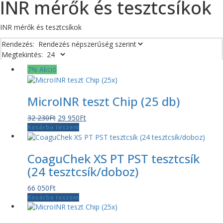
INR mérők és tesztcsíkok
INR mérők és tesztcsíkok
Rendezés:
Megtekintés:
7% Akció
MicroINR teszt Chip (25 db)
Original
Current
32 230
Ft
29 950
Ft
price
price
Kosárba teszem
was:
is:
32
29
CoaguChek XS PT PST tesztcsík
230Ft.
950Ft.
(24 tesztcsík/doboz)
66 050
Ft
Kosárba teszem