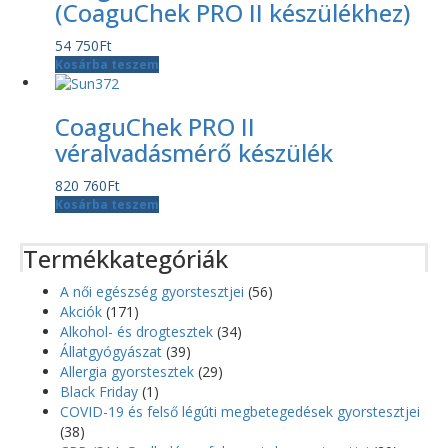
(CoaguChek PRO II készülékhez)
54 750
Ft
Kosárba teszem
CoaguChek PRO II
véralvadásmérő készülék
820 760
Ft
Kosárba teszem
Termékkategóriák
A női egészség gyorstesztjei
(56)
Akciók
(171)
Alkohol- és drogtesztek
(34)
Állatgyógyászat
(39)
Allergia gyorstesztek
(29)
Black Friday
(1)
COVID-19 és felső légúti megbetegedések gyorstesztjei
(38)