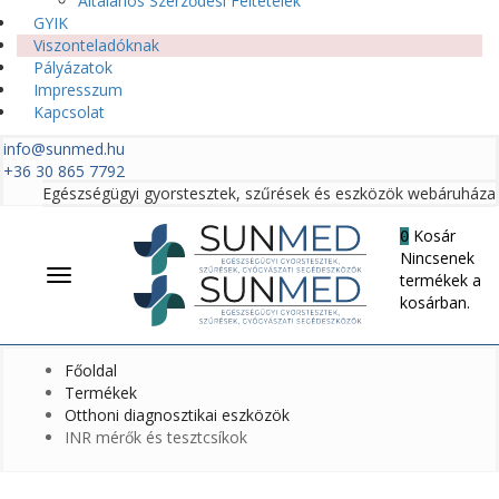
Általános Szerződési Feltételek
GYIK
Viszonteladóknak
Pályázatok
Impresszum
Kapcsolat
info@sunmed.hu
+36 30 865 7792
Egészségügyi gyorstesztek, szűrések és eszközök webáruháza
Kosár
0
Nincsenek
Menü
termékek a
kosárban.
Főoldal
Termékek
Otthoni diagnosztikai eszközök
INR mérők és tesztcsíkok