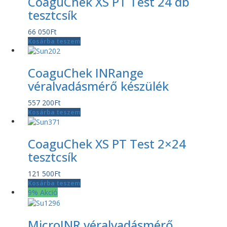
CoaguChek XS PT Test 24 db
tesztcsík
66 050
Ft
Kosárba teszem
CoaguChek INRange
véralvadásmérő készülék
557 200
Ft
Kosárba teszem
CoaguChek XS PT Test 2×24
tesztcsík
121 500
Ft
Kosárba teszem
9% Akció
MicroINR véralvadásmérő