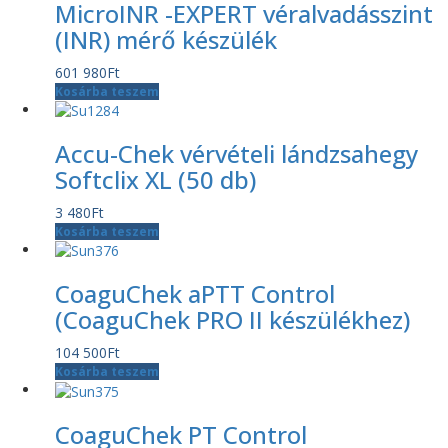
MicroINR -EXPERT véralvadásszint
(INR) mérő készülék
601 980
Ft
Kosárba teszem
Accu-Chek vérvételi lándzsahegy
Softclix XL (50 db)
3 480
Ft
Kosárba teszem
CoaguChek aPTT Control
(CoaguChek PRO II készülékhez)
104 500
Ft
Kosárba teszem
CoaguChek PT Control