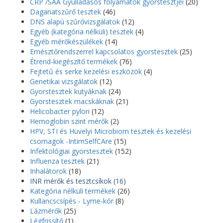
CRP /SAA Gyulladásos folyamatok gyorstesztjei
(20)
Daganatszűrő tesztek
(46)
DNS alapú szűrővizsgálatok
(12)
Egyéb (kategória nélküli) tesztek
(4)
Egyéb mérőkészülékek
(14)
Emésztőrendszerrel kapcsolatos gyorstesztek
(25)
Étrend-kiegészítő termékek
(76)
Fejtetű és serke kezelési eszközök
(4)
Genetikai vizsgálatok
(12)
Gyorstesztek kutyáknak
(24)
Gyorstesztek macskáknak
(21)
Helicobacter pylori
(12)
Hemoglobin szint mérők
(2)
HPV, STI és Hüvelyi Microbiom tesztek és kezelési
csomagok -IntimSelfCAre
(15)
Infektológiai gyorstesztek
(152)
Influenza tesztek
(21)
Inhalátorok
(18)
INR mérők és tesztcsíkok
(16)
Kategória nélküli termékek
(26)
Kullancscsípés - Lyme-kór
(8)
Lázmérők
(25)
Légfrissítő
(1)