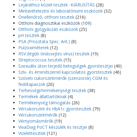
Lejárathoz közeli tesztek -KIÁRUSÍTÁS
(28)
Mintavételezési és laboratóriumi eszközök
(32)
Önellenőrző, otthoni tesztek
(216)
Otthoni diagnosztikai eszközök
(109)
Otthoni gyógyászati eszközök
(25)
pH tesztek
(8)
PSA (Prosztata Spec. Ant.)
(8)
Pulzoximéterek
(12)
RSV (légúti óriássejtes vírus) tesztek
(19)
Streptococcus tesztek
(15)
Szexuális úton terjedő betegségek gyorstesztjei
(40)
Szív- és érrendszerrel kapcsolatos gyorstesztek
(46)
Szöveti cukorszintmérők (szenzorok) CGM és
fedőtapaszok
(20)
Terhességi/termékenységi tesztek
(38)
Termékek állattartóknak
(4)
Termékenység támogatás
(26)
Vércukorszint és HbA1c gyorstesztek
(79)
Vércukorszintmérők
(12)
Vérnyomásmérők
(19)
VivaDiag PoCT készülék és tesztjei
(8)
Vizelettesztek
(121)