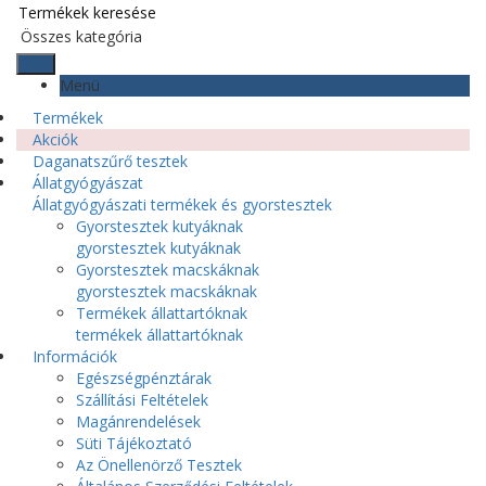
Menü
Termékek
Akciók
Daganatszűrő tesztek
Állatgyógyászat
Állatgyógyászati termékek és gyorstesztek
Gyorstesztek kutyáknak
gyorstesztek kutyáknak
Gyorstesztek macskáknak
gyorstesztek macskáknak
Termékek állattartóknak
termékek állattartóknak
Információk
Egészségpénztárak
Szállítási Feltételek
Magánrendelések
Süti Tájékoztató
Az Önellenörző Tesztek