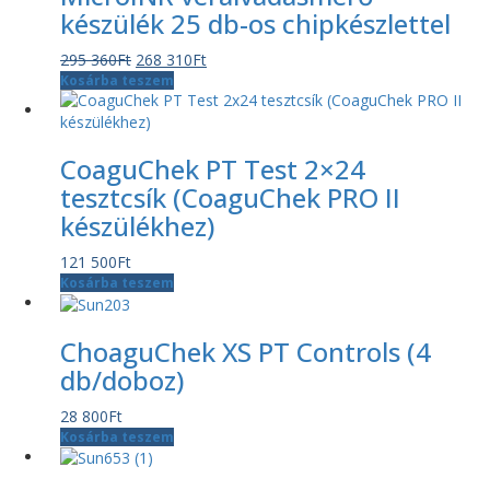
készülék 25 db-os chipkészlettel
Original
Current
295 360
Ft
268 310
Ft
price
price
Kosárba teszem
was:
is:
295
268
360Ft.
310Ft.
CoaguChek PT Test 2×24
tesztcsík (CoaguChek PRO II
készülékhez)
121 500
Ft
Kosárba teszem
ChoaguChek XS PT Controls (4
db/doboz)
28 800
Ft
Kosárba teszem