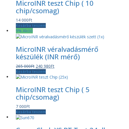
MicroINR teszt Chip ( 10
chip/csomag)
14 000
Ft
Kosárba teszem
9% Akció
MicroINR véralvadásmérő
készülék (INR mérő)
Original
Current
265 000
Ft
240 980
Ft
price
price
Kosárba teszem
was:
is:
265
240
MicroINR teszt Chip ( 5
000Ft.
980Ft.
chip/csomag)
7 000
Ft
Kosárba teszem