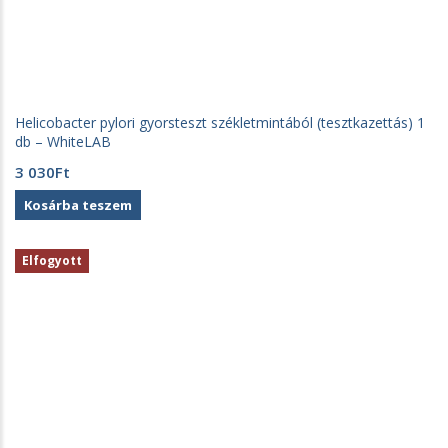
Helicobacter pylori gyorsteszt székletmintából (tesztkazettás) 1
db – WhiteLAB
3 030
Ft
Kosárba teszem
Elfogyott