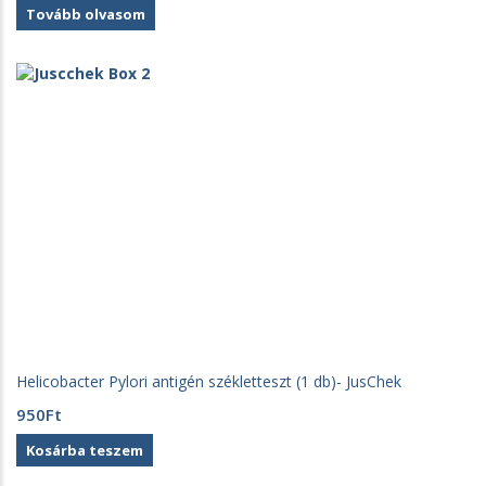
Tovább olvasom
Helicobacter Pylori antigén székletteszt (1 db)- JusChek
950
Ft
Kosárba teszem