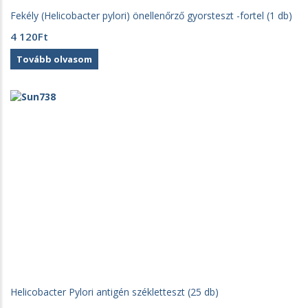
Fekély (Helicobacter pylori) önellenőrző gyorsteszt -fortel (1 db)
4 120
Ft
Tovább olvasom
Helicobacter Pylori antigén székletteszt (25 db)