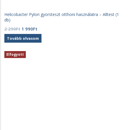
Helicobacter Pylori gyorsteszt otthoni használatra – Alltest (1
db)
Original
Current
2 290
Ft
1 990
Ft
price
price
Tovább olvasom
was:
is:
2
1
290Ft.
990Ft.
Elfogyott