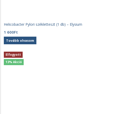
Helicobacter Pylori székletteszt (1 db) – Elysium
1 600
Ft
Tovább olvasom
Elfogyott
13% Akció