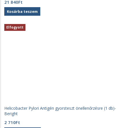
21 840
Ft
Kosárba teszem
Elfogyott
Helicobacter Pylori Antigén gyorsteszt önellenőrzésre (1 db)-
Beright
2 710
Ft