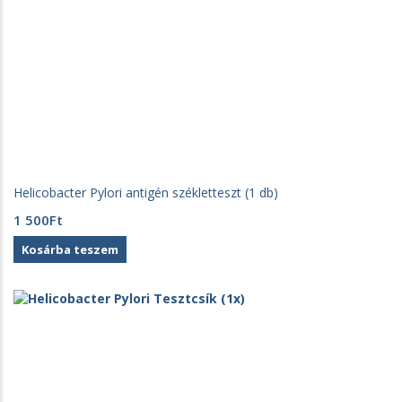
Helicobacter Pylori antigén székletteszt (1 db)
1 500
Ft
Kosárba teszem