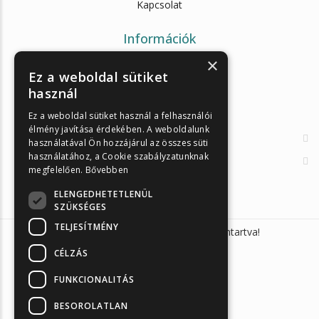
Kapcsolat
Információk
×
Egészségpénztárak
Ez a weboldal sütiket
használ
Cikkek
Az Önellenörző Tesztek
Ez a weboldal sütiket használ a felhasználói
élmény javítása érdekében. A weboldalunk
Enzimes béldaganatszűrés
használatával Ön hozzájárul az összes süti
használatához, a Cookie szabályzatunknak
Orvosi információk
megfelelően.
Bővebben
ELENGEDHETETLENÜL
SZÜKSÉGES
TELJESÍTMÉNY
Sunmed Kft. 2026 © Minden jog fenntartva!
CÉLZÁS
FUNKCIONALITÁS
BESOROLATLAN