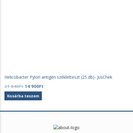
Helicobacter Pylori antigén székletteszt (25 db)- JusChek
Original
Current
21 840
Ft
14 900
Ft
price
price
Kosárba teszem
was:
is:
21
14
840Ft.
900Ft.