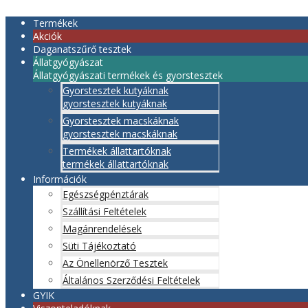
Termékek
Akciók
Daganatszűrő tesztek
Állatgyógyászat
Állatgyógyászati termékek és gyorstesztek
Gyorstesztek kutyáknak
gyorstesztek kutyáknak
Gyorstesztek macskáknak
gyorstesztek macskáknak
Termékek állattartóknak
termékek állattartóknak
Információk
Egészségpénztárak
Szállítási Feltételek
Magánrendelések
Süti Tájékoztató
Az Önellenörző Tesztek
Általános Szerződési Feltételek
GYIK