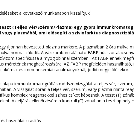
deléseket a következő munkanapon kiszállítjuk!
steszt (Teljes Vér/Szérum/Plazma) egy gyors immunkromatogr
l vagy plazmából, ami elősegíti a szívinfarktus diagnosztizál
egy újonnan bevezetett plazma markere. A plazmában 2 óra múlva m
 múlva normalizálódik. A vázizomban található FABP hússzor alacson
 szívizom specifikussá a myoglobinnal szemben. Az FABP ennek megf
ktus méretének meghatározására. AZ FABP megfelelően használható, 
iokémiai és immunokémiai tanulmányoknál, jodid megjelölésekor.
alapú immunkromatográfiás módszervizsgálat a teljes vér, szérum,
ónában. A vizsgálat során a teljes vér, szérum, vagy plazma minta reag
cifikus komplex reagensekkel színes csíkot képeznek. A teszt (T) zón
elent. Az eljárás ellenőrzésére a kontroll (C) zónában a tesztlap hel
t és használati utasítás