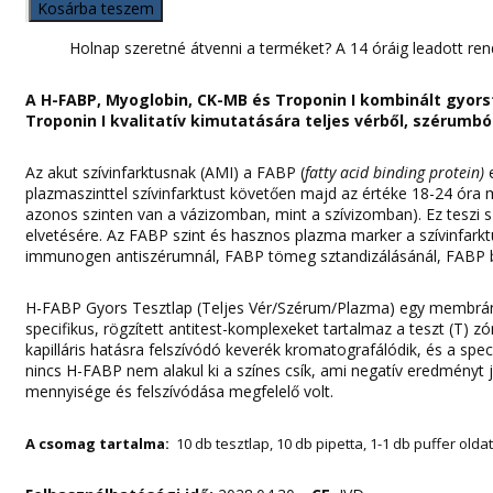
FABP/Myoglobin/CK-
240Ft.
800Ft.
Kosárba teszem
MB/Troponin
I
Holnap szeretné átvenni a terméket? A 14 óráig leadott ren
kombinált
gyorsteszt
A H-FABP, Myoglobin, CK-MB és Troponin I kombinált gyor
(10
Troponin I kvalitatív kimutatására teljes vérből, szérumbó
db)-
JusChek
mennyiség
Az akut szívinfarktusnak (AMI) a FABP (
fatty acid binding protein)
plazmaszinttel szívinfarktust követően majd az értéke 18-24 óra
azonos szinten van a vázizomban, mint a szívizomban). Ez teszi
elvetésére. Az FABP szint és hasznos plazma marker a szívinfar
immunogen antiszérumnál, FABP tömeg sztandizálásánál, FABP b
H-FABP Gyors Tesztlap (Teljes Vér/Szérum/Plazma) egy membrán 
specifikus, rögzített antitest-komplexeket tartalmaz a teszt (T) z
kapilláris hatásra felszívódó keverék kromatografálódik, és a spe
nincs H-FABP nem alakul ki a színes csík, ami negatív eredményt j
mennyisége és felszívódása megfelelő volt.
A csomag tartalma:
10 db tesztlap, 10 db pipetta, 1-1 db puffer olda