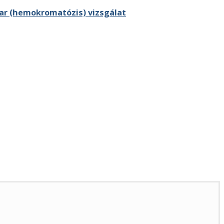
var (hemokromatózis) vizsgálat