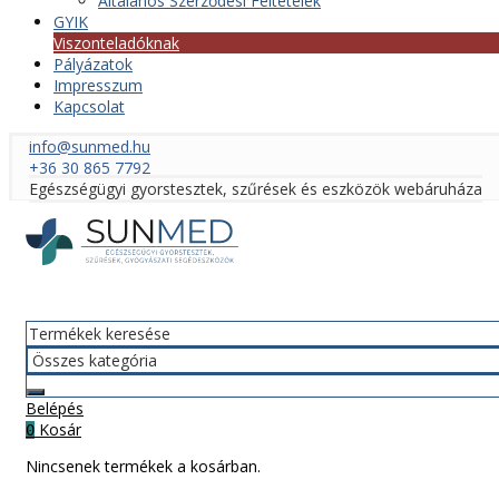
Általános Szerződési Feltételek
GYIK
Viszonteladóknak
Pályázatok
Impresszum
Kapcsolat
info@sunmed.hu
+36 30 865 7792
Egészségügyi gyorstesztek, szűrések és eszközök webáruháza
Belépés
Kosár
0
Nincsenek termékek a kosárban.