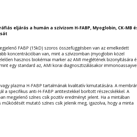
áfiás eljárás a humán a szívizom H-FABP, Myoglobin, CK-MB é
ását
egjelenő FABP (15kD) szoros összefüggésben van az emelkedett
yabb koncentrációban van, mint a szívizomban (myoglobin közel
elelően hasznos biokémiai marker az AMI meglétének bizonyítására é
mint egy standard az, AMI korai diagnosztizálásakor immonoassayvel
 vagy plazma H-FABP tartalmának kvalitatív kimutatására. A membrá
ál a specifikus anti-H-FABP antitestekkel borított részecskékkel. A
ában megjelenő színes csík pozitív eredményt jelent. Ha a mintában
yes működését mutató színes csík jelenik meg, igazolva, hogy a minta