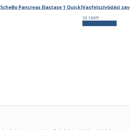
150Ft.
696Ft.
970Ft.
472Ft.
(ScheBo Pancreas Elastase 1 Quick)
Vasfelszívódási za
33 100
Ft
Kosárba teszem