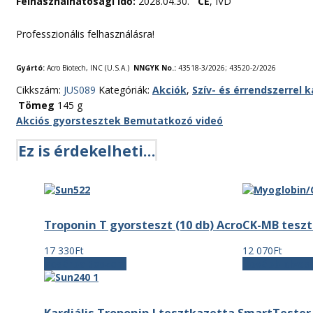
Felhasználhatósági idő:
2028.04.30.
CE
, IVD
Professzionális felhasználásra!
Gyártó:
Acro Biotech, INC (U.S.A.)
NNGYK No.:
43518-3/2026; 43520-2/2026
Cikkszám:
JUS089
Kategóriák:
Akciók
,
Szív- és érrendszerrel 
Tömeg
145 g
Akciós gyorstesztek
Bemutatkozó videó
Ez is érdekelheti…
Troponin T gyorsteszt (10 db) Acro
CK-MB tesztc
17 330
Ft
12 070
Ft
Kosárba teszem
Tovább olva
Kardiális Troponin I tesztkazetta SmartTester