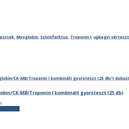
tesztek
,
Myoglobin
,
Szívinfarktus
,
Troponin I
,
ujjbegyi vérteszt
obin/CK-MB/Troponin I kombinált gyorsteszt (25 db)
Ft
ba teszem