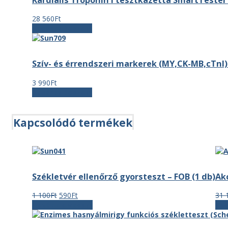
28 560
Ft
Kosárba teszem
Szív- és érrendszeri markerek (MY,CK-MB,cTnI)
3 990
Ft
Kosárba teszem
Kapcsolódó termékek
Székletvér ellenőrző gyorsteszt – FOB (1 db)
Ak
Original
Current
1 100
Ft
590
Ft
31 
price
price
Tovább olvasom
Ko
was:
is:
1
590Ft.