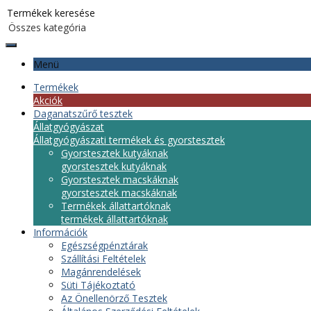
Menü
Termékek
Akciók
Daganatszűrő tesztek
Állatgyógyászat
Állatgyógyászati termékek és gyorstesztek
Gyorstesztek kutyáknak
gyorstesztek kutyáknak
Gyorstesztek macskáknak
gyorstesztek macskáknak
Termékek állattartóknak
termékek állattartóknak
Információk
Egészségpénztárak
Szállítási Feltételek
Magánrendelések
Süti Tájékoztató
Az Önellenörző Tesztek