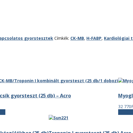
kapcsolatos gyorstesztek
Címkék:
CK-MB
,
H-FABP
,
Kardiológiai 
sík gyorsteszt (25 db) – Acro
Myogl
32 770
som
Kosár
 készülékhez (25 db)
Troponin I gyorsteszt (25 db) Acro