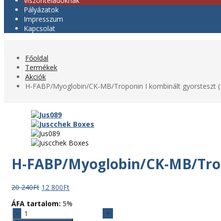
Viszonteladóknak
Pályázatok
Impresszum
Kapcsolat
Főoldal
Termékek
Akciók
H-FABP/Myoglobin/CK-MB/Troponin I kombinált gyorsteszt (
H-FABP/Myoglobin/CK-MB/Tropo
Original
Current
20 240
Ft
12 800
Ft
price
price
ÁFA tartalom:
5%
was:
is:
H-
20
12