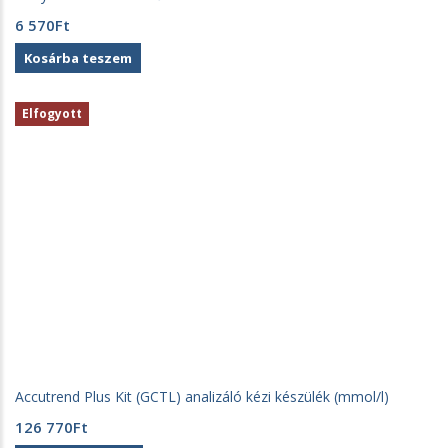
6 570
Ft
Kosárba teszem
Elfogyott
Accutrend Plus Kit (GCTL) analizáló kézi készülék (mmol/l)
126 770
Ft