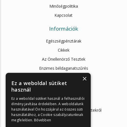
Minőségpolitika
Kapcsolat
Információk
Egészségpénztárak
Cikkek
Az Önellenörző Tesztek
Enzimes béldaganatszűrés
Magánrendelések
×
Ez a weboldal sütiket
Mintavételi instrukciók
használ
Orvosi információk
Ez a weboldal sütiket használ a felhasználói
Enzimes béldaganatszűrés
élmény javítása érdekében. A weboldalunk
használatával Ön hozzájárul az összes süti
Hasnyálmirigy funkciós gyorstesztekről
használatához, a Cookie szabályzatunknak
megfelelően.
Bővebben