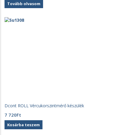
Tovább olvasom
Dcont ROLL Vércukorszintmérő készülék
7 720
Ft
Kosárba teszem