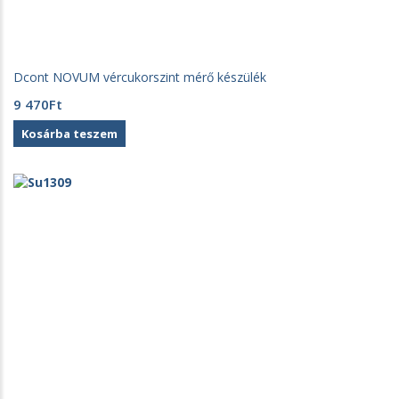
Dcont NOVUM vércukorszint mérő készülék
9 470
Ft
Kosárba teszem