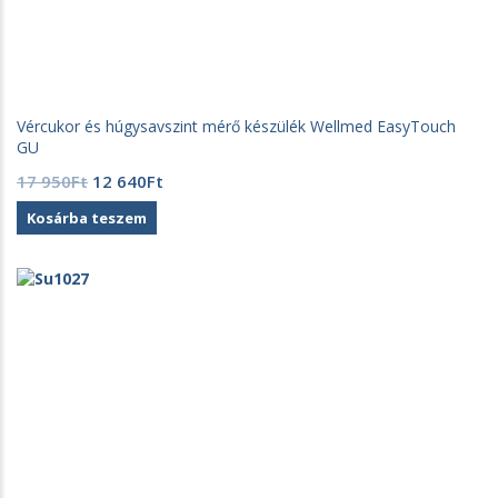
Vércukor és húgysavszint mérő készülék Wellmed EasyTouch
GU
Original
Current
17 950
Ft
12 640
Ft
price
price
Kosárba teszem
was:
is:
17
12
950Ft.
640Ft.