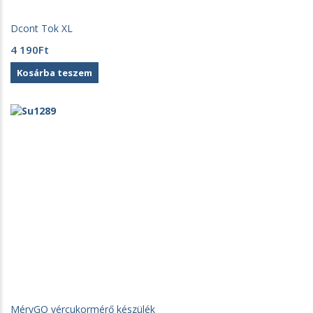
Dcont Tok XL
4 190
Ft
Kosárba teszem
MéryGO vércukormérő készülék