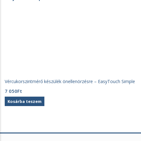
Vércukorszintmérő készülék önellenörzésre – EasyTouch Simple
7 050
Ft
Kosárba teszem