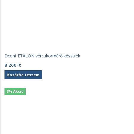
Dcont ETALON vércukormérő készülék
8 260
Ft
Kosárba teszem
3% Akció