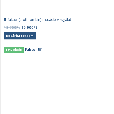
II. faktor (prothrombin) mutáció vizsgálat
Original
Current
18 700
Ft
15 900
Ft
price
price
Kosárba teszem
was:
is:
18
15
700Ft.
900Ft.
15% Akció