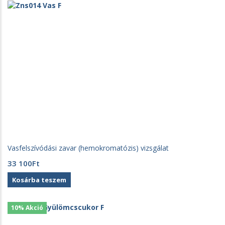
900Ft.
900Ft.
Vasfelszívódási zavar (hemokromatózis) vizsgálat
33 100
Ft
Kosárba teszem
10% Akció