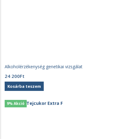
Alkoholérzékenység genetikai vizsgálat
24 200
Ft
Kosárba teszem
9% Akció