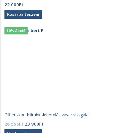
22 000
Ft
Kosárba teszem
10% Akció
Gilbert-kór, bilirubin-lebomlás zavar vizsgálat
Original
Current
26 555
Ft
23 900
Ft
price
price