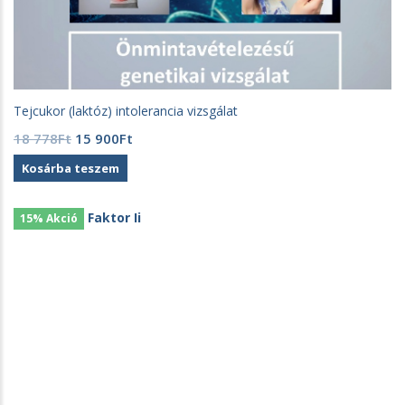
Tejcukor (laktóz) intolerancia vizsgálat
Original
Current
18 778
Ft
15 900
Ft
price
price
Kosárba teszem
was:
is:
18
15
778Ft.
900Ft.
15% Akció