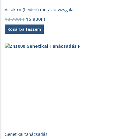
V. faktor (Leiden) mutáció vizsgálat
Original
Current
18 700
Ft
15 900
Ft
price
price
Kosárba teszem
was:
is:
18
15
700Ft.
900Ft.
Genetikai tanácsadás