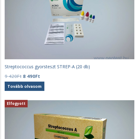
Streptococcus gyorsteszt STREP-A (20 db)
Original
Current
9 420
Ft
8 490
Ft
price
price
Tovább olvasom
was:
is:
9
8
420Ft.
490Ft.
Elfogyott