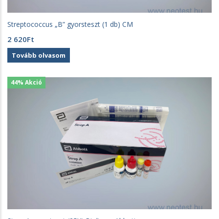
Streptococcus „B” gyorsteszt (1 db) CM
2 620
Ft
Tovább olvasom
44% Akció