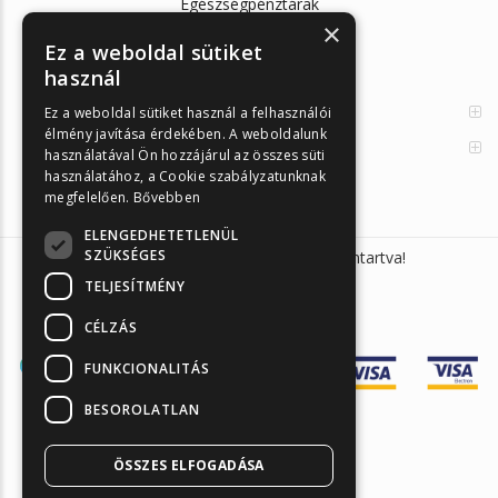
Egészségpénztárak
×
Cikkek
Ez a weboldal sütiket
használ
Az Önellenörző Tesztek
Enzimes béldaganatszűrés
Ez a weboldal sütiket használ a felhasználói
élmény javítása érdekében. A weboldalunk
Orvosi információk
használatával Ön hozzájárul az összes süti
használatához, a Cookie szabályzatunknak
megfelelően.
Bővebben
ELENGEDHETETLENÜL
SZÜKSÉGES
Sunmed Kft. 2026 © Minden jog fenntartva!
TELJESÍTMÉNY
CÉLZÁS
FUNKCIONALITÁS
BESOROLATLAN
ÖSSZES ELFOGADÁSA
Árukereső.hu