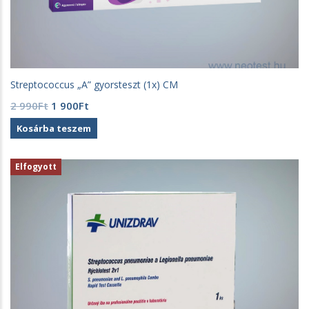
Streptococcus „A” gyorsteszt (1x) CM
Original
Current
2 990
Ft
1 900
Ft
price
price
Kosárba teszem
was:
is:
2
1
990Ft.
900Ft.
Elfogyott