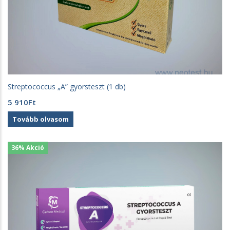
Streptococcus „A” gyorsteszt (1 db)
5 910
Ft
Tovább olvasom
36% Akció