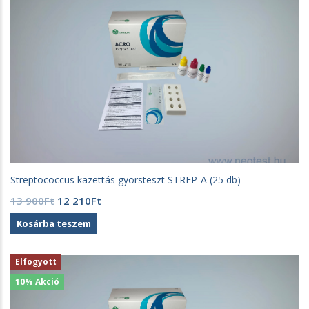
Streptococcus kazettás gyorsteszt STREP-A (25 db)
Original
Current
13 900
Ft
12 210
Ft
price
price
Kosárba teszem
was:
is:
13
12
900Ft.
210Ft.
Elfogyott
10% Akció