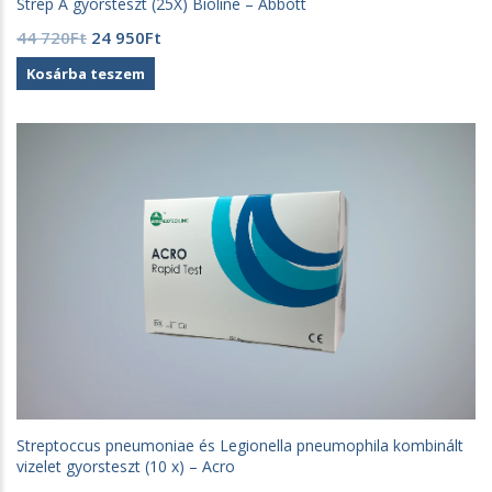
Strep A gyorsteszt (25X) Bioline – Abbott
Original
Current
44 720
Ft
24 950
Ft
price
price
Kosárba teszem
was:
is:
44
24
720Ft.
950Ft.
Streptoccus pneumoniae és Legionella pneumophila kombinált
vizelet gyorsteszt (10 x) – Acro