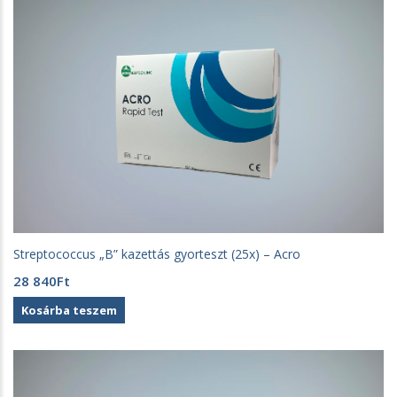
Streptococcus „B” kazettás gyorteszt (25x) – Acro
28 840
Ft
Kosárba teszem