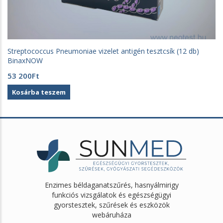
Streptococcus Pneumoniae vizelet antigén tesztcsík (12 db)
BinaxNOW
53 200
Ft
Kosárba teszem
Enzimes béldaganatszűrés, hasnyálmirigy
funkciós vizsgálatok és egészségügyi
gyorstesztek, szűrések és eszközök
webáruháza