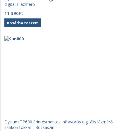
digitális lázmérő
11 390
Ft
Kosárba teszem
Elysium TP600 érintésmentes infravörös digitális lázmérő
szilikon tokkal – Rózsaszín