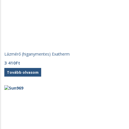
Lázmérő (higanymentes) Exatherm
3 410
Ft
Tovább olvasom