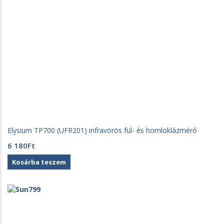
Elysium TP700 (UFR201) infravörös fül- és homloklázmérő
6 180
Ft
Kosárba teszem