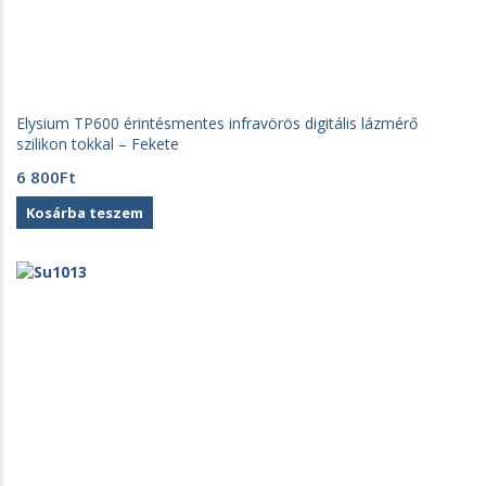
Elysium TP600 érintésmentes infravörös digitális lázmérő
szilikon tokkal – Fekete
6 800
Ft
Kosárba teszem