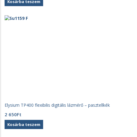
Kosárba teszem
Elysium TP400 flexibilis digitális lázmérő – pasztellkék
2 650
Ft
Kosárba teszem