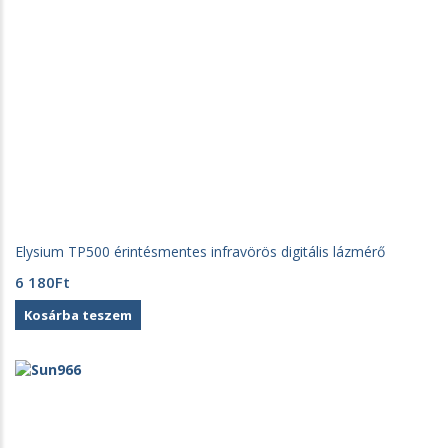
Elysium TP500 érintésmentes infravörös digitális lázmérő
6 180
Ft
Kosárba teszem