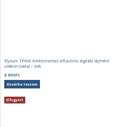
Elysium TP600 érintésmentes infravörös digitális lázmérő
szilikon tokkal – Kék
6 800
Ft
Kosárba teszem
Elfogyott