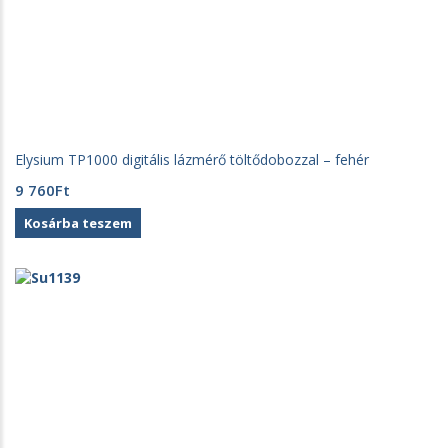
Elysium TP1000 digitális lázmérő töltődobozzal – fehér
9 760
Ft
Kosárba teszem