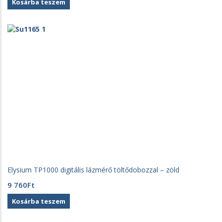
Kosárba teszem
Elysium TP1000 digitális lázmérő töltődobozzal – zöld
9 760
Ft
Kosárba teszem