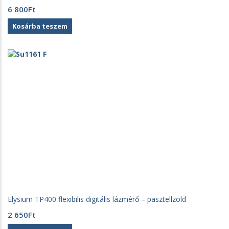
6 800
Ft
Kosárba teszem
Elysium TP400 flexibilis digitális lázmérő – pasztellzöld
2 650
Ft