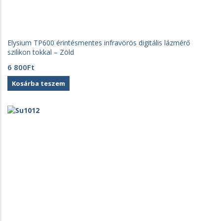
Elysium TP600 érintésmentes infravörös digitális lázmérő
szilikon tokkal – Zöld
6 800
Ft
Kosárba teszem