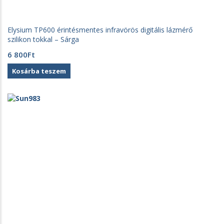
Elysium TP600 érintésmentes infravörös digitális lázmérő
szilikon tokkal – Sárga
6 800
Ft
Kosárba teszem