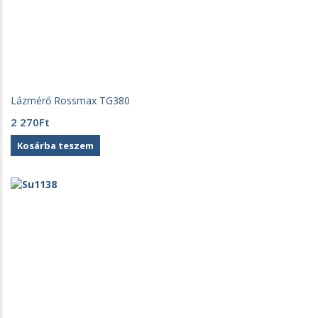
Lázmérő Rossmax TG380
2 270
Ft
Kosárba teszem