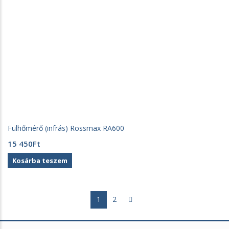
Fülhőmérő (infrás) Rossmax RA600
15 450
Ft
Kosárba teszem
1
2