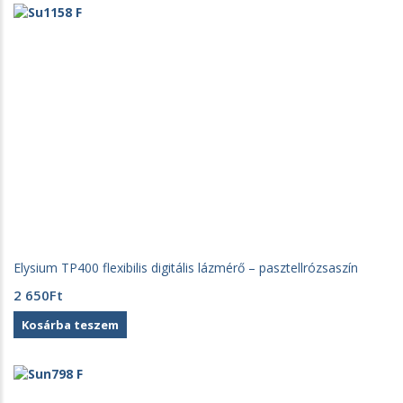
Elysium TP400 flexibilis digitális lázmérő – pasztellrózsaszín
2 650
Ft
Kosárba teszem