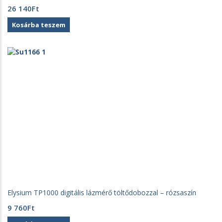
26 140
Ft
Kosárba teszem
Elysium TP1000 digitális lázmérő töltődobozzal – rózsaszín
9 760
Ft