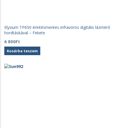
Elysium TP650 érintésmentes infravörös digitális lázmérő
hordtáskával – Fekete
6 800
Ft
Kosárba teszem