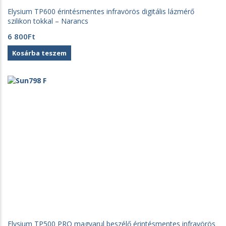
Elysium TP600 érintésmentes infravörös digitális lázmérő
szilikon tokkal – Narancs
6 800
Ft
Kosárba teszem
Elysium TP500 PRO magyarul beszélő érintésmentes infravörös