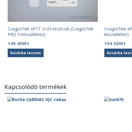
CoaguChek aPTT 2×24 tesztcsík (CoaguChek
CoaguChek aP
PRO II készülékhez)
készülékhez)
149 400
Ft
104 500
Ft
Kosárba teszem
Kosárba tes
Kapcsolódó termékek