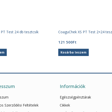
PT Test 24 db tesztcsík
CoaguChek XS PT Test 2×24 tesz
121 500
Ft
zem
Kosárba teszem
esszum
Információk
sszum
Egészségpénztárak
os Szerződési Feltételek
Cikkek