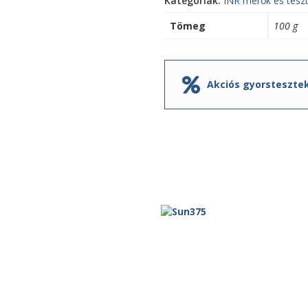
Kategóriák:
INR mérők és teszt
Tömeg
100 g
Akciós gyorsteszte