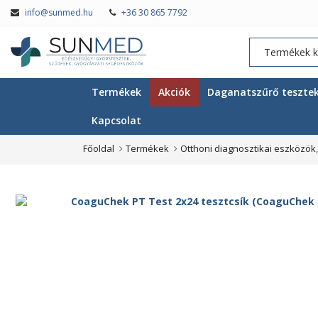
info@sunmed.hu
+36 30 865 7792
Termékek
Akciók
Daganatszűrő teszte
Kapcsolat
Főoldal
Termékek
Otthoni diagnosztikai eszközök