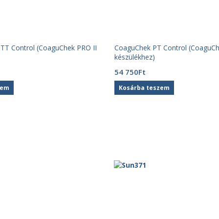
TT Control (CoaguChek PRO II
CoaguChek PT Control (CoaguCh
készülékhez)
54 750
Ft
zem
Kosárba teszem