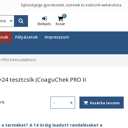
Egészségügyi gyorstesztek, szűrések és eszközök webáruháza
0
Belépés
Kosár
knak
Pályázatok
Impresszum
 PRO II készülékhez)
24 tesztcsík (CoaguChek PRO II
5%
Kosárba teszem
CoaguChek PT Test 2x24 tesztcsík (
 a terméket? A 14 óráig leadott rendeléseket a