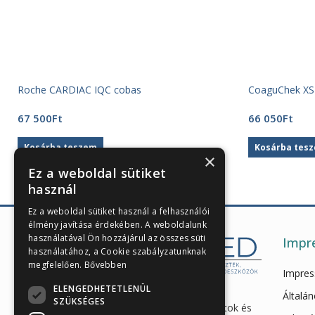
Roche CARDIAC IQC cobas
CoaguChek XS 
67 500
Ft
66 050
Ft
Kosárba teszem
Kosárba tes
×
Ez a weboldal sütiket
használ
Ez a weboldal sütiket használ a felhasználói
élmény javítása érdekében. A weboldalunk
használatával Ön hozzájárul az összes süti
Impr
használatához, a Cookie szabályzatunknak
megfelelően.
Bővebben
Impre
ELENGEDHETETLENÜL
Enzimes béldaganatszűrés,
Általán
SZÜKSÉGES
hasnyálmirigy funkciós vizsgálatok és