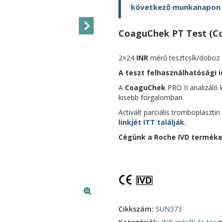
következő munkanapon ki
CoaguChek PT Test (Co
2×24
INR
mérő tesztcsík/doboz
A teszt felhasználhatósági i
A
CoaguChek
PRO II analizáló
kisebb forgalomban.
Activált parciális tromboplaszt
linkjét ITT találják.
Cégünk a Roche
IVD terméke
Cikkszám:
SUN373