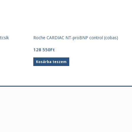
tcsík
Roche CARDIAC NT-proBNP control (cobas)
128 550
Ft
Kosárba teszem