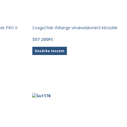
ek PRO II
CoaguChek INRange véralvadásmérő készülék
557 200
Ft
Kosárba teszem