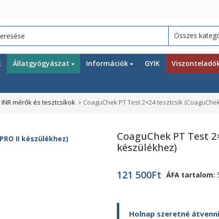
k
Állatgyógyászat
Információk
GYIK
Viszonteladó
,
INR mérők és tesztcsíkok
CoaguChek PT Test 2×24 tesztcsík (CoaguChek
CoaguChek PT Test 2×
készülékhez)
121 500
Ft
ÁFA tartalom:
Holnap szeretné átvenni