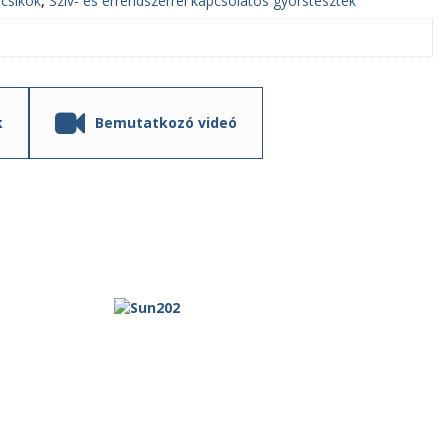
csíkok
,
Szív- és érrendszerrel kapcsolatos gyorstesztek
k
Bemutatkozó videó