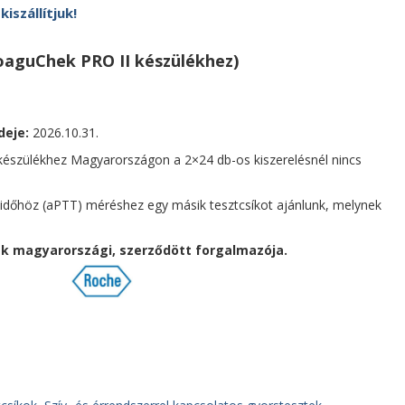
szállítjuk!
aguChek PRO II készülékhez)
deje:
2026.10.31.
 készülékhez Magyarországon a 2×24 db-os kiszerelésnél nincs
in időhöz (aPTT) méréshez egy másik tesztcsíkot ajánlunk, melynek
k magyarországi, szerződött forgalmazója.