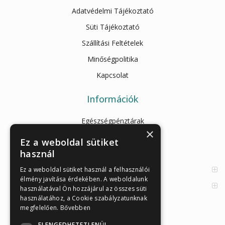
Adatvédelmi Tájékoztató
Süti Tájékoztató
Szállítási Feltételek
Minőségpolitika
Kapcsolat
Információk
Egészségpénztárak
×
Cikkek
Ez a weboldal sütiket
használ
Az Önellenörző Tesztek
Enzimes béldaganatszűrés
Ez a weboldal sütiket használ a felhasználói
élmény javítása érdekében. A weboldalunk
Orvosi információk
használatával Ön hozzájárul az összes süti
használatához, a Cookie szabályzatunknak
megfelelően.
Bővebben
ELENGEDHETETLENÜL