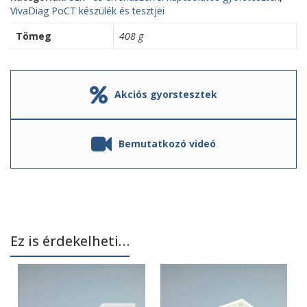
VivaDiag PoCT készülék és tesztjei
Tömeg
408 g
Akciós gyorstesztek
Bemutatkozó videó
Ez is érdekelheti…