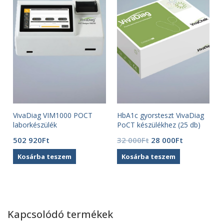
VivaDiag VIM1000 POCT
HbA1c gyorsteszt VivaDiag
laborkészülék
PoCT készülékhez (25 db)
Original
Current
502 920
Ft
32 000
Ft
28 000
Ft
price
price
Kosárba teszem
Kosárba teszem
was:
is:
32
28
000Ft.
000Ft.
Kapcsolódó termékek