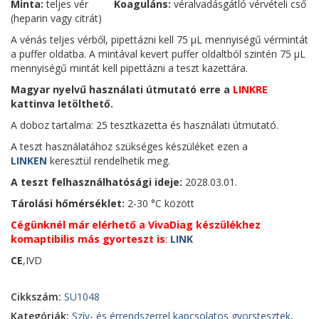
Minta:
teljes vér
Koaguláns:
véralvadásgátló vérvételi cső
(heparin vagy citrát)
A vénás teljes vérből, pipettázni kell 75 μL mennyiségű vérmintát
a puffer oldatba. A mintával kevert puffer oldaltból szintén 75 μL
mennyiségű mintát kell pipettázni a teszt kazettára.
Magyar nyelvű használati útmutató
erre a
LINKRE
kattinva letölthető.
A doboz tartalma: 25 tesztkazetta és használati útmutató.
A teszt használatához szükséges készüléket ezen a
LINKEN
keresztül rendelhetik meg.
A teszt felhasználhatósági ideje:
2028.03.01.
Tárolási hőmérséklet:
2-30
°C között
Cégünknél már elérhető a VivaDiag készülékhez
komaptibilis más gyorteszt is
:
LINK
CE
,IVD
Cikkszám:
SU1048
Kategóriák:
Szív- és érrendszerrel kapcsolatos gyorstesztek
,