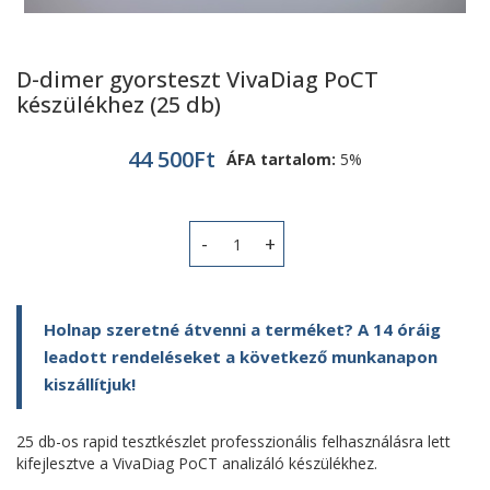
D-dimer gyorsteszt VivaDiag PoCT
készülékhez (25 db)
44 500
Ft
ÁFA tartalom:
5%
D-dimer gyorsteszt VivaDiag PoCT ké
Holnap szeretné átvenni a terméket? A 14 óráig
leadott rendeléseket a következő munkanapon
kiszállítjuk!
25 db-os rapid tesztkészlet professzionális felhasználásra lett
kifejlesztve a VivaDiag PoCT analizáló készülékhez.