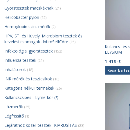
Gyorstesztek macskáknak
(21)
Helicobacter pylori
(12)
Hemoglobin szint mérők
(2)
HPV, STI és Hüvelyi Microbiom tesztek és
kezelési csomagok -IntimSelfCAre
(15)
Kullancs- és 
Infektológiai gyorstesztek
(152)
ELYSIUM
Influenza tesztek
(21)
1 410
Ft
Inhalátorok
(18)
Kosárba te
INR mérők és tesztcsíkok
(16)
Kategória nélküli termékek
(26)
Kullancscsípés - Lyme-kór
(8)
Lázmérők
(25)
Légfrissítő
(1)
Lejárathoz közeli tesztek -KIÁRUSÍTÁS
(28)