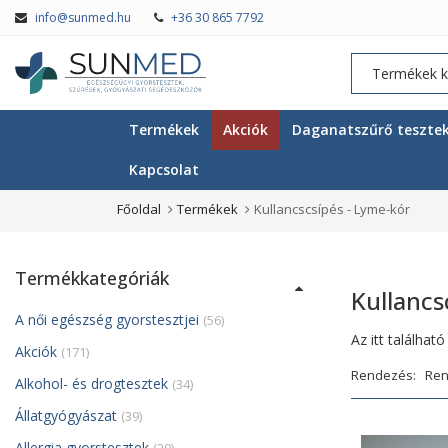
info@sunmed.hu
+36 30 865 7792
Termékek
Akciók
Daganatszűrő teszte
Kapcsolat
Főoldal
Termékek
Kullancscsípés - Lyme-kór
Termékkategóriák
Kullancs
A női egészség gyorstesztjei
(56)
Az itt találhat
Akciók
(171)
Rendezés:
Alkohol- és drogtesztek
(34)
Állatgyógyászat
(39)
Allergia gyorstesztek