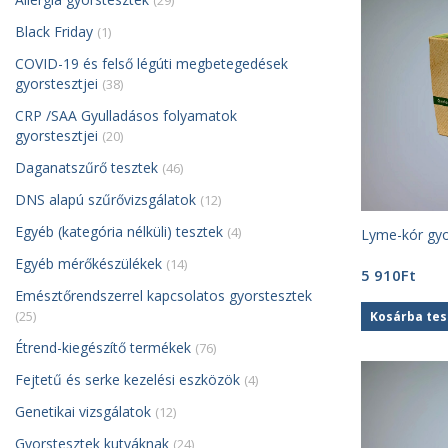
(29)
Black Friday
(1)
COVID-19 és felső légúti megbetegedések
gyorstesztjei
(38)
CRP /SAA Gyulladásos folyamatok
gyorstesztjei
(20)
Daganatszűrő tesztek
(46)
DNS alapú szűrővizsgálatok
(12)
Egyéb (kategória nélküli) tesztek
(4)
Lyme-kór gyor
Egyéb mérőkészülékek
(14)
5 910
Ft
Emésztőrendszerrel kapcsolatos gyorstesztek
(25)
Kosárba te
Étrend-kiegészítő termékek
(76)
Fejtetű és serke kezelési eszközök
(4)
Genetikai vizsgálatok
(12)
Gyorstesztek kutyáknak
(24)