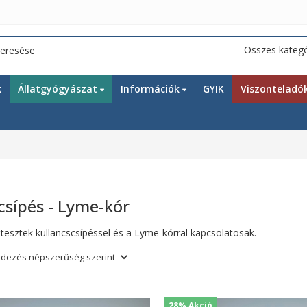
k
Állatgyógyászat
Információk
GYIK
Viszonteladó
csípés - Lyme-kór
ó tesztek kullancscsípéssel és a Lyme-kórral kapcsolatosak.
28% Akció