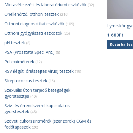
Mintavételezési és laboratóriumi eszközök
(32)
Önellenőrző, otthoni tesztek
(216)
Otthoni diagnosztikai eszközök
(109)
Lyme-kór gyo
Otthoni gyógyászati eszközök
(25)
1 680
Ft
pH tesztek
(8)
Kosárba te
PSA (Prosztata Spec. Ant.)
(8)
Pulzoximéterek
(12)
RSV (légúti óriássejtes vírus) tesztek
(19)
Streptococcus tesztek
(15)
Szexuális úton terjedő betegségek
gyorstesztjei
(40)
Szív- és érrendszerrel kapcsolatos
gyorstesztek
(46)
Szöveti cukorszintmérők (szenzorok) CGM és
fedőtapaszok
(20)