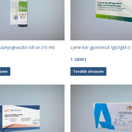
szúnyogriasztó roll on (10 ml)
Lyme-kór gyorsteszt IgG/IgM (1 
1 380
Ft
szem
Tovább olvasom