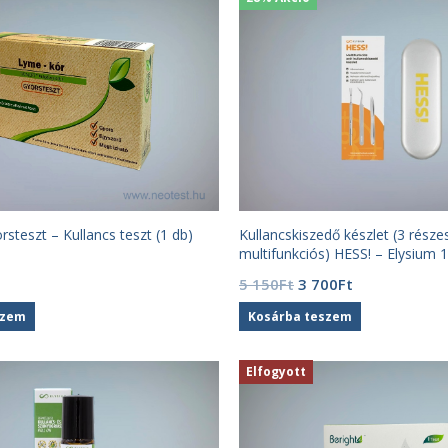
steszt – Kullancs teszt (1 db)
Kullancskiszedő készlet (3 részes
multifunkciós) HESS! – Elysium 
Original
Current
5 150
Ft
3 700
Ft
price
price
szem
Kosárba teszem
was:
is:
5
3
150Ft.
700Ft.
Elfogyott