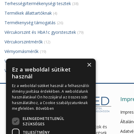
Terhességi/termékenységi tesztek
(38)
Termékek állattartóknak
(4)
Termékenység támogatás
(26)
Vércukorszint és HbA1c gyorstesztek
(79)
Vércukorszintmérők
(12)
Vérnyomásmérők
(19)
VivaDiag PoCT készülék és tesztjei
(8)
×
Ez a weboldal sütiket
Vizelettesztek
(121)
használ
Ez a weboldal sütiket használ a felhasználói
élmény javítása érdekében. A weboldalunk
használatával Ön hozzájárul az összes süti
Impr
használatához, a Cookie szabályzatunknak
megfelelően.
Bővebben
Impre
ELENGEDHETETLENÜL
Enzimes béldaganatszűrés,
Általán
SZÜKSÉGES
hasnyálmirigy funkciós vizsgálatok és
Adatvé
TELJESÍTMÉNY
egészségügyi gyorstesztek, szűrések