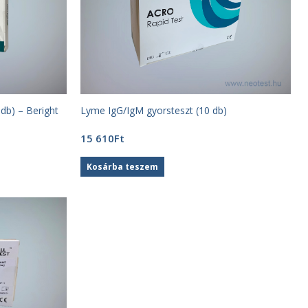
db) – Beright
Lyme IgG/IgM gyorsteszt (10 db)
15 610
Ft
Kosárba teszem