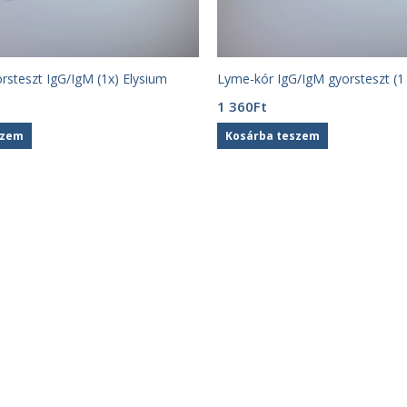
rsteszt IgG/IgM (1x) Elysium
Lyme-kór IgG/IgM gyorsteszt (1
1 360
Ft
szem
Kosárba teszem