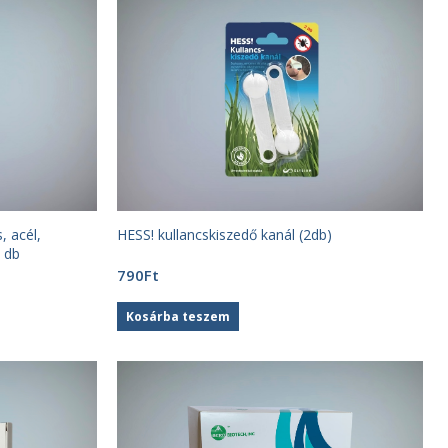
, acél,
HESS! kullancskiszedő kanál (2db)
1 db
790
Ft
Kosárba teszem