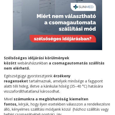
Szélsőséges időjárási körülmények
között
webáruházunkban
a csomagautomatás szállítás
nem elérhető.
Egészségügyi gyorstesztjeink
érzékeny
reagenseket
tartalmaznak, amelyek minősége a fagypont
alatti téli hideg, illetve a kánikulai hőség (35–40 °C) hatására
visszafordíthatatlanul károsodhat.
Mivel
számunkra a megbízhatóság kiemelten
fontos,
kérjük, hogy ilyen esetekben válasszon a rendelkezésre
álló, kényelmes szállítási módjaink közül (házhoz szállítás vagy
beltéri csomagátvételi pontok), így