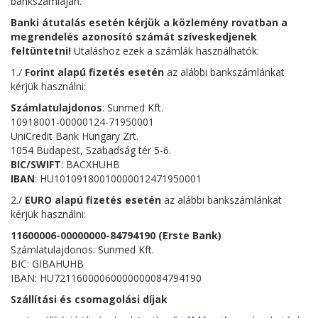
bankszámláján.
Banki átutalás esetén kérjük a közlemény rovatban a
megrendelés azonosító számát szíveskedjenek
feltüntetni!
Utaláshoz ezek a számlák használhatók:
1./
Forint alapú fizetés esetén
az alábbi bankszámlánkat
kérjük használni:
Számlatulajdonos
: Sunmed Kft.
10918001-00000124-71950001
UniCredit Bank Hungary Zrt.
1054 Budapest, Szabadság tér 5-6.
BIC/SWIFT
: BACXHUHB
IBAN
: HU10109180010000012471950001
2./
EURO alapú fizetés esetén
az alábbi bankszámlánkat
kérjük használni:
11600006-00000000-84794190 (Erste Bank)
Számlatulajdonos: Sunmed Kft.
BIC: GIBAHUHB
IBAN: HU72116000060000000084794190
Szállítási és csomagolási díjak