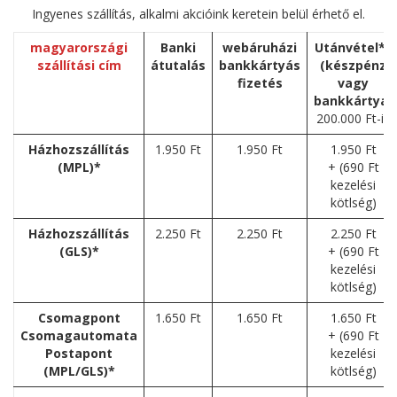
Ingyenes szállítás, alkalmi akcióink keretein belül érhető el.
magyarországi
Banki
webáruházi
Utánvétel**
szállítási cím
átutalás
bankkártyás
(készpénz
fizetés
vagy
bankkártya)
200.000 Ft-ig
Házhozszállítás
1.950 Ft
1.950 Ft
1.950 Ft
(MPL)*
+ (690 Ft
kezelési
kötlség)
Házhozszállítás
2.250 Ft
2.250 Ft
2.250 Ft
(GLS)*
+ (690 Ft
kezelési
kötlség)
Csomagpont
1.650 Ft
1.650 Ft
1.650 Ft
Csomagautomata
+ (690 Ft
Postapont
kezelési
(MPL/GLS)*
kötlség)