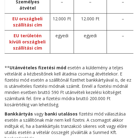
Személyes
–
–
–
átvétel
EU országbeli
12.000 Ft
12.000 Ft
–
szállítási cím
EU területén
egyedi
egyedi
–
kívüli országbeli
szállítási cím
**
Utánvételes fizetési mód
esetén a küldemény a teljes
vételárát a kézbesítőnek kell átadnia csomag átvételekor. E
fizetési mód esetén a szállítónál fizethet bankkártyával is, de ez
is utánvételes fizetési módnak számít. Ennél a fizetési módnál
minden esetben bruttó 590 Ft utánvételi kezelési költséget
számítunk fel. Erre a fizetési módra bruttó 200.000 Ft
kosárértékig van lehetőség.
Bankkártyás
vagy
banki utalásos
fizetési mód választása
esetén a szállítónak már nem kell fizetni. A csomagot akkor
indítjuk el, ha a bankkártyás tranzakció sikeres volt vagy előre
utalás esetén a vételár összegét jóváírták a Sunmed Kft.