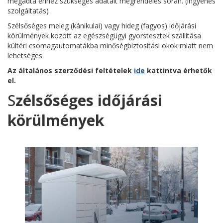
megadta ehhez szükséges adatait megrendelés során. (ingyenes
szolgáltatás)
Szélsőséges meleg (kánikulai) vagy hideg (fagyos) időjárási
körülmények között az egészségügyi gyorstesztek szállítása
kültéri csomagautomatákba minőségbiztosítási okok miatt nem
lehetséges.
Az általános szerződési feltételek
ide
kattintva érhetők
el.
S
zélsőséges időjárási
körülmények