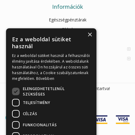
Információk
Egészségpénztárak
Cikkek
×
Ez a weboldal sütiket
Az Önellenörző Tesztek
használ
Enzimes béldaganatszűrés
Ez a weboldal sütiket használ a felhasználói
Orvosi információk
élmény javítása érdekében. A weboldalunk
használatával Ön hozzájárul az összes süti
használatához, a Cookie szabályzatunknak
megfelelően.
Bővebben
Sunmed Kft. 2026 © Minden jog fenntartva!
ELENGEDHETETLENÜL
SZÜKSÉGES
TELJESÍTMÉNY
CÉLZÁS
FUNKCIONALITÁS