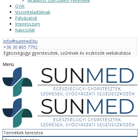
Általános Szerződési Feltételek
GYIK
Viszonteladóknak
Pályázatok
Impresszum
Kapcsolat
info@sunmed.hu
+36 30 865 7792
Egészségügyi gyorstesztek, szűrések és eszközök webáruháza
Menü