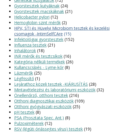
Genetikai vizsgálatok
(12)
Gyorstesztek kutyáknak
(24)
Gyorstesztek macskáknak
(21)
Helicobacter pylori
(12)
Hemoglobin szint mérők
(2)
HPV, STI és Hüvelyi Microbiom tesztek és kezelési
csomagok -IntimSelfCAre
(15)
Infektológiai gyorstesztek
(152)
Influenza tesztek
(21)
Inhalátorok
(18)
INR mérők és tesztcsíkok
(16)
Kategória nélküli termékek
(26)
Kullancscsípés - Lyme-kór
(8)
Lázmérők
(25)
Légfrissítő
(1)
Lejárathoz közeli tesztek -KIÁRUSÍTÁS
(28)
Mintavételezési és laboratóriumi eszközök
(32)
Önellenőrző, otthoni tesztek
(216)
Otthoni diagnosztikai eszközök
(109)
Otthoni gyógyászati eszközök
(25)
pH tesztek
(8)
PSA (Prosztata Spec. Ant.)
(8)
Pulzoximéterek
(12)
RSV (légúti óriássejtes vírus) tesztek
(19)