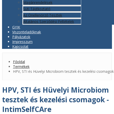
Magánrendelések
Süti Tájékoztató
Az Önellenörző Tesztek
Általános Szerződési Feltételek
GYIK
Viszonteladóknak
Pályázatok
Impresszum
Kapcsolat
Főoldal
Termékek
HPV, STI és Hüvelyi Microbiom tesztek és kezelési csomagok
HPV, STI és Hüvelyi Microbiom
tesztek és kezelési csomagok -
IntimSelfCAre