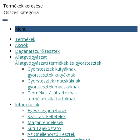
Menü
Termékek
Akciók
Daganatszűrő tesztek
Állatgyógyászat
Állatgyógyászati termékek és gyorstesztek
Gyorstesztek kutyáknak
gyorstesztek kutyáknak
Gyorstesztek macskáknak
gyorstesztek macskáknak
Termékek állattartóknak
termékek állattartóknak
Információk
Egészségpénztárak
Szállítási Feltételek
Magánrendelések
Süti Tájékoztató
Az Önellenörző Tesztek