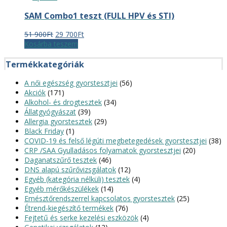
800Ft.
700Ft.
SAM Combo1 teszt (FULL HPV és STI)
Original
Current
51 900
Ft
29 700
Ft
price
price
Kosárba teszem
was:
is:
51
29
Termékkategóriák
900Ft.
700Ft.
A női egészség gyorstesztjei
(56)
Akciók
(171)
Alkohol- és drogtesztek
(34)
Állatgyógyászat
(39)
Allergia gyorstesztek
(29)
Black Friday
(1)
COVID-19 és felső légúti megbetegedések gyorstesztjei
(38)
CRP /SAA Gyulladásos folyamatok gyorstesztjei
(20)
Daganatszűrő tesztek
(46)
DNS alapú szűrővizsgálatok
(12)
Egyéb (kategória nélküli) tesztek
(4)
Egyéb mérőkészülékek
(14)
Emésztőrendszerrel kapcsolatos gyorstesztek
(25)
Étrend-kiegészítő termékek
(76)
Fejtetű és serke kezelési eszközök
(4)