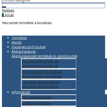
Belépés
Kosár
0
Nincsenek termékek a kosárban.
Termékek
Akciók
Daganatszűrő tesztek
Állatgyógyászat
Állatgyógyászati termékek és gyorstesztek
Gyorstesztek kutyáknak
gyorstesztek kutyáknak
Gyorstesztek macskáknak
gyorstesztek macskáknak
Termékek állattartóknak
termékek állattartóknak
Információk
Egészségpénztárak
Szállítási Feltételek