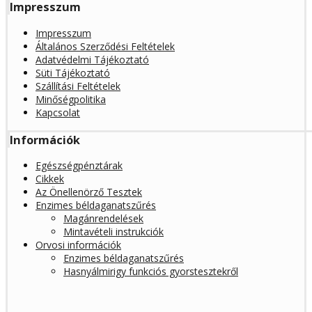
Impresszum
Impresszum
Általános Szerződési Feltételek
Adatvédelmi Tájékoztató
Süti Tájékoztató
Szállítási Feltételek
Minőségpolitika
Kapcsolat
Információk
Egészségpénztárak
Cikkek
Az Önellenörző Tesztek
Enzimes béldaganatszűrés
Magánrendelések
Mintavételi instrukciók
Orvosi információk
Enzimes béldaganatszűrés
Hasnyálmirigy funkciós gyorstesztekről