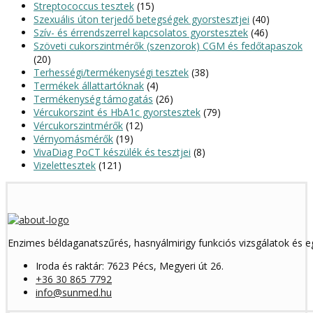
Streptococcus tesztek
(15)
Szexuális úton terjedő betegségek gyorstesztjei
(40)
Szív- és érrendszerrel kapcsolatos gyorstesztek
(46)
Szöveti cukorszintmérők (szenzorok) CGM és fedőtapaszok
(20)
Terhességi/termékenységi tesztek
(38)
Termékek állattartóknak
(4)
Termékenység támogatás
(26)
Vércukorszint és HbA1c gyorstesztek
(79)
Vércukorszintmérők
(12)
Vérnyomásmérők
(19)
VivaDiag PoCT készülék és tesztjei
(8)
Vizelettesztek
(121)
Enzimes béldaganatszűrés, hasnyálmirigy funkciós vizsgálatok és 
Iroda és raktár: 7623 Pécs, Megyeri út 26.
+36 30 865 7792
info@sunmed.hu