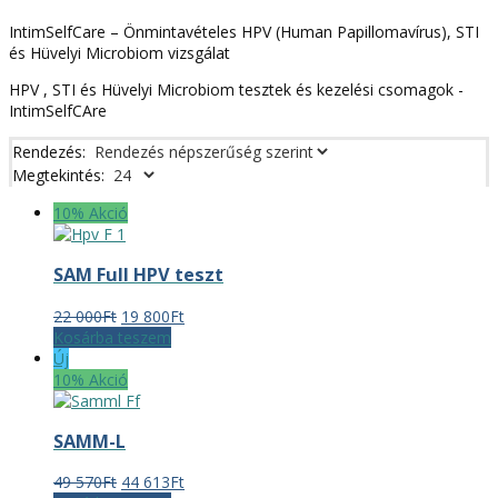
IntimSelfCare – Önmintavételes HPV (Human Papillomavírus), STI
és Hüvelyi Microbiom vizsgálat
HPV , STI és Hüvelyi Microbiom tesztek és kezelési csomagok -
IntimSelfCAre
Rendezés:
Megtekintés:
10% Akció
SAM Full HPV teszt
Original
Current
22 000
Ft
19 800
Ft
price
price
Kosárba teszem
was:
is:
Új
22
19
10% Akció
000Ft.
800Ft.
SAMM-L
Original
Current
49 570
Ft
44 613
Ft