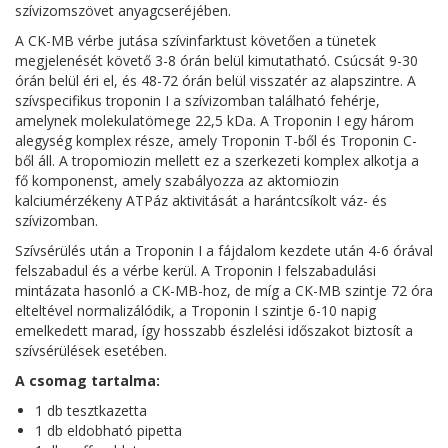
szívizomszövet anyagcseréjében.
A CK-MB vérbe jutása szívinfarktust követően a tünetek
megjelenését követő 3-8 órán belül kimutatható. Csúcsát 9-30
órán belül éri el, és 48-72 órán belül visszatér az alapszintre. A
szívspecifikus troponin I a szívizomban található fehérje,
amelynek molekulatömege 22,5 kDa. A Troponin I egy három
alegység komplex része, amely Troponin T-ből és Troponin C-
ből áll. A tropomiozin mellett ez a szerkezeti komplex alkotja a
fő komponenst, amely szabályozza az aktomiozin
kalciumérzékeny ATPáz aktivitását a harántcsíkolt váz- és
szívizomban.
Szívsérülés után a Troponin I a fájdalom kezdete után 4-6 órával
felszabadul és a vérbe kerül. A Troponin I felszabadulási
mintázata hasonló a CK-MB-hoz, de míg a CK-MB szintje 72 óra
elteltével normalizálódik, a Troponin I szintje 6-10 napig
emelkedett marad, így hosszabb észlelési időszakot biztosít a
szívsérülések esetében.
A csomag tartalma:
1 db tesztkazetta
1 db eldobható pipetta