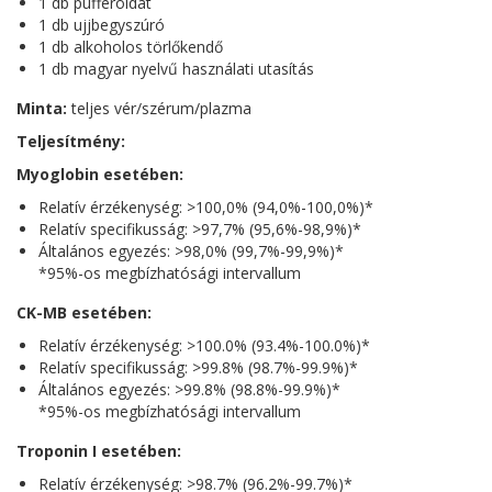
1 db pufferoldat
1 db ujjbegyszúró
1 db alkoholos törlőkendő
1 db magyar nyelvű használati utasítás
Minta:
teljes vér/szérum/plazma
Teljesítmény:
Myoglobin esetében:
Relatív érzékenység: >100,0% (94,0%-100,0%)*
Relatív specifikusság: >97,7% (95,6%-98,9%)*
Általános egyezés: >98,0% (99,7%-99,9%)*
*95%-os megbízhatósági intervallum
CK-MB esetében:
Relatív érzékenység: >100.0% (93.4%-100.0%)*
Relatív specifikusság: >99.8% (98.7%-99.9%)*
Általános egyezés: >99.8% (98.8%-99.9%)*
*95%-os megbízhatósági intervallum
Troponin I esetében:
Relatív érzékenység: >98.7% (96.2%-99.7%)*