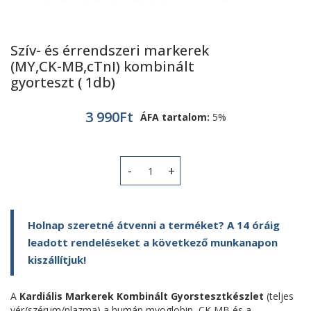
Szív- és érrendszeri markerek
(MY,CK-MB,cTnI) kombinált
gyorteszt ( 1db)
3 990
Ft
ÁFA tartalom:
5%
Szív- és érrendszeri markerek (MY,CK
Holnap szeretné átvenni a terméket? A 14 óráig
leadott rendeléseket a következő munkanapon
kiszállítjuk!
A
Kardiális Markerek Kombinált Gyorstesztkészlet
(teljes
vér/szérum/plazma) a humán myoglobin, CK MB és a