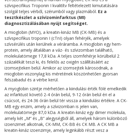
szívspecifikus Troponin I kvalitítv feltételezett kimutatására
szolgál teljes vérből, szérumból vagy plazmából.
Ez a
tesztkészlet a szívizominfarktus (MI)
diagnosztizálásában nyújt segítséget.
A mioglobin (MYO), a kreatin-kináz MB (CK-MB) és a
szívspecifikus troponin I (cTnI) olyan fehérjék, amelyek
szívsérülés után kerülnek a véráramba. A mioglobin egy hem-
protein, amely általában a váz- és szívizomban található,
molekulatömege 17,8 kDa. A teljes izomfehérje körülbelül 2
százalékát teszi ki, és felelős az oxigén szállításáért az
izomsejteken belül. Amikor az izomsejtek károsodnak, a
mioglobin viszonylag kis méretének köszönhetően gyorsan
felszabadul és a vérbe kerül.
A myoglobin szintje mérhetően a kiindulási érték fölé emelkedik
az infarktust követő 2-4 órán belül, 9-12 órán belül éri el a
csúcsot, és 24-36 órán belül tér vissza a kiindulási értékre. A CK-
MB egy enzim, amely a szívizomban is jelen van,
molekulatömege 87,0 kDa. A kreatin-kináz egy dimer molekula,
amely két „M” és „B” alegységből áll, amelyek három különböző
izoenzimet alkotnak, CK-MM, CK-BB és CK MB. A CK MB a
kreatin-kináz izoenzimje, amely leginkább részt vesz a