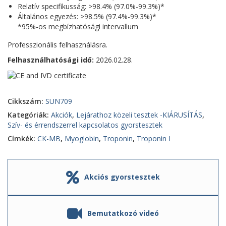
Relatív specifikusság: >98.4% (97.0%-99.3%)*
Általános egyezés: >98.5% (97.4%-99.3%)*
*95%-os megbízhatósági intervallum
Professzionális felhasználásra.
Felhasználhatósági idő:
2026.02.28.
Cikkszám:
SUN709
Kategóriák:
Akciók
,
Lejárathoz közeli tesztek -KIÁRUSÍTÁS
,
Szív- és érrendszerrel kapcsolatos gyorstesztek
Címkék:
CK-MB
,
Myoglobin
,
Troponin
,
Troponin I
Akciós gyorstesztek
Bemutatkozó videó