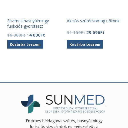
Enzimes hasnyálmirigy
Akciós szűrőcsomag nőknek
funkciós gyorsteszt
(reagenssel) ScheBo®
Original
Current
31 150
Ft
29 696
Ft
Original
Current
16 800
Ft
14 000
Ft
Pancreas Elastase 1 Quick
price
price
price
price
was:
is:
Kosárba teszem
Kosárba teszem
was:
is:
31
29
16
14
150Ft.
696Ft.
800Ft.
000Ft.
Enzimes béldaganatszűrés, hasnyálmirigy
funkciós vizsgálatok és egészségügyi