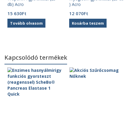
db) Acro
) Acro
15 630
Ft
12 070
Ft
Tovább olvasom
Kosárba teszem
Kapcsolódó termékek