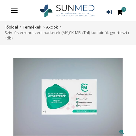
0
Menü
Főoldal
Termékek
Akciók
Szív- és érrendszeri markerek (MY,CK-MB,cTnI) kombinált gyorteszt (
1db)