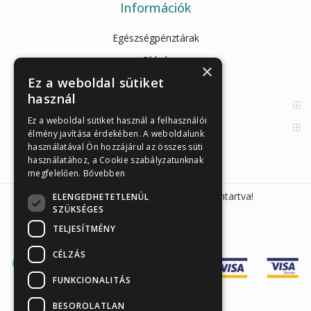
Információk
Egészségpénztárak
Cikkek
×
Ez a weboldal sütiket
Az Önellenörző Tesztek
használ
Enzimes béldaganatszűrés
Ez a weboldal sütiket használ a felhasználói
Orvosi információk
élmény javítása érdekében. A weboldalunk
használatával Ön hozzájárul az összes süti
használatához, a Cookie szabályzatunknak
megfelelően.
Bővebben
Sunmed Kft. 2026 © Minden jog fenntartva!
ELENGEDHETETLENÜL
SZÜKSÉGES
TELJESÍTMÉNY
CÉLZÁS
FUNKCIONALITÁS
BESOROLATLAN