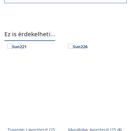
Ez is érdekelheti…
Troponin I gyorsteszt (25
Myoglobin gyorsteszt (25 db