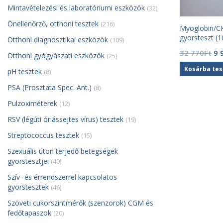
Mintavételezési és laboratóriumi eszközök
(32)
Önellenőrző, otthoni tesztek
(216)
Myoglobin/CK
gyorsteszt (1
Otthoni diagnosztikai eszközök
(109)
Or
32 770
Ft
9 
Otthoni gyógyászati eszközök
(25)
pr
Kosárba te
pH tesztek
(8)
wa
32
PSA (Prosztata Spec. Ant.)
(8)
77
Pulzoximéterek
(12)
RSV (légúti óriássejtes vírus) tesztek
(19)
Streptococcus tesztek
(15)
Szexuális úton terjedő betegségek
gyorstesztjei
(40)
Szív- és érrendszerrel kapcsolatos
gyorstesztek
(46)
Szöveti cukorszintmérők (szenzorok) CGM és
fedőtapaszok
(20)