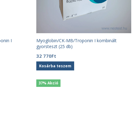
onin I
Myoglobin/CK-MB/Troponin I kombinált
gyorsteszt (25 db)
32 770
Ft
Kosárba teszem
37% Akció