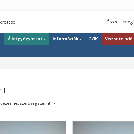
k
Állatgyógyászat
Információk
GYIK
Viszonteladó
 I