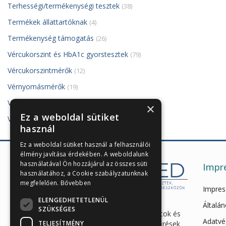
Terhességi/termékenységi tesztek
(38)
Termékek állattartóknak
(4)
Termékenység támogatás
(26)
Vércukorszint és HbA1c gyorstesztek
(79)
Vércukorszintmérők
(12)
Vérnyomásmérők
(19)
VivaDiag PoCT készülék és tesztjei
(8)
×
Ez a weboldal sütiket
Vizelettesztek
(121)
használ
Ez a weboldal sütiket használ a felhasználói
élmény javítása érdekében. A weboldalunk
használatával Ön hozzájárul az összes süti
Impr
használatához, a Cookie szabályzatunknak
megfelelően.
Bővebben
Impre
ELENGEDHETETLENÜL
Enzimes béldaganatszűrés,
Általán
SZÜKSÉGES
hasnyálmirigy funkciós vizsgálatok és
Adatvé
TELJESÍTMÉNY
egészségügyi gyorstesztek, szűrések