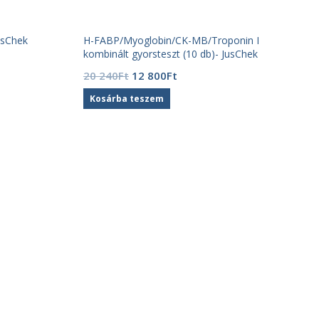
usChek
H-FABP/Myoglobin/CK-MB/Troponin I
kombinált gyorsteszt (10 db)- JusChek
Original
Current
20 240
Ft
12 800
Ft
price
price
Kosárba teszem
was:
is:
20
12
240Ft.
800Ft.