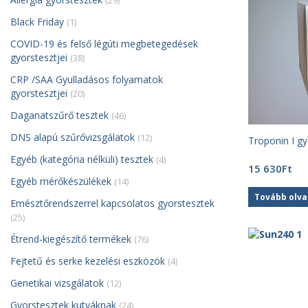
(29)
Black Friday
(1)
COVID-19 és felső légúti megbetegedések
gyorstesztjei
(38)
CRP /SAA Gyulladásos folyamatok
gyorstesztjei
(20)
Daganatszűrő tesztek
(46)
DNS alapú szűrővizsgálatok
(12)
Troponin I gy
Egyéb (kategória nélküli) tesztek
(4)
15 630
Ft
Egyéb mérőkészülékek
(14)
Tovább olv
Emésztőrendszerrel kapcsolatos gyorstesztek
(25)
Étrend-kiegészítő termékek
(76)
Fejtetű és serke kezelési eszközök
(4)
Genetikai vizsgálatok
(12)
Gyorstesztek kutyáknak
(24)