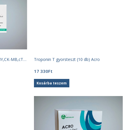
(MY,CK-MB,cTnI)
Troponin T gyorsteszt (10 db) Acro
17 330
Ft
Kosárba teszem