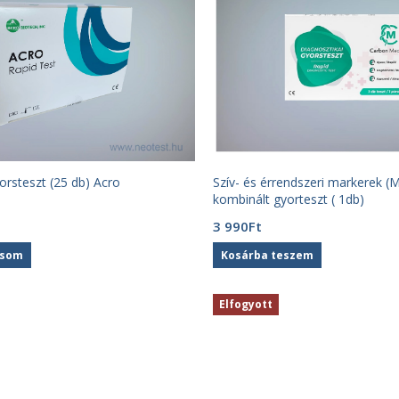
orsteszt (25 db) Acro
Szív- és érrendszeri markerek 
kombinált gyorteszt ( 1db)
3 990
Ft
asom
Kosárba teszem
Elfogyott