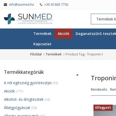
info@sunmed.hu
+36 30 865 7792
Termékek
Akciók
Daganatszűrő teszte
Kapcsolat
Főoldal
Termékek
Product Tag -
Troponin I
Termékkategóriák
Troponin
A női egészség gyorstesztjei
(56)
Rendezés:
Akciók
(171)
Alkohol- és drogtesztek
(34)
Állatgyógyászat
(39)
Elfogyott
Allergia gyorstesztek