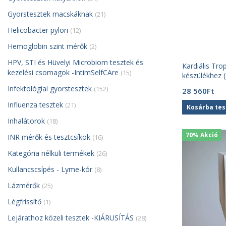
Gyorstesztek macskáknak
(21)
Helicobacter pylori
(12)
Hemoglobin szint mérők
(2)
HPV, STI és Hüvelyi Microbiom tesztek és
Kardiális Tro
kezelési csomagok -IntimSelfCAre
(15)
készülékhez (
Infektológiai gyorstesztek
(152)
28 560
Ft
Influenza tesztek
(21)
Kosárba te
Inhalátorok
(18)
70% Akció
INR mérők és tesztcsíkok
(16)
Kategória nélküli termékek
(26)
Kullancscsípés - Lyme-kór
(8)
Lázmérők
(25)
Légfrissítő
(1)
Lejárathoz közeli tesztek -KIÁRUSÍTÁS
(28)