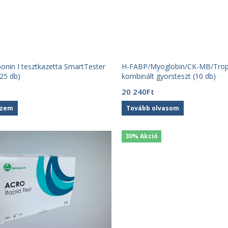
ponin I tesztkazetta SmartTester
H-FABP/Myoglobin/CK-MB/Trop
25 db)
kombinált gyorsteszt (10 db)
20 240
Ft
szem
Tovább olvasom
30% Akció