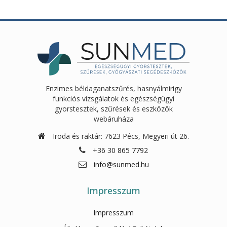
790Ft.
720Ft.
Enzimes béldaganatszűrés, hasnyálmirigy
funkciós vizsgálatok és egészségügyi
gyorstesztek, szűrések és eszközök
webáruháza
Iroda és raktár: 7623 Pécs, Megyeri út 26.
+36 30 865 7792
info@sunmed.hu
Impresszum
Impresszum