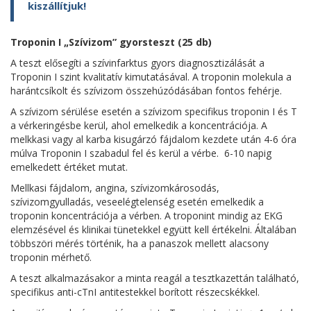
kiszállítjuk!
Troponin I „Szívizom” gyorsteszt (25 db)
A teszt elősegíti a szívinfarktus gyors diagnosztizálását a
Troponin I szint kvalitatív kimutatásával. A troponin molekula a
harántcsíkolt és szívizom összehúzódásában fontos fehérje.
A szívizom sérülése esetén a szívizom specifikus troponin I és T
a vérkeringésbe kerül, ahol emelkedik a koncentrációja. A
melkkasi vagy al karba kisugárzó fájdalom kezdete után 4-6 óra
múlva Troponin I szabadul fel és kerül a vérbe. 6-10 napig
emelkedett értéket mutat.
Mellkasi fájdalom, angina, szívizomkárosodás,
szívizomgyulladás, veseelégtelenség esetén emelkedik a
troponin koncentrációja a vérben. A troponint mindig az EKG
elemzésével és klinikai tünetekkel együtt kell értékelni. Általában
többszöri mérés történik, ha a panaszok mellett alacsony
troponin mérhető.
A teszt alkalmazásakor a minta reagál a tesztkazettán található,
specifikus anti-cTnI antitestekkel borított részecskékkel.