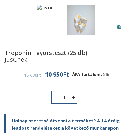
Troponin I gyorsteszt (25 db)-
JusChek
Original
Current
10 950
Ft
ÁFA tartalom:
5%
15 630
Ft
price
price
was:
is:
15
10
Troponin I gyorsteszt (25 db)- JusCh
630Ft.
950Ft.
Holnap szeretné átvenni a terméket? A 14 óráig
leadott rendeléseket a következő munkanapon