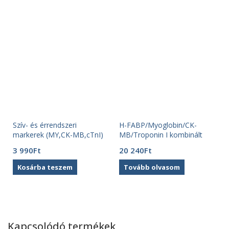
Szív- és érrendszeri
H-FABP/Myoglobin/CK-
markerek (MY,CK-MB,cTnI)
MB/Troponin I kombinált
kombinált gyorteszt ( 1db)
gyorsteszt (10 db)
3 990
Ft
20 240
Ft
Kosárba teszem
Tovább olvasom
Kapcsolódó termékek