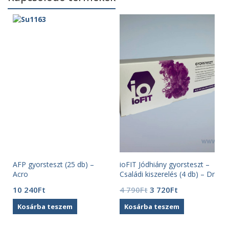
AFP gyorsteszt (25 db) –
ioFIT Jódhiány gyorsteszt –
Acro
Családi kiszerelés (4 db) – Dr
Köntös
t
Original
Current
10 240
Ft
4 790
Ft
3 720
Ft
price
price
Kosárba teszem
Kosárba teszem
was:
is:
4
3