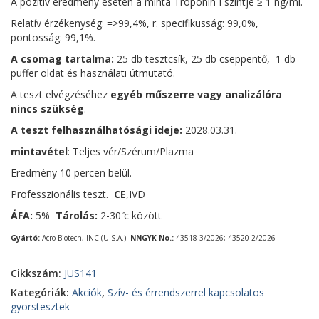
A pozitív eredmény esetén a minta Troponin I szintje ≥ 1 ng/ml.
Relatív érzékenység: =>99,4%, r. specifikusság: 99,0%,
pontosság: 99,1%.
A csomag tartalma:
25 db tesztcsík, 25 db cseppentő, 1 db
puffer oldat és használati útmutató.
A teszt elvégzéséhez
egyéb műszerre vagy analizálóra
nincs szükség
.
A teszt felhasználhatósági ideje:
2028.03.31.
mintavétel
: Teljes vér/Szérum/Plazma
Eredmény 10 percen belül.
Professzionális teszt.
CE
,IVD
ÁFA:
5%
Tárolás:
2-30 ̊c között
Gyártó:
Acro Biotech, INC (U.S.A.)
NNGYK No.:
43518-3/2026; 43520-2/2026
Cikkszám:
JUS141
Kategóriák:
Akciók
,
Szív- és érrendszerrel kapcsolatos
gyorstesztek