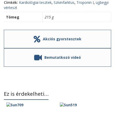
Címkék:
Kardiológiai tesztek
,
Szívinfarktus
,
Troponin I
,
ujjbegyi
vérteszt
Tömeg
215 g
Akciós gyorstesztek
Bemutatkozó videó
Ez is érdekelheti…