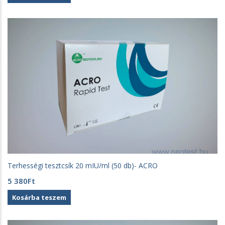
3
2
990Ft.
650Ft.
Terhességi tesztcsík 20 mIU/ml (50 db)- ACRO
5 380
Ft
Kosárba teszem