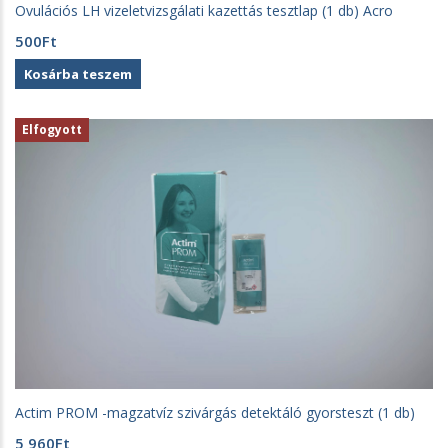
Ovulációs LH vizeletvizsgálati kazettás tesztlap (1 db) Acro
500
Ft
Kosárba teszem
Elfogyott
Actim PROM -magzatvíz szivárgás detektáló gyorsteszt (1 db)
5 960
Ft