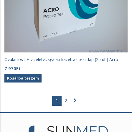
Ovulációs LH vizeletvizsgálati kazettás tesztlap (25 db) Acro
7 970
Ft
Kosárba teszem
1
2