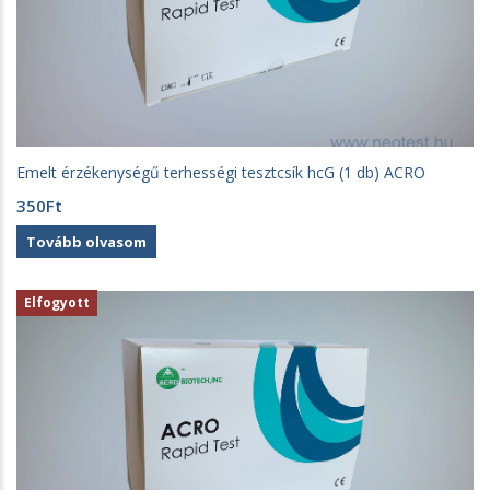
Emelt érzékenységű terhességi tesztcsík hcG (1 db) ACRO
350
Ft
Tovább olvasom
Elfogyott