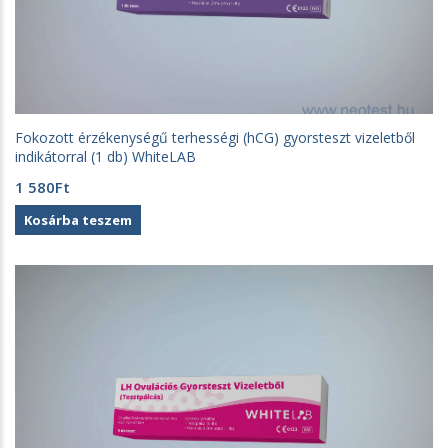
Fokozott érzékenységű terhességi (hCG) gyorsteszt vizeletből
indikátorral (1 db) WhiteLAB
1 580
Ft
Kosárba teszem