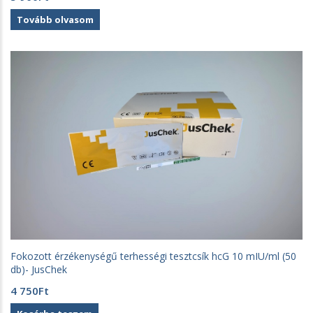
Tovább olvasom
Fokozott érzékenységű terhességi tesztcsík hcG 10 mIU/ml (50
db)- JusChek
4 750
Ft