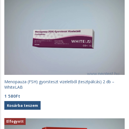
Menopauza (FSH) gyorsteszt vizeletből (tesztpálcás) 2 db –
WhiteLAB
1 580
Ft
Kosárba teszem
Elfogyott