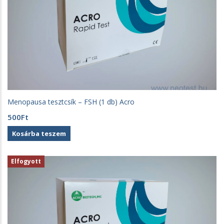
Menopausa tesztcsík – FSH (1 db) Acro
500
Ft
Kosárba teszem
Elfogyott