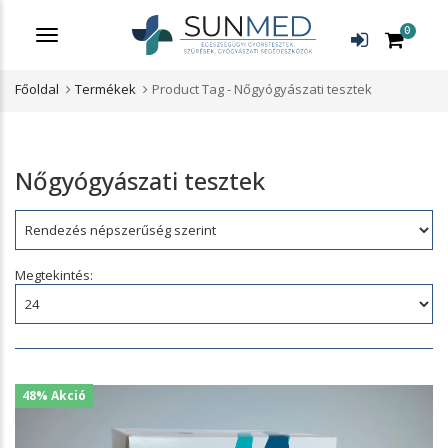
0
Menü
Főoldal
Termékek
Product Tag -
Nőgyógyászati tesztek
Nőgyógyászati tesztek
Rendezés:
Megtekintés:
48% Akció