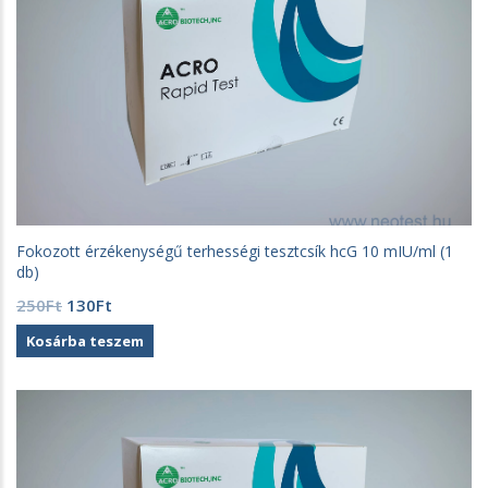
Fokozott érzékenységű terhességi tesztcsík hcG 10 mIU/ml (1
db)
Original
Current
250
Ft
130
Ft
price
price
Kosárba teszem
was:
is:
250Ft.
130Ft.