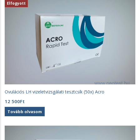
Elfogyott
Ovulációs LH vizeletvizsgálati tesztcsík (50x) Acro
12 500
Ft
Tovább olvasom