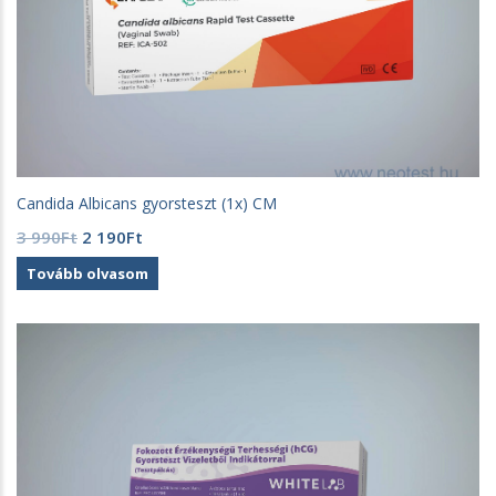
Candida Albicans gyorsteszt (1x) CM
Original
Current
3 990
Ft
2 190
Ft
price
price
Tovább olvasom
was:
is:
3
2
990Ft.
190Ft.