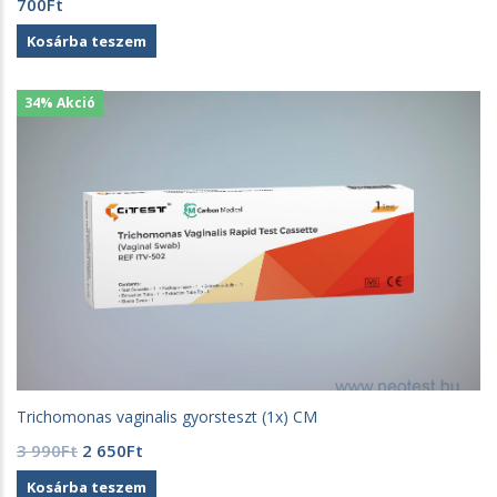
700
Ft
Kosárba teszem
34% Akció
Trichomonas vaginalis gyorsteszt (1x) CM
Original
Current
3 990
Ft
2 650
Ft
price
price
Kosárba teszem
was:
is: