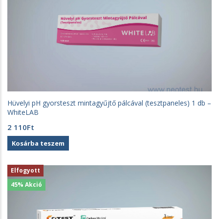
Hüvelyi pH gyorsteszt mintagyűjtő pálcával (tesztpaneles) 1 db –
WhiteLAB
2 110
Ft
Kosárba teszem
Elfogyott
45% Akció