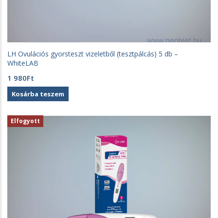
LH Ovulációs gyorsteszt vizeletből (tesztpálcás) 5 db –
WhiteLAB
1 980
Ft
Kosárba teszem
Elfogyott