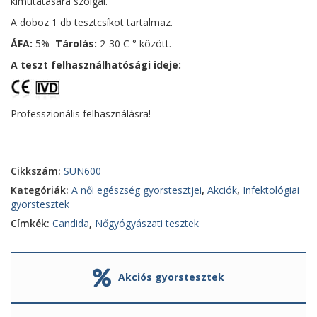
kimutatására szolgál.
A doboz 1 db tesztcsíkot tartalmaz.
ÁFA:
5%
Tárolás:
2-30 C ° között.
A teszt felhasználhatósági ideje:
Professzionális felhasználásra!
Cikkszám:
SUN600
Kategóriák:
A női egészség gyorstesztjei
,
Akciók
,
Infektológiai
gyorstesztek
Címkék:
Candida
,
Nőgyógyászati tesztek
Akciós gyorstesztek