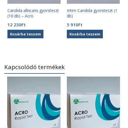
Candida albicans gyorsteszt
Intim Candida gyorsteszt (1
(10 db) – Acro
db)
12 230
Ft
5 910
Ft
Kosárba teszem
Kosárba teszem
Kapcsolódó termékek