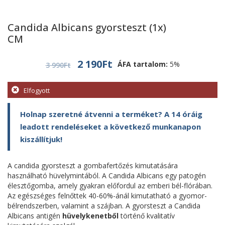
Candida Albicans gyorsteszt (1x)
CM
Original
Current
2 190
Ft
ÁFA tartalom:
5%
3 990
Ft
price
price
was:
is:
Elfogyott
3
2
Holnap szeretné átvenni a terméket? A 14 óráig
990Ft.
190Ft.
leadott rendeléseket a következő munkanapon
kiszállítjuk!
A candida gyorsteszt a gombafertőzés kimutatására
használható hüvelymintából. A Candida Albicans egy patogén
élesztőgomba, amely gyakran előfordul az emberi bél-flórában.
Az egészséges felnőttek 40-60%-ánál kimutatható a gyomor-
bélrendszerben, valamint a szájban. A gyorsteszt a Candida
Albicans antigén
hüvelykenetből
történő kvalitatív