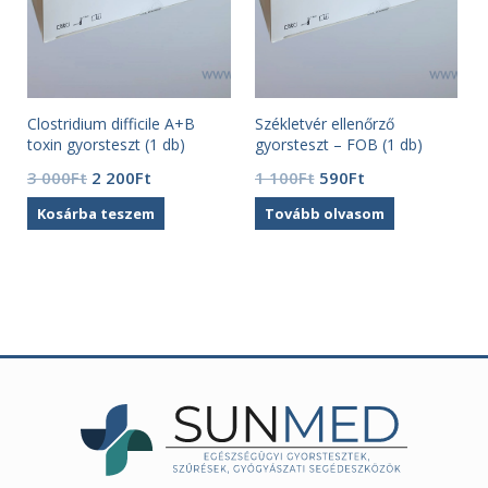
)
Clostridium difficile A+B
Székletvér ellenőrző
toxin gyorsteszt (1 db)
gyorsteszt – FOB (1 db)
Original
Current
Original
Current
3 000
Ft
2 200
Ft
1 100
Ft
590
Ft
price
price
price
price
Kosárba teszem
Tovább olvasom
was:
is:
was:
is:
3
2
1
590Ft.
000Ft.
200Ft.
100Ft.