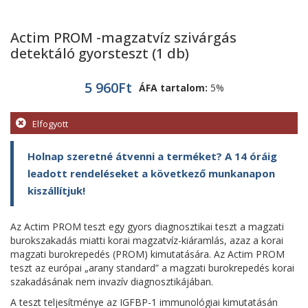
Actim PROM -magzatvíz szivárgás
detektáló gyorsteszt (1 db)
5 960
Ft
ÁFA tartalom:
5%
Elfogyott
Holnap szeretné átvenni a terméket? A 14 óráig
leadott rendeléseket a következő munkanapon
kiszállítjuk!
Az Actim PROM teszt egy gyors diagnosztikai teszt a magzati
burokszakadás miatti korai magzatvíz-kiáramlás, azaz a korai
magzati burokrepedés (PROM) kimutatására. Az Actim PROM
teszt az európai „arany standard” a magzati burokrepedés korai
szakadásának nem invazív diagnosztikájában.
A teszt teljesítménye az IGFBP-1 immunológiai kimutatásán