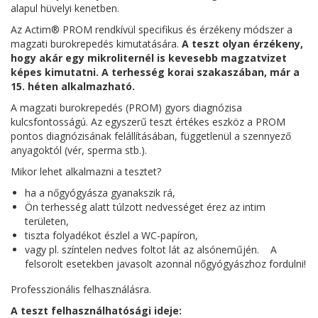
alapul hüvelyi kenetben.
Az Actim® PROM rendkívül specifikus és érzékeny módszer a
magzati burokrepedés kimutatására.
A teszt olyan érzékeny,
hogy akár egy mikroliternél is kevesebb magzatvizet
képes kimutatni. A terhesség korai szakaszában, már a
15. héten alkalmazható.
A magzati burokrepedés (PROM) gyors diagnózisa
kulcsfontosságú. Az egyszerű teszt értékes eszköz a PROM
pontos diagnózisának felállításában, függetlenül a szennyező
anyagoktól (vér, sperma stb.).
Mikor lehet alkalmazni a tesztet?
ha a nőgyógyásza gyanakszik rá,
Ön terhesség alatt túlzott nedvességet érez az intim
területen,
tiszta folyadékot észlel a WC-papíron,
vagy pl. színtelen nedves foltot lát az alsóneműjén. A
felsorolt esetekben javasolt azonnal nőgyógyászhoz fordulni!
Professzionális felhasználásra.
A teszt felhasználhatósági ideje: