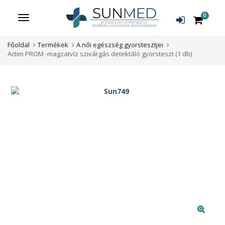
0
Menü
Főoldal
Termékek
A női egészség gyorstesztjei
Actim PROM -magzatvíz szivárgás detektáló gyorsteszt (1 db)