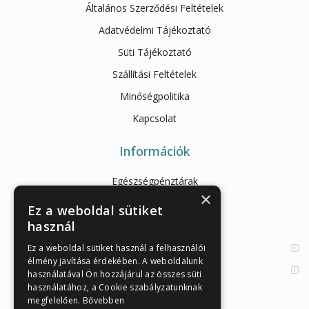
Általános Szerződési Feltételek
Adatvédelmi Tájékoztató
Süti Tájékoztató
Szállítási Feltételek
Minőségpolitika
Kapcsolat
Információk
Egészségpénztárak
×
Cikkek
Ez a weboldal sütiket
használ
Az Önellenörző Tesztek
Enzimes béldaganatszűrés
Ez a weboldal sütiket használ a felhasználói
élmény javítása érdekében. A weboldalunk
Orvosi információk
használatával Ön hozzájárul az összes süti
használatához, a Cookie szabályzatunknak
megfelelően.
Bővebben