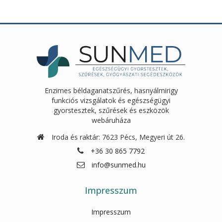
Enzimes béldaganatszűrés, hasnyálmirigy
funkciós vizsgálatok és egészségügyi
gyorstesztek, szűrések és eszközök
webáruháza
Iroda és raktár: 7623 Pécs, Megyeri út 26.
+36 30 865 7792
info@sunmed.hu
Impresszum
Impresszum