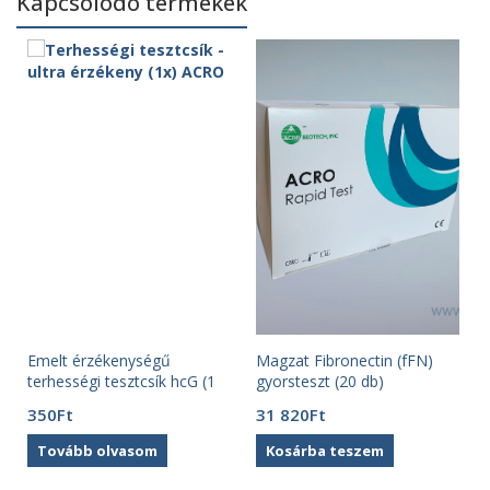
Kapcsolódó termékek
Emelt érzékenységű
Magzat Fibronectin (fFN)
terhességi tesztcsík hcG (1
gyorsteszt (20 db)
v
db) ACRO
350
Ft
31 820
Ft
Tovább olvasom
Kosárba teszem