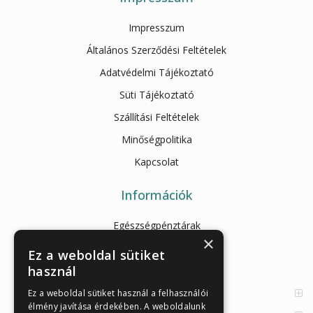
Impresszum
Általános Szerződési Feltételek
Adatvédelmi Tájékoztató
Süti Tájékoztató
Szállítási Feltételek
Minőségpolitika
Kapcsolat
Információk
Egészségpénztárak
×
Cikkek
Ez a weboldal sütiket
használ
Az Önellenörző Tesztek
Enzimes béldaganatszűrés
Ez a weboldal sütiket használ a felhasználói
élmény javítása érdekében. A weboldalunk