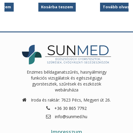
price
price
Kosárba teszem
Tovább olvasom
was:
is:
10
8
450Ft.
830Ft.
Enzimes béldaganatszűrés, hasnyálmirigy
funkciós vizsgálatok és egészségügyi
gyorstesztek, szűrések és eszközök
webáruháza
Iroda és raktár: 7623 Pécs, Megyeri út 26.
+36 30 865 7792
info@sunmed.hu
Impresszum