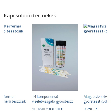
Kapcsolódó termékek
14 komponensű
Magzatvíz szivárgás
ík
vizeletvizsgáló gyorsteszt
gyorsteszt (5db)
(100 db)
Original
Current
10 450
Ft
8 830
Ft
9 790
Ft