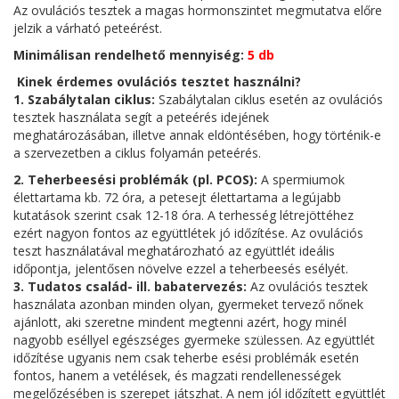
Az ovulációs tesztek a magas hormonszintet megmutatva előre
jelzik a várható peteérést.
Minimálisan rendelhető mennyiség:
5
db
Kinek érdemes ovulációs tesztet használni?
1. Szabálytalan ciklus:
Szabálytalan ciklus esetén az ovulációs
tesztek használata segít a peteérés idejének
meghatározásában, illetve annak eldöntésében, hogy történik-e
a szervezetben a ciklus folyamán peteérés.
2. Teherbeesési problémák (pl. PCOS):
A spermiumok
élettartama kb. 72 óra, a petesejt élettartama a legújabb
kutatások szerint csak 12-18 óra. A terhesség létrejöttéhez
ezért nagyon fontos az együttlétek jó időzítése. Az ovulációs
teszt használatával meghatározható az együttlét ideális
időpontja, jelentősen növelve ezzel a teherbeesés esélyét.
3. Tudatos család- ill. babatervezés:
Az ovulációs tesztek
használata azonban minden olyan, gyermeket tervező nőnek
ajánlott, aki szeretne mindent megtenni azért, hogy minél
nagyobb eséllyel egészséges gyermeke szülessen. Az együttlét
időzítése ugyanis nem csak teherbe esési problémák esetén
fontos, hanem a vetélések, és magzati rendellenességek
megelőzésében is szerepet játszhat. A nem jól időzített együttlét