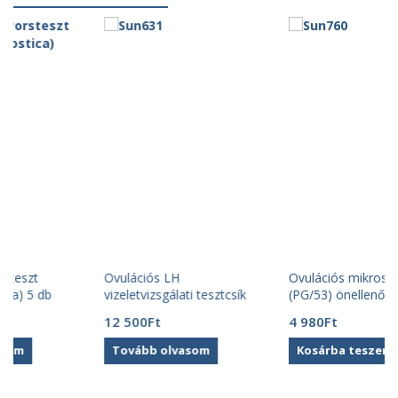
teszt
Ovulációs gyorsteszt
Ovulációs LH
cás) 5 db
(CAREdiagnostica) 5 db
vizeletvizsgálati tesztcsí
(50x) Acro
5 030
Ft
12 500
Ft
Tovább olvasom
Tovább olvasom