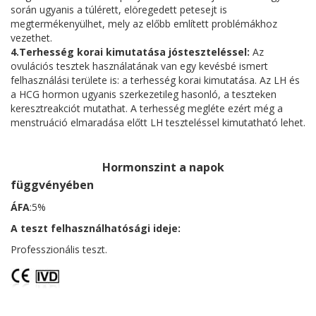
során ugyanis a túlérett, elöregedett petesejt is
megtermékenyülhet, mely az előbb említett problémákhoz
vezethet.
4.Terhesség korai kimutatása jósteszteléssel:
Az
ovulációs tesztek használatának van egy kevésbé ismert
felhasználási területe is: a terhesség korai kimutatása. Az LH és
a HCG hormon ugyanis szerkezetileg hasonló, a teszteken
keresztreakciót mutathat. A terhesség megléte ezért még a
menstruáció elmaradása előtt LH teszteléssel kimutatható lehet.
Hormonszint a napok
függvényében
ÁFA
:5%
A teszt felhasználhatósági ideje:
Professzionális teszt.