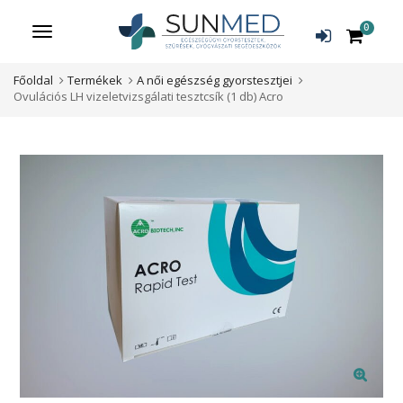
0
Menü
Főoldal
Termékek
A női egészség gyorstesztjei
Ovulációs LH vizeletvizsgálati tesztcsík (1 db) Acro