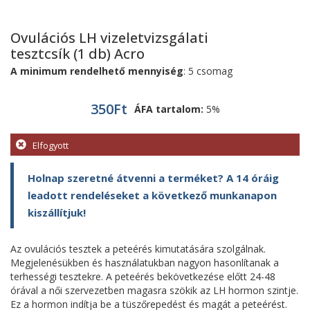
Ovulációs LH vizeletvizsgálati
tesztcsík (1 db) Acro
A minimum rendelhető mennyiség
: 5 csomag
350
Ft
ÁFA tartalom:
5%
Elfogyott
Holnap szeretné átvenni a terméket? A 14 óráig
leadott rendeléseket a következő munkanapon
kiszállítjuk!
Az ovulációs tesztek a peteérés kimutatására szolgálnak.
Megjelenésükben és használatukban nagyon hasonlítanak a
terhességi tesztekre. A peteérés bekövetkezése előtt 24-48
órával a női szervezetben magasra szökik az LH hormon szintje.
Ez a hormon indítja be a tüszőrepedést és magát a peteérést.