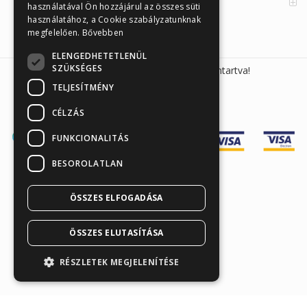
Orvosi információk
használatával Ön hozzájárul az összes süti
használatához, a Cookie szabályzatunknak
megfelelően.
Bővebben
ELENGEDHETETLENÜL
SZÜKSÉGES
Sunmed Kft. 2026 © Minden jog fenntartva!
TELJESÍTMÉNY
CÉLZÁS
FUNKCIONALITÁS
BESOROLATLAN
ÖSSZES ELFOGADÁSA
Árukereső.hu
ÖSSZES ELUTASÍTÁSA
RÉSZLETEK MEGJELENÍTÉSE