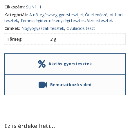
Cikkszám:
SUN111
Kategóriák:
A női egészség gyorstesztjei
,
Önellenőrző, otthoni
tesztek
,
Terhességi/termékenységi tesztek
,
Vizelettesztek
Címkék:
Nőgyógyászati tesztek
,
Ovulációs teszt
Tömeg
2 g
Akciós gyorstesztek
Bemutatkozó videó
Ez is érdekelheti…