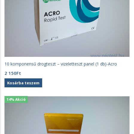
10 komponensű drogteszt – vizeletteszt panel (1 db)-Acro
2 150
Ft
Kosárba teszem
14% Akció