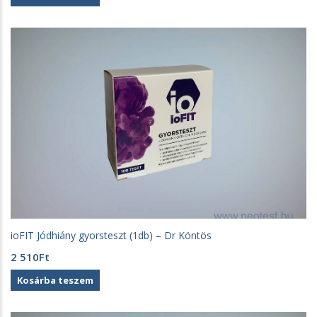
ioFIT Jódhiány gyorsteszt (1db) – Dr Köntös
2 510
Ft
Kosárba teszem