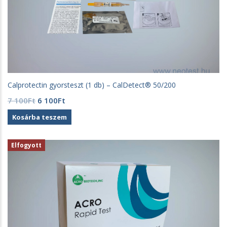
Calprotectin gyorsteszt (1 db) – CalDetect® 50/200
Original
Current
7 100
Ft
6 100
Ft
price
price
Kosárba teszem
was:
is:
7
6
100Ft.
100Ft.
Elfogyott