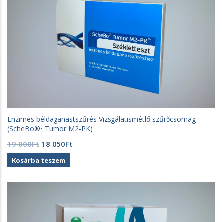
Enzimes béldaganastszűrés Vizsgálatismétlő szűrőcsomag
(ScheBo®• Tumor M2-PK)
Original
Current
19 000
Ft
18 050
Ft
price
price
Kosárba teszem
was:
is:
19
18
000Ft.
050Ft.