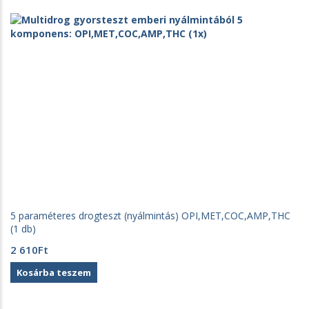
5 paraméteres drogteszt (nyálmintás) OPI,MET,COC,AMP,THC
(1 db)
2 610
Ft
Kosárba teszem