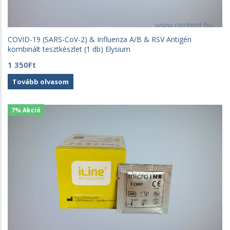
COVID-19 (SARS-CoV-2) & Influenza A/B & RSV Antigén
kombinált tesztkészlet (1 db) Elysium
1 350
Ft
Tovább olvasom
7% Akció