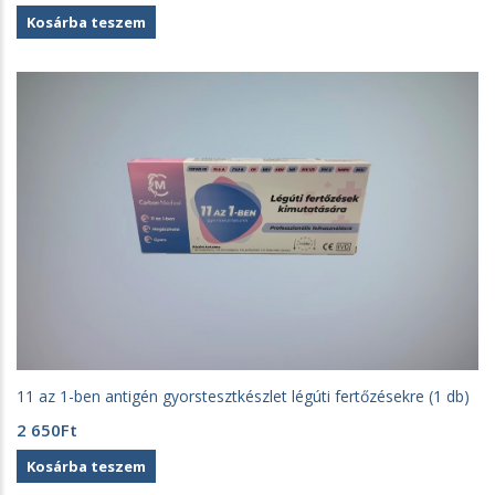
price
price
Kosárba teszem
was:
is:
7
6
680Ft.
680Ft.
11 az 1-ben antigén gyorstesztkészlet légúti fertőzésekre (1 db)
2 650
Ft
Kosárba teszem