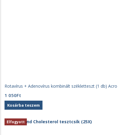
Rotavírus + Adenovírus kombinált székletteszt (1 db) Acro
1 050
Ft
Kosárba teszem
Elfogyott