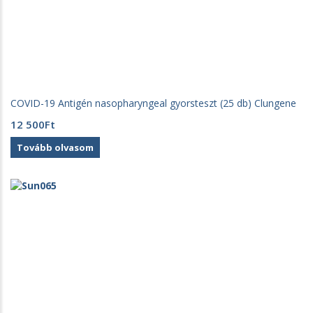
COVID-19 Antigén nasopharyngeal gyorsteszt (25 db) Clungene
12 500
Ft
Tovább olvasom