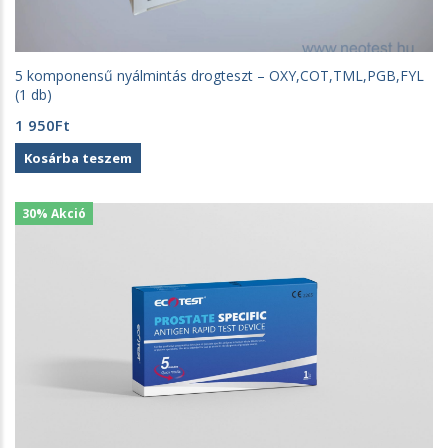
5 komponensű nyálmintás drogteszt – OXY,COT,TML,PGB,FYL
(1 db)
1 950
Ft
Kosárba teszem
30% Akció