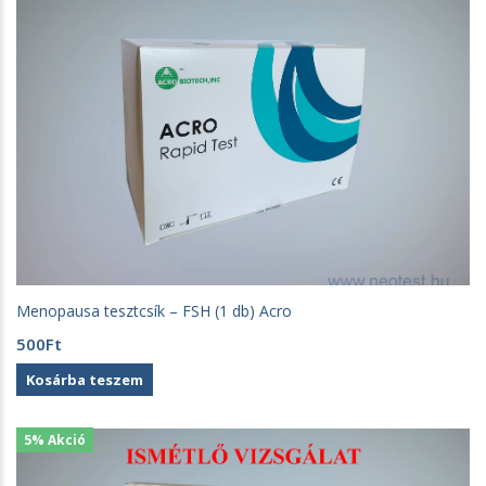
Menopausa tesztcsík – FSH (1 db) Acro
500
Ft
Kosárba teszem
5% Akció