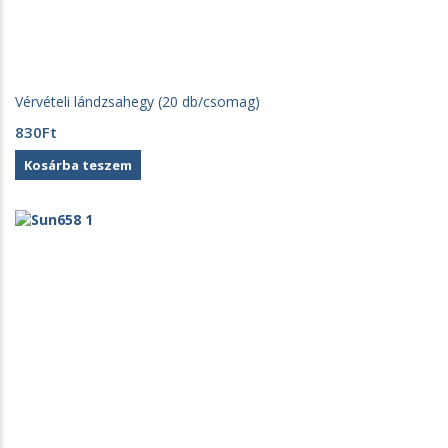
Vérvételi lándzsahegy (20 db/csomag)
830
Ft
Kosárba teszem