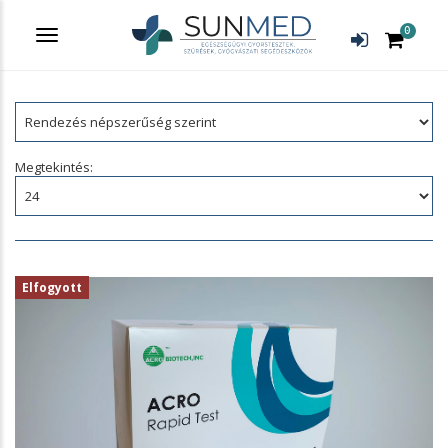
0
Menü
Termékek
Rendezés:
Megtekintés:
Elfogyott