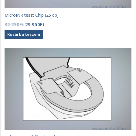
MicroINR teszt Chip (25 db)
Original
Current
32 230
Ft
29 950
Ft
price
price
Kosárba teszem
was:
is:
32
29
230Ft.
950Ft.