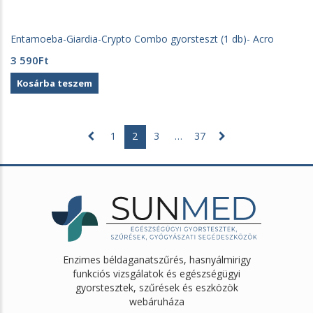
Entamoeba-Giardia-Crypto Combo gyorsteszt (1 db)- Acro
3 590
Ft
Kosárba teszem
1
2
3
…
37
Enzimes béldaganatszűrés, hasnyálmirigy
funkciós vizsgálatok és egészségügyi
gyorstesztek, szűrések és eszközök
webáruháza