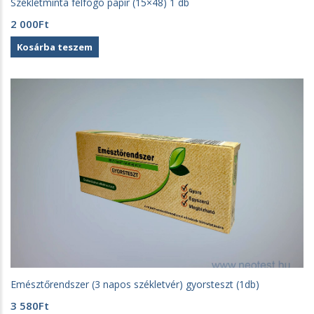
Székletminta felfogó papír (15×48) 1 db
2 000
Ft
Kosárba teszem
Emésztőrendszer (3 napos székletvér) gyorsteszt (1db)
3 580
Ft