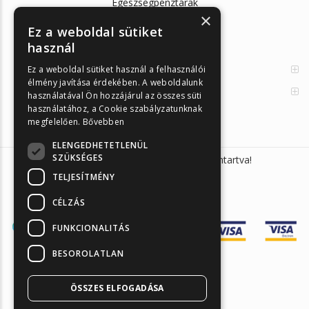
Egészségpénztárak
×
Cikkek
Ez a weboldal sütiket
használ
Az Önellenörző Tesztek
Enzimes béldaganatszűrés
Ez a weboldal sütiket használ a felhasználói
élmény javítása érdekében. A weboldalunk
Orvosi információk
használatával Ön hozzájárul az összes süti
használatához, a Cookie szabályzatunknak
megfelelően.
Bővebben
ELENGEDHETETLENÜL
SZÜKSÉGES
Sunmed Kft. 2026 © Minden jog fenntartva!
TELJESÍTMÉNY
CÉLZÁS
FUNKCIONALITÁS
BESOROLATLAN
ÖSSZES ELFOGADÁSA
Árukereső.hu