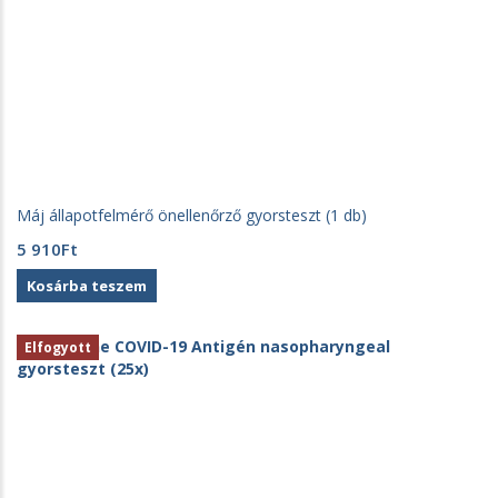
Máj állapotfelmérő önellenőrző gyorsteszt (1 db)
5 910
Ft
Kosárba teszem
Elfogyott