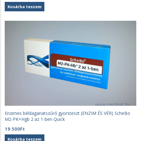
Kosárba teszem
Enzimes béldaganatszűrő gyorsteszt (ENZIM ÉS VÉR) ScheBo
M2-PK+Hgb 2 az 1-ben Quick
19 500
Ft
Kosárba teszem