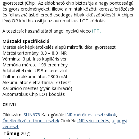
gyorsteszt (Chip. Az eldobható chip biztosítja a nagy pontosságú
és gyors eredményeket, illetve a minták közötti keresztfertőzések
és felhasználásból eredő esetleges hibák kiküszöbölését. A chipen
lévő QR kód biztosítja az automatikus LOT kódolást.
A tesztcsík használatáról angol nyelvű video
ITT.
Műszaki specifikáció
Mérési elv: képkiértékelés alapú mikrofluidikai gyorsteszt
Mérési tartomány: 0,8 – 8,0 INR
Vérminta: 3 μL friss kapilláris vér
Memória mérete: 199 eredmény
Adatátvitel mini USB-n keresztül
Tölthető akkumulátor: 2800 mAh
Akkumulátor élettartama: 70 teszt
Kalibráció mentes (gyári kalibráció)
Automatikus Chip LOT kódolás
CE
IVD
Cikkszám:
SUN675
Kategóriák:
INR mérők és tesztcsíkok
,
Önellenőrző, otthoni tesztek
Címkék:
INR szint mérés
,
ujjbegyi
vérteszt
Tömeg
20 g