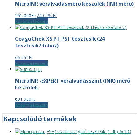
MicroINR véralvadásmérő készülék (INR mérő)
Original
Current
265 000
Ft
240 980
Ft
price
price
Kosárba teszem
was:
is:
265
240
CoaguChek XS PT PST tesztcsík (24
000Ft.
980Ft.
tesztcsík/doboz)
66 050
Ft
Kosárba teszem
MicroINR -EXPERT véralvadásszint (INR) mérő
készülék
601 980
Ft
Kosárba teszem
Kapcsolódó termékek