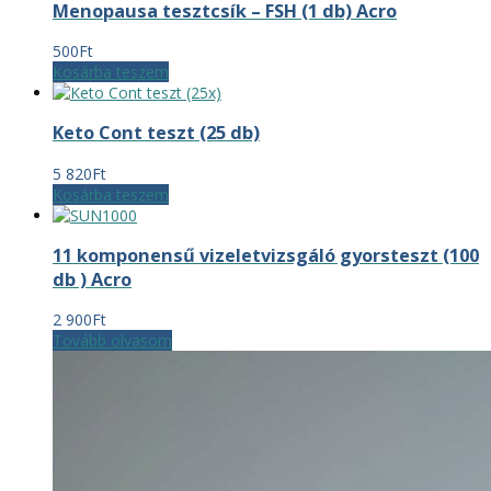
Menopausa tesztcsík – FSH (1 db) Acro
500
Ft
Kosárba teszem
Keto Cont teszt (25 db)
5 820
Ft
Kosárba teszem
11 komponensű vizeletvizsgáló gyorsteszt (100
db ) Acro
2 900
Ft
Tovább olvasom