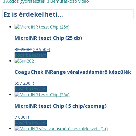
Akciós gyorstesztek
Bemutatkozó videó
Ez is érdekelheti…
MicroINR teszt Chip (25 db)
Original
Current
32 230
Ft
29 950
Ft
price
price
Kosárba teszem
was:
is:
32
29
CoaguChek INRange véralvadásmérő készülék
230Ft.
950Ft.
557 200
Ft
Kosárba teszem
MicroINR teszt Chip ( 5 chip/csomag)
7 000
Ft
Kosárba teszem