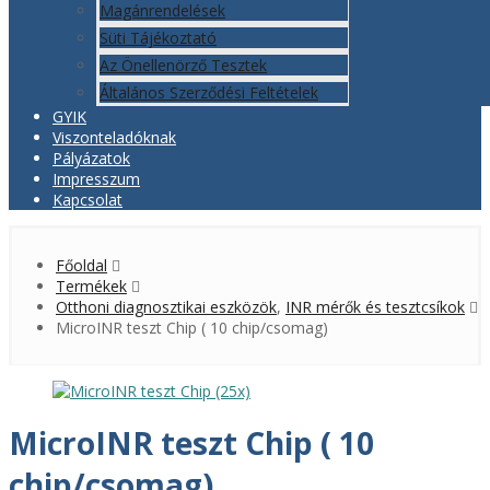
Magánrendelések
Süti Tájékoztató
Az Önellenörző Tesztek
Általános Szerződési Feltételek
GYIK
Viszonteladóknak
Pályázatok
Impresszum
Kapcsolat
Főoldal
Termékek
Otthoni diagnosztikai eszközök
,
INR mérők és tesztcsíkok
MicroINR teszt Chip ( 10 chip/csomag)
MicroINR teszt Chip ( 10
chip/csomag)