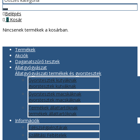
Belépés
Kosár
0
Nincsenek termékek a kosárban.
Termékek
Akciók
Daganatszűrő tesztek
Állatgyógyászat
Állatgyógyászati termékek és gyorstesztek
Gyorstesztek kutyáknak
gyorstesztek kutyáknak
Gyorstesztek macskáknak
gyorstesztek macskáknak
Termékek állattartóknak
termékek állattartóknak
Információk
Egészségpénztárak
Szállítási Feltételek