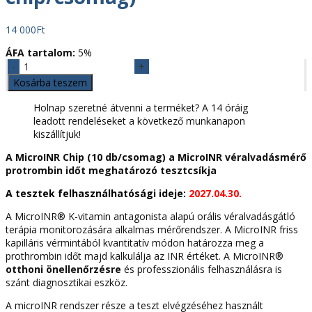
14 000
Ft
ÁFA tartalom:
5%
MicroINR
teszt
Kosárba teszem
Chip
(
Holnap szeretné átvenni a terméket? A 14 óráig
10
leadott rendeléseket a következő munkanapon
chip/csomag)
kiszállítjuk!
mennyiség
A MicroINR Chip (10 db/csomag) a MicroINR véralvadásmérő
protrombin időt meghatározó tesztcsíkja
A tesztek
felhasználhatósági ideje:
2027.04.30.
A MicroINR® K-vitamin antagonista alapú orális véralvadásgátló
terápia monitorozására alkalmas mérőrendszer. A MicroINR friss
kapilláris vérmintából kvantitatív módon határozza meg a
prothrombin időt majd kalkulálja az INR értéket. A MicroINR®
otthoni önellenőrzésre
és professzionális felhasználásra is
szánt diagnosztikai eszköz.
A microINR rendszer része a teszt elvégzéséhez használt