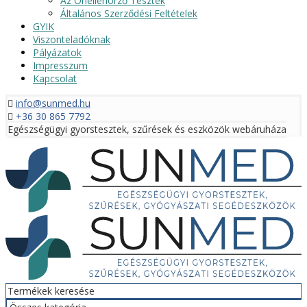
Az Önellenörző Tesztek
Általános Szerződési Feltételek
GYIK
Viszonteladóknak
Pályázatok
Impresszum
Kapcsolat
info@sunmed.hu
+36 30 865 7792
Egészségügyi gyorstesztek, szűrések és eszközök webáruháza
Menü