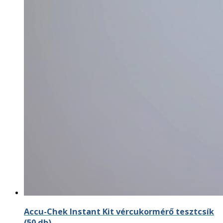
Accu-Chek Instant Kit vércukormérő tesztcsík
(50 db)