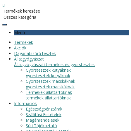
Menü
Termékek
Akciók
Daganatszűrő tesztek
Állatgyógyászat
Állatgyógyászati termékek és gyorstesztek
Gyorstesztek kutyáknak
gyorstesztek kutyáknak
Gyorstesztek macskáknak
gyorstesztek macskáknak
Termékek állattartóknak
termékek állattartóknak
Információk
Egészségpénztárak
Szállítási Feltételek
Magánrendelések
Süti Tájékoztató