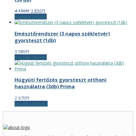
Original
Current
4 150
Ft
3 850
Ft
price
price
Kosárba teszem
was:
is:
4
3
Emésztőrendszer (3 napos székletvér)
150Ft.
850Ft.
gyorsteszt (1db)
3 580
Ft
Kosárba teszem
Húgyúti fertőzés gyorsteszt otthoni
használatra (3db) Prima
2 670
Ft
Tovább olvasom