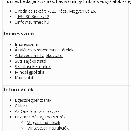
Enzimes béldaganatszűrés, hasnyálmirigy funkciós vizsgálatok és 
Iroda és raktár: 7623 Pécs, Megyeri út 26.
+36 30 865 7792
info@sunmed.hu
Impresszum
Impresszum
Általános Szerződési Feltételek
Adatvédelmi Tájékoztató
Süti Tájékoztató
Szállítási Feltételek
Minőségpolitika
Kapcsolat
Információk
Egészségpénztárak
Cikkek
Az Önellenörző Tesztek
Enzimes béldaganatszűrés
Magánrendelések
Mintavételi instrukciók