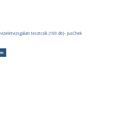
zeletvizsgálati tesztcsík (100 db)- JusChek
em