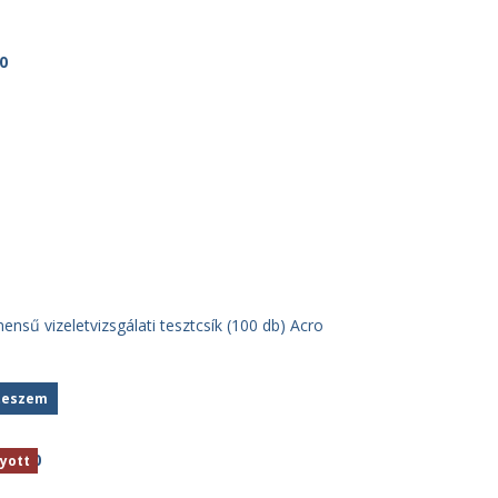
nsű vizeletvizsgálati tesztcsík (100 db) Acro
teszem
gyott