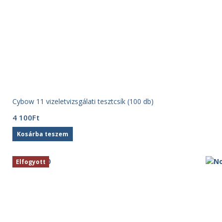
Cybow 11 vizeletvizsgálati tesztcsík (100 db)
4 100
Ft
Kosárba teszem
Elfogyott