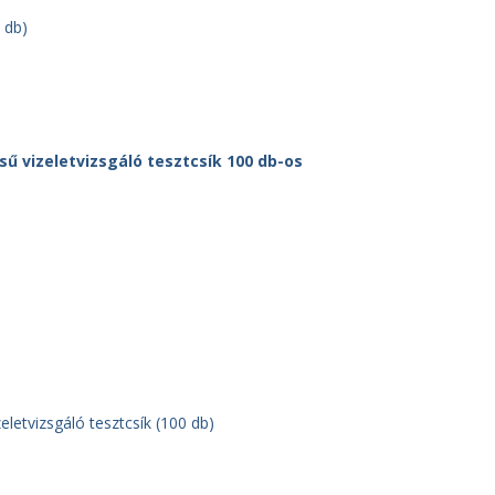
 db)
etvizsgáló tesztcsík (100 db)