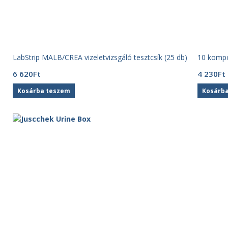
LabStrip MALB/CREA vizeletvizsgáló tesztcsík (25 db)
10 kompon
6 620
Ft
4 230
Ft
Kosárba teszem
Kosárb