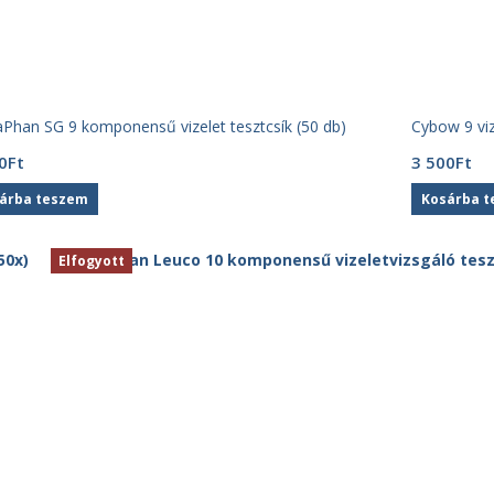
Phan SG 9 komponensű vizelet tesztcsík (50 db)
Cybow 9 viz
0
Ft
3 500
Ft
árba teszem
Kosárba 
Elfogyott