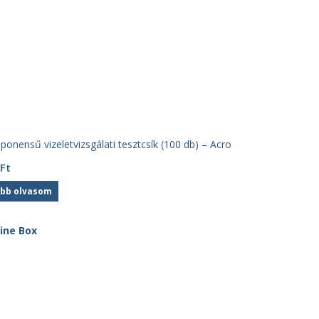
onensű vizeletvizsgálati tesztcsík (100 db) – Acro
Ft
bb olvasom