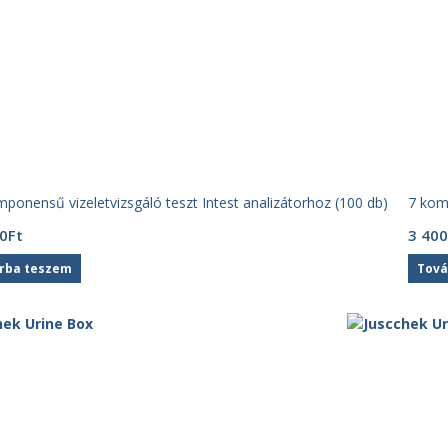
ponensű vizeletvizsgáló teszt Intest analizátorhoz (100 db)
7 komp
0
Ft
3 400
rba teszem
Tová