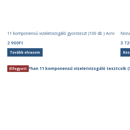
11 komponensű vizeletvizsgáló gyorsteszt (100 db ) Acro
Nona
2 900
Ft
3 72
Tovább olvasom
Kos
Elfogyott