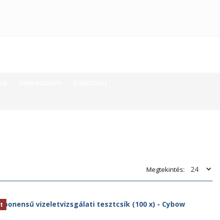
ok
Impresszum
Kapcsolat
Megtekintés:
t