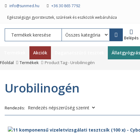
info@sunmed.hu
+36 30 865 7792
Egészségügyi gyorstesztek, szűrések és eszközök webáruháza
Belépés
Termékek
Akciók
Daganatszűrő tesztek
Állatgyógyá
Főoldal
Termékek
Product Tag -
Urobilinogén
Urobilinogén
Rendezés: