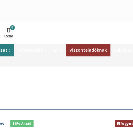
0
Kosár
szat
Információk
GYIK
Viszonteladóknak
Pályázat
16% Akció
Elfogyot