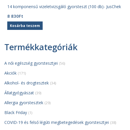
14 komponensű vizeletvizsgáló gyorsteszt (100 db)- JusChek
8 830
Ft
Kosárba teszem
Termékkategóriák
A női egészség gyorstesztjei
(56)
Akciók
(171)
Alkohol- és drogtesztek
(34)
Állatgyógyászat
(39)
Allergia gyorstesztek
(29)
Black Friday
(1)
COVID-19 és felső légúti megbetegedések gyorstesztjei
(38)