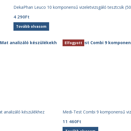
DekaPhan Leuco 10 komponensű vizeletvizsgáló tesztcsík (50
4 290
Ft
Tovább olvasom
Elfogyott
t analizáló készülékhez
Medi-Test Combi 9 komponensű vizel
11 460
Ft