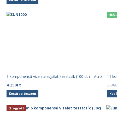
Kosárba teszem
48% 
9 komponensű vizeletvizsgálati tesztcsík (100 db) – Acro
11 ko
4 250
Ft
3 86
Kosárba teszem
Kos
Elfogyott