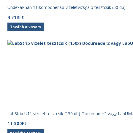
UndekaPhan 11 komponensű vizeletvizsgáló tesztcsík (50 db)
4 710
Ft
Tovább olvasom
LabStrip U11 vizelet tesztcsík (150 db) Docureader2 vagy LabUMa
11 300
Ft