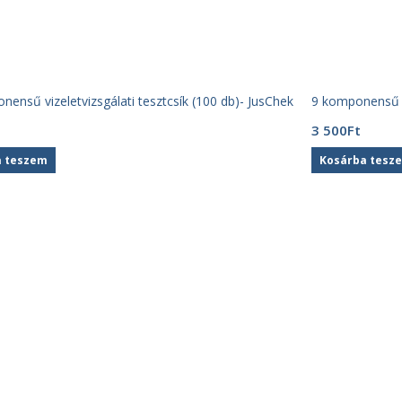
ensű vizeletvizsgálati tesztcsík (100 db)- JusChek
9 komponensű vi
3 500
Ft
a teszem
Kosárba tesz