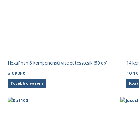
HexaPhan 6 komponensű vizelet tesztcsík (50 db)
14 kom
3 090
Ft
10 10
Tovább olvasom
Kosá