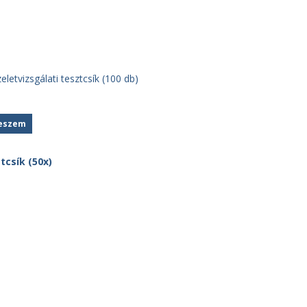
eletvizsgálati tesztcsík (100 db)
teszem