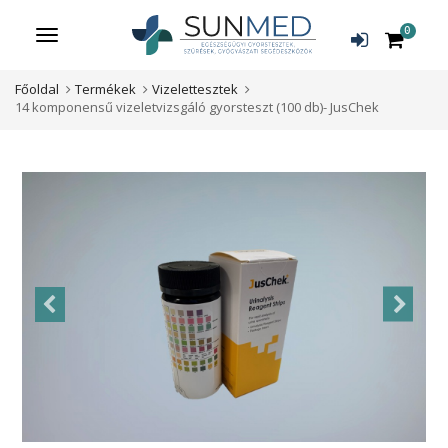
0
Menü
Főoldal
Termékek
Vizelettesztek
14 komponensű vizeletvizsgáló gyorsteszt (100 db)- JusChek