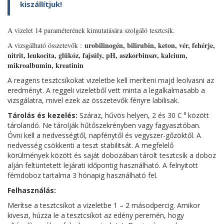
kiszállítjuk!
A vizelet 14 paraméterének kimutatására szolgáló tesztcsík.
urobilinogén, bilirubin, keton, vér, fehérje,
A vizsgálható összetevők :
nitrit, leukocita, glükóz, fajsúly, pH, aszkorbinsav, kalcium,
mikroalbumin, kreatinin
A reagens tesztcsíkokat vizeletbe kell meríteni majd leolvasni az
eredményt. A reggeli vizeletből vett minta a legalkalmasabb a
vizsgálatra, mivel ezek az összetevők fényre labilisak.
Tárolás és kezelés:
Száraz, hűvös helyen, 2 és 30 C ⁰ között
tárolandó. Ne tárolják hűtőszekrényben vagy fagyasztóban.
Óvni kell a nedvességtől, napfénytől és vegyszer-gőzöktől. A
nedvesség csökkenti a teszt stabilitsát. A megfelelő
körülmények között és saját dobozában tárolt tesztcsík a doboz
alján feltüntetett lejárati időpontig használható. A felnyitott
fémdoboz tartalma 3 hónapig használható fel.
Felhasználás:
Merítse a tesztcsíkot a vizeletbe 1 – 2 másodpercig. Amikor
kiveszi, húzza le a tesztcsíkot az edény peremén, hogy