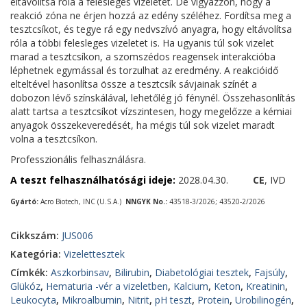
eltávolítsa róla a felesleges vizeletet. De vigyázzon, hogy a
reakció zóna ne érjen hozzá az edény széléhez. Fordítsa meg a
tesztcsíkot, és tegye rá egy nedvszívó anyagra, hogy eltávolítsa
róla a többi felesleges vizeletet is. Ha ugyanis túl sok vizelet
marad a tesztcsíkon, a szomszédos reagensek interakcióba
léphetnek egymással és torzulhat az eredmény. A reakcióidő
elteltével hasonlítsa össze a tesztcsík sávjainak színét a
dobozon lévő színskálával, lehetőlég jó fénynél. Összehasonlítás
alatt tartsa a tesztcsíkot vízszintesen, hogy megelőzze a kémiai
anyagok összekeveredését, ha mégis túl sok vizelet maradt
volna a tesztcsíkon.
Professzionális felhasználásra.
A teszt felhasználhatósági ideje:
2028.04.30.
CE
, IVD
Gyártó:
Acro Biotech, INC (U.S.A.)
NNGYK No.:
43518-3/2026; 43520-2/2026
Cikkszám:
JUS006
Kategória:
Vizelettesztek
Címkék:
Aszkorbinsav
,
Bilirubin
,
Diabetológiai tesztek
,
Fajsúly
,
Glükóz
,
Hematuria -vér a vizeletben
,
Kalcium
,
Keton
,
Kreatinin
,
Leukocyta
,
Mikroalbumin
,
Nitrit
,
pH teszt
,
Protein
,
Urobilinogén
,