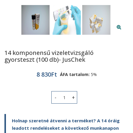
14 komponensű vizeletvizsgáló
gyorsteszt (100 db)- JusChek
8 830
Ft
ÁFA tartalom:
5%
14 komponensű vizeletvizsgáló gyors
Holnap szeretné átvenni a terméket? A 14 óráig
leadott rendeléseket a következő munkanapon