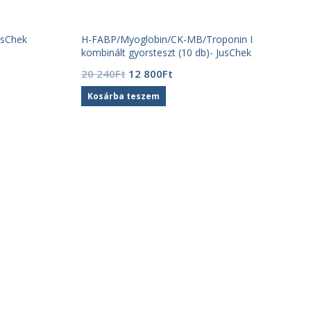
usChek
H-FABP/Myoglobin/CK-MB/Troponin I
kombinált gyorsteszt (10 db)- JusChek
Original
Current
20 240
Ft
12 800
Ft
price
price
Kosárba teszem
was:
is:
20
12
240Ft.
800Ft.