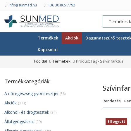
info@sunmed.hu
+36 30 865 7792
Termékek
Akciók
Daganatszűrő teszte
Kapcsolat
Főoldal
Termékek
Product Tag -
Szívinfarktus
Termékkategóriák
Szívinfa
A női egészség gyorstesztjei
(56)
Rendezés:
Akciók
(171)
Alkohol- és drogtesztek
(34)
Állatgyógyászat
(39)
Elfogyott
Allergia gyorstesztek