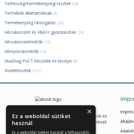
Terhességi/termékenységi tesztek
(38)
Termékek állattartóknak
(4)
Termékenység támogatás
(26)
Vércukorszint és HbA1c gyorstesztek
(79)
Vércukorszintmérők
(12)
Vérnyomásmérők
(19)
VivaDiag PoCT készülék és tesztjei
(8)
Vizelettesztek
(121)
Impr
×
Enzimes béldaganatszűrés,
Impre
Ez a weboldal sütiket
hasnyálmirigy funkciós vizsgálatok és
Általán
egészségügyi gyorstesztek, szűrések
használ
és eszközök webáruháza
Adatvé
Ez a weboldal sütiket használ a felhasználói