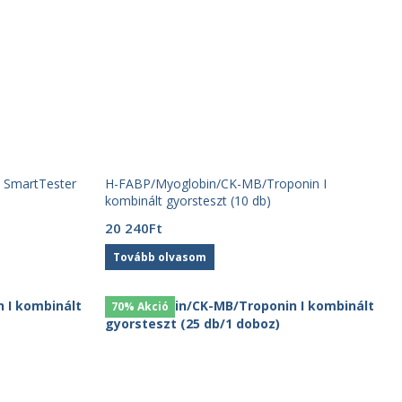
ta SmartTester
H-FABP/Myoglobin/CK-MB/Troponin I
kombinált gyorsteszt (10 db)
20 240
Ft
Tovább olvasom
70% Akció