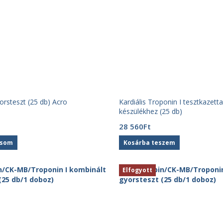
orsteszt (25 db) Acro
Kardiális Troponin I tesztkazet
készülékhez (25 db)
28 560
Ft
asom
Kosárba teszem
Elfogyott