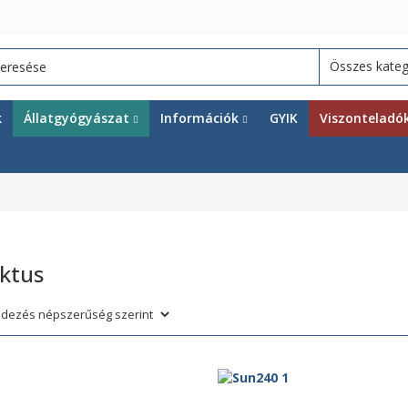
k
Állatgyógyászat
Információk
GYIK
Viszonteladó
rktus