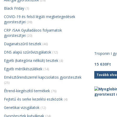
(29)
Black Friday
(1)
COVID-19 és felső légúti megbetegedések
gyorstesztjei
(38)
CRP /SAA Gyulladásos folyamatok
gyorstesztjei
(20)
Daganatszűrő tesztek
(46)
DNS alapú szűrővizsgálatok
(12)
Troponin I gy
Egyéb (kategória nélküli) tesztek
(4)
15 630
Ft
Egyéb mérőkészülékek
(14)
Tovább olv
Emésztőrendszerrel kapcsolatos gyorstesztek
(25)
Étrend-kiegészítő termékek
(76)
Fejtetű és serke kezelési eszközök
(4)
Genetikai vizsgálatok
(12)
Gyorstesztek kutyáknak
(24)