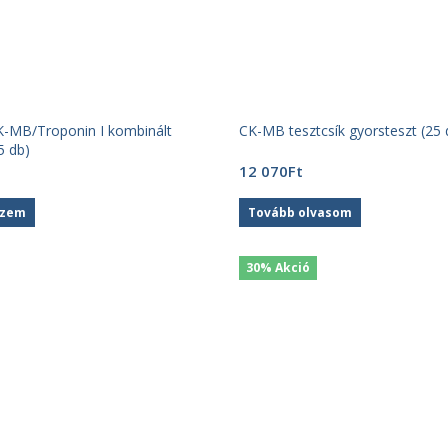
-MB/Troponin I kombinált
CK-MB tesztcsík gyorsteszt (25 
5 db)
12 070
Ft
szem
Tovább olvasom
30% Akció