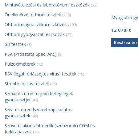
Mintavételezési és laboratóriumi eszközök
(32)
Önellenőrző, otthoni tesztek
(216)
Myoglobin gyo
Otthoni diagnosztikai eszközök
(109)
12 070
Ft
Otthoni gyógyászati eszközök
(25)
Kosárba te
pH tesztek
(8)
PSA (Prosztata Spec. Ant.)
(8)
Pulzoximéterek
(12)
RSV (légúti óriássejtes vírus) tesztek
(19)
Streptococcus tesztek
(15)
Szexuális úton terjedő betegségek
gyorstesztjei
(40)
Szív- és érrendszerrel kapcsolatos
gyorstesztek
(46)
Szöveti cukorszintmérők (szenzorok) CGM és
fedőtapaszok
(20)