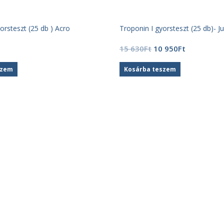
rsteszt (25 db ) Acro
Troponin I gyorsteszt (25 db)- J
Original
Current
15 630
Ft
10 950
Ft
price
price
was:
is:
szem
Kosárba teszem
15
10
630Ft.
950Ft.