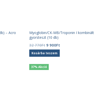
db) – Acro
Myoglobin/CK-MB/Troponin I kombinált
gyorsteszt (10 db)
Original
Current
32 770
Ft
9 900
Ft
price
price
Kosárba teszem
was:
is:
32
9
770Ft.
900Ft.
37% Akció