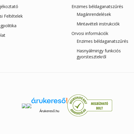
ájékoztató
Enzimes béldaganatszűrés
Magánrendelések
ási Feltételek
Mintavételi instrukciók
gpolitika
Orvosi információk
lat
Enzimes béldaganatszűrés
Hasnyálmirigy funkciós
gyorstesztekről
Árukereső.hu