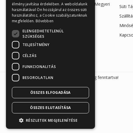
Iroda és raktár: 7623 Pécs, Megyeri
élmény javítása érdekében. A weboldalunk
Süti T
használatával Ön hozzájárul az összes süti
út 26.
használatához, a Cookie szabályzatunknak
Szállít
+36 30 865 7792
megfelelően.
Bővebben
Minősé
info@sunmed.hu
ELENGEDHETETLENÜL
Kapcso
SZÜKSÉGES
TELJESÍTMÉNY
CÉLZÁS
FUNKCIONALITÁS
Sunmed Kft. 2026 © Minden jog fenntartva!
BESOROLATLAN
ÖSSZES ELFOGADÁSA
ÖSSZES ELUTASÍTÁSA
RÉSZLETEK MEGJELENÍTÉSE