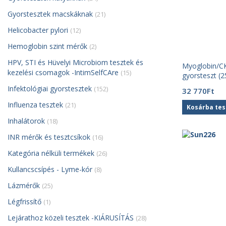
Gyorstesztek macskáknak
(21)
Helicobacter pylori
(12)
Hemoglobin szint mérők
(2)
HPV, STI és Hüvelyi Microbiom tesztek és
Myoglobin/CK
kezelési csomagok -IntimSelfCAre
(15)
gyorsteszt (2
Infektológiai gyorstesztek
(152)
32 770
Ft
Influenza tesztek
(21)
Kosárba te
Inhalátorok
(18)
INR mérők és tesztcsíkok
(16)
Kategória nélküli termékek
(26)
Kullancscsípés - Lyme-kór
(8)
Lázmérők
(25)
Légfrissítő
(1)
Lejárathoz közeli tesztek -KIÁRUSÍTÁS
(28)