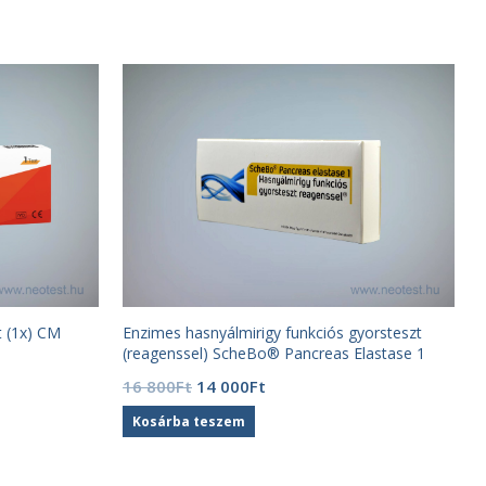
t (1x) CM
Enzimes hasnyálmirigy funkciós gyorsteszt
(reagenssel) ScheBo® Pancreas Elastase 1
Quick
Original
Current
16 800
Ft
14 000
Ft
price
price
Kosárba teszem
was:
is:
16
14
800Ft.
000Ft.