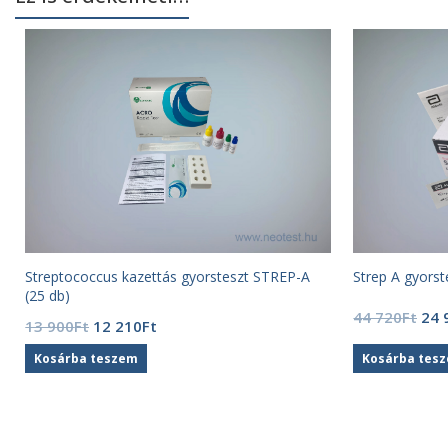
Streptococcus kazettás gyorsteszt STREP-A
Strep A gyorst
(25 db)
Ori
44 720
Ft
24 
Original
Current
13 900
Ft
12 210
Ft
pri
price
price
was
Kosárba teszem
Kosárba tes
was:
is:
44
13
12
720
900Ft.
210Ft.