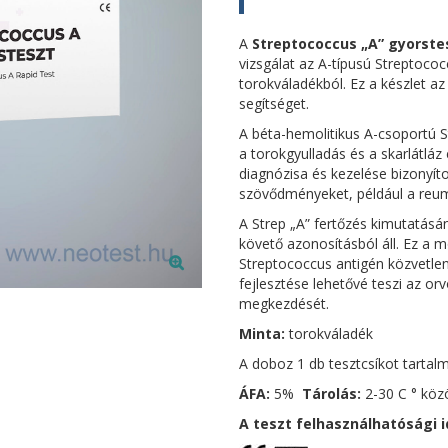
A
Streptococcus „A” gyorste
vizsgálat az A-típusú Streptococ
torokváladékból. Ez a készlet az
segítséget.
A béta-hemolitikus A-csoportú S
a torokgyulladás és a skarlátláz
diagnózisa és kezelése bizonyít
szövődményeket, például a reumá
A Strep „A” fertőzés kimutatás
követő azonosításból áll. Ez a 
Streptococcus antigén közvetle
fejlesztése lehetővé teszi az or
megkezdését.
Minta:
torokváladék
A doboz 1 db tesztcsíkot tartal
ÁFA:
5%
Tárolás:
2-30 C ° közö
A teszt felhasználhatósági i