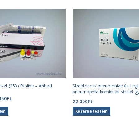
eszt (25X) Bioline – Abbott
Streptoccus pneumoniae és Legi
pneumophila kombinált vizelet gy
x) – Acro
ginal
Current
950
Ft
22 050
Ft
ce
price
:
is:
zem
Kosárba teszem
24
Ft.
950Ft.