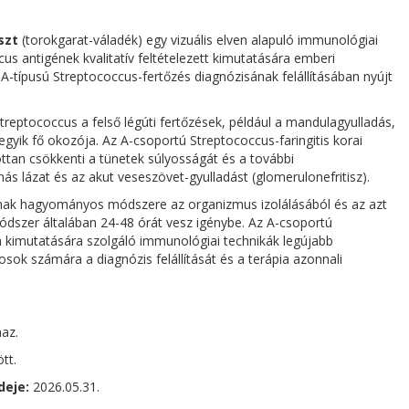
szt
(torokgarat-váladék) egy vizuális elven alapuló immunológiai
cus antigének kvalitatív feltételezett kimutatására emberi
 A-típusú Streptococcus-fertőzés diagnózisának felállításában nyújt
treptococcus a felső légúti fertőzések, például a mandulagyulladás,
 egyik fő okozója. Az A-csoportú Streptococcus-faringitis korai
ottan csökkenti a tünetek súlyosságát és a további
s lázat és az akut veseszövet-gyulladást (glomerulonefritisz).
ának hagyományos módszere az organizmus izolálásából és az azt
módszer általában 24-48 órát vesz igénybe. Az A-csoportú
n kimutatására szolgáló immunológiai technikák legújabb
vosok számára a diagnózis felállítását és a terápia azonnali
maz.
tt.
deje:
2026.05.31.