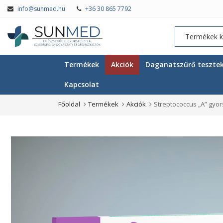
info@sunmed.hu
+36 30 865 7792
Termékek
Akciók
Daganatszűrő teszte
Kapcsolat
Főoldal
Termékek
Akciók
Streptococcus „A” gyor