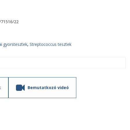
/71516/22
ai gyorstesztek
,
Streptococcus tesztek
k
Bemutatkozó videó