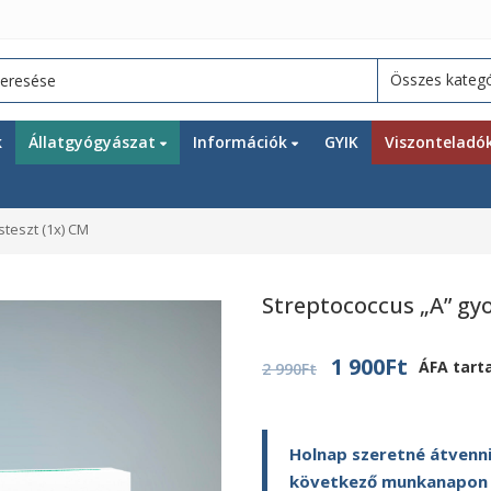
k
Állatgyógyászat
Információk
GYIK
Viszonteladó
steszt (1x) CM
Streptococcus „A” gyo
Original
Current
1 900
Ft
ÁFA tart
2 990
Ft
price
price
was:
is:
Holnap szeretné átvenni
2
1
következő munkanapon ki
990Ft.
900Ft.