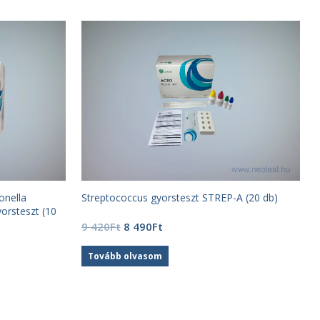
onella
Streptococcus gyorsteszt STREP-A (20 db)
orsteszt (10
Original
Current
9 420
Ft
8 490
Ft
price
price
was:
is:
Tovább olvasom
9
8
420Ft.
490Ft.