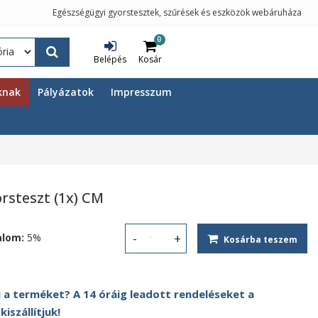
Egészségügyi gyorstesztek, szűrések és eszközök webáruháza
0
Belépés
Kosár
knak
Pályázatok
Impresszum
rsteszt (1x) CM
alom:
5%
Kosárba teszem
Streptococcus "A" gyorsteszt (1x) 
 a terméket? A 14 óráig leadott rendeléseket a
szállítjuk!