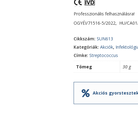
Professzionális felhasználásra!
OGYÉI/71516-5/2022, HU/CA01
Cikkszám:
SUN613
Kategóriák:
Akciók
,
Infektológi
Címke:
Streptococcus
Tömeg
30 g
Akciós gyorsteszte