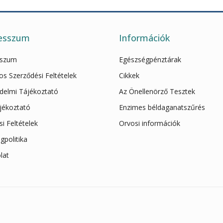
esszum
Információk
sszum
Egészségpénztárak
os Szerződési Feltételek
Cikkek
delmi Tájékoztató
Az Önellenörző Tesztek
ájékoztató
Enzimes béldaganatszűrés
ási Feltételek
Orvosi információk
gpolitika
lat