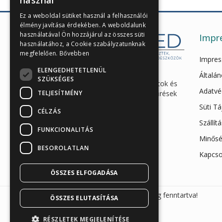
használ
Ez a weboldal sütiket használ a felhasználói
élmény javítása érdekében. A weboldalunk
használatával Ön hozzájárul az összes süti
Impr
használatához, a Cookie szabályzatunknak
megfelelően.
Bővebben
Impre
ELENGEDHETETLENÜL
Enzimes béldaganatszűrés,
Általán
SZÜKSÉGES
hasnyálmirigy funkciós vizsgálatok és
Adatvé
TELJESÍTMÉNY
egészségügyi gyorstesztek, szűrések
és eszközök webáruháza
Süti T
CÉLZÁS
Iroda és raktár: 7623 Pécs,
Szállít
FUNKCIONALITÁS
Megyeri út 26.
Minősé
+36 30 865 7792
BESOROLATLAN
Kapcso
info@sunmed.hu
ÖSSZES ELFOGADÁSA
Sunmed Kft. 2026 © Minden jog fenntartva!
ÖSSZES ELUTASÍTÁSA
RÉSZLETEK MEGJELENÍTÉSE