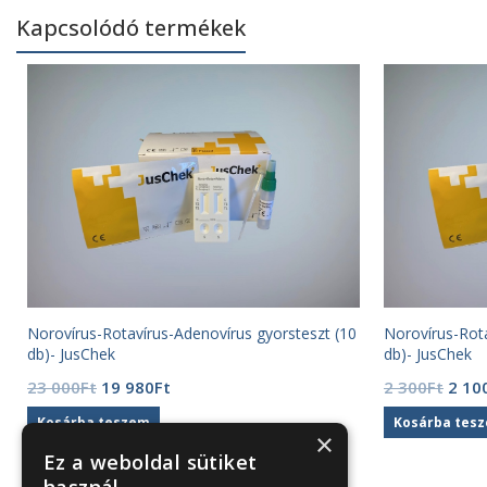
Kapcsolódó termékek
Norovírus-Rotavírus-Adenovírus gyorsteszt (10
Norovírus-Rota
db)- JusChek
db)- JusChek
Original
Current
Origi
23 000
Ft
19 980
Ft
2 300
Ft
2 10
price
price
price
Kosárba teszem
Kosárba tes
was:
is:
was:
×
23
19
2
Ez a weboldal sütiket
000Ft.
980Ft.
300F