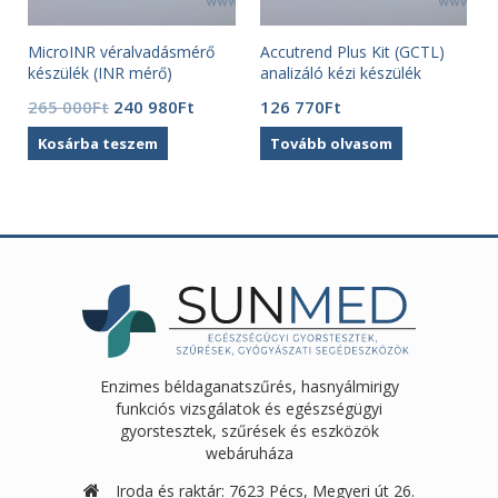
MicroINR véralvadásmérő
Accutrend Plus Kit (GCTL)
készülék (INR mérő)
analizáló kézi készülék
(mmol/l)
Original
Current
265 000
Ft
240 980
Ft
126 770
Ft
price
price
Kosárba teszem
Tovább olvasom
was:
is:
265
240
000Ft.
980Ft.
Enzimes béldaganatszűrés, hasnyálmirigy
funkciós vizsgálatok és egészségügyi
gyorstesztek, szűrések és eszközök
webáruháza
Iroda és raktár: 7623 Pécs, Megyeri út 26.