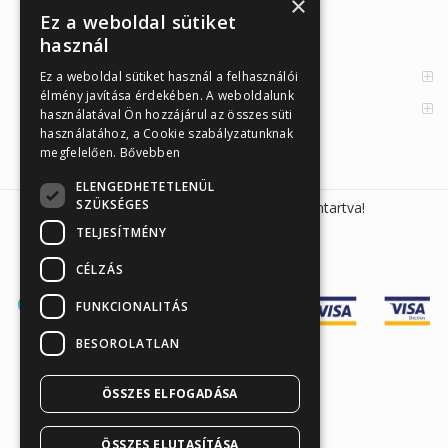
×
Cikkek
Ez a weboldal sütiket
használ
Az Önellenörző Tesztek
Enzimes béldaganatszűrés
Ez a weboldal sütiket használ a felhasználói
élmény javítása érdekében. A weboldalunk
Orvosi információk
használatával Ön hozzájárul az összes süti
használatához, a Cookie szabályzatunknak
megfelelően.
Bővebben
ELENGEDHETETLENÜL
SZÜKSÉGES
Sunmed Kft. 2026 © Minden jog fenntartva!
TELJESÍTMÉNY
CÉLZÁS
FUNKCIONALITÁS
BESOROLATLAN
ÖSSZES ELFOGADÁSA
Árukereső.hu
ÖSSZES ELUTASÍTÁSA