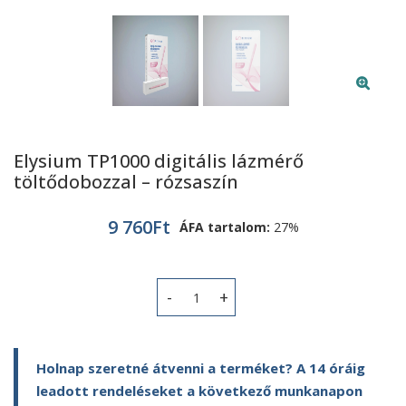
Elysium TP1000 digitális lázmérő
töltődobozzal – rózsaszín
9 760
Ft
ÁFA tartalom:
27%
Elysium TP1000 digitális lázmérő töl
Holnap szeretné átvenni a terméket? A 14 óráig
leadott rendeléseket a következő munkanapon