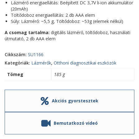
Lázmérő energiaellátás: Beépített DC 3,7V li-ion akkumulátor
(20mAh)
Töltődoboz energiaellátás: 2 db AAA elem
Súly: Lázmérő: ~5,5 g, Töltődoboz: ~53g (elemek nélkül)
A csomag tartalma:
digitális lázmérő, töltődoboz, használati
útmutató, 2 db AAA elem
Cikkszám:
SU1166
Kategóriák:
Lázmérők
,
Otthoni diagnosztikai eszközök
Tömeg
185 g
Akciós gyorstesztek
Bemutatkozó videó