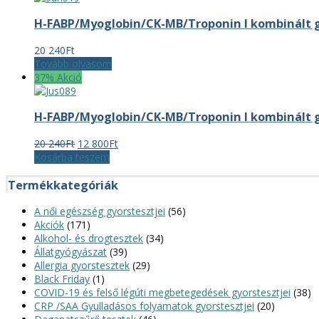
H-FABP/Myoglobin/CK-MB/Troponin I kombinált g
20 240
Ft
Tovább olvasom
37% Akció
H-FABP/Myoglobin/CK-MB/Troponin I kombinált g
Original
Current
20 240
Ft
12 800
Ft
price
price
Kosárba teszem
was:
is:
20
12
Termékkategóriák
240Ft.
800Ft.
A női egészség gyorstesztjei
(56)
Akciók
(171)
Alkohol- és drogtesztek
(34)
Állatgyógyászat
(39)
Allergia gyorstesztek
(29)
Black Friday
(1)
COVID-19 és felső légúti megbetegedések gyorstesztjei
(38)
CRP /SAA Gyulladásos folyamatok gyorstesztjei
(20)