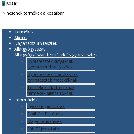
Kosár
0
Nincsenek termékek a kosárban.
Termékek
Akciók
Daganatszűrő tesztek
Állatgyógyászat
Állatgyógyászati termékek és gyorstesztek
Gyorstesztek kutyáknak
gyorstesztek kutyáknak
Gyorstesztek macskáknak
gyorstesztek macskáknak
Termékek állattartóknak
termékek állattartóknak
Információk
Egészségpénztárak
Szállítási Feltételek
Magánrendelések
Süti Tájékoztató