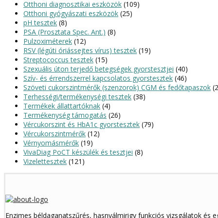
Otthoni diagnosztikai eszközök
(109)
Otthoni gyógyászati eszközök
(25)
pH tesztek
(8)
PSA (Prosztata Spec. Ant.)
(8)
Pulzoximéterek
(12)
RSV (légúti óriássejtes vírus) tesztek
(19)
Streptococcus tesztek
(15)
Szexuális úton terjedő betegségek gyorstesztjei
(40)
Szív- és érrendszerrel kapcsolatos gyorstesztek
(46)
Szöveti cukorszintmérők (szenzorok) CGM és fedőtapaszok
(
Terhességi/termékenységi tesztek
(38)
Termékek állattartóknak
(4)
Termékenység támogatás
(26)
Vércukorszint és HbA1c gyorstesztek
(79)
Vércukorszintmérők
(12)
Vérnyomásmérők
(19)
VivaDiag PoCT készülék és tesztjei
(8)
Vizelettesztek
(121)
Enzimes béldaganatszűrés, hasnyálmirigy funkciós vizsgálatok és 