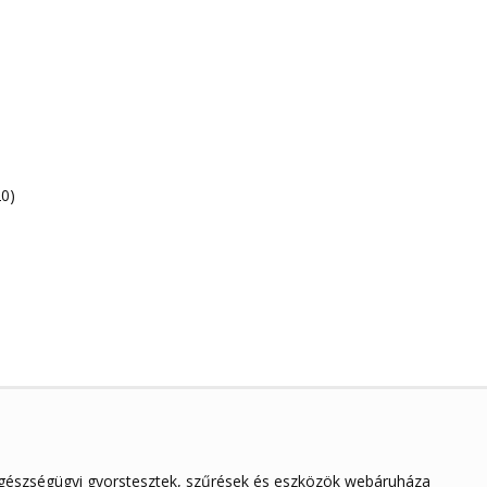
20)
egészségügyi gyorstesztek, szűrések és eszközök webáruháza