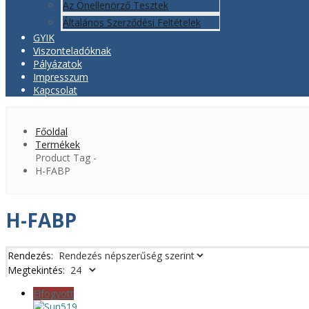
Az Önellenörző Tesztek
Általános Szerződési Feltételek
GYIK
Viszonteladóknak
Pályázatok
Impresszum
Kapcsolat
Főoldal
Termékek
Product Tag -
H-FABP
H-FABP
Rendezés:
Megtekintés:
Elfogyott