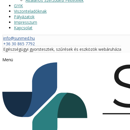
Általános Szerződési Feltételek
GYIK
Viszonteladóknak
Pályázatok
Impresszum
Kapcsolat
info@sunmed.hu
+36 30 865 7792
Egészségügyi gyorstesztek, szűrések és eszközök webáruháza
Menü