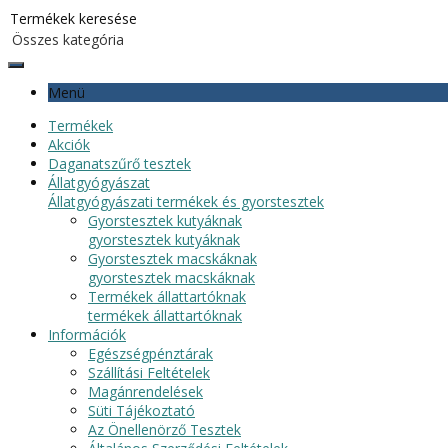
Menü
Termékek
Akciók
Daganatszűrő tesztek
Állatgyógyászat
Állatgyógyászati termékek és gyorstesztek
Gyorstesztek kutyáknak
gyorstesztek kutyáknak
Gyorstesztek macskáknak
gyorstesztek macskáknak
Termékek állattartóknak
termékek állattartóknak
Információk
Egészségpénztárak
Szállítási Feltételek
Magánrendelések
Süti Tájékoztató
Az Önellenörző Tesztek