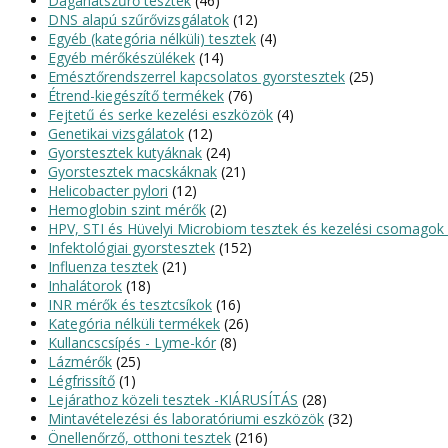
Daganatszűrő tesztek
(46)
DNS alapú szűrővizsgálatok
(12)
Egyéb (kategória nélküli) tesztek
(4)
Egyéb mérőkészülékek
(14)
Emésztőrendszerrel kapcsolatos gyorstesztek
(25)
Étrend-kiegészítő termékek
(76)
Fejtetű és serke kezelési eszközök
(4)
Genetikai vizsgálatok
(12)
Gyorstesztek kutyáknak
(24)
Gyorstesztek macskáknak
(21)
Helicobacter pylori
(12)
Hemoglobin szint mérők
(2)
HPV, STI és Hüvelyi Microbiom tesztek és kezelési csomagok 
Infektológiai gyorstesztek
(152)
Influenza tesztek
(21)
Inhalátorok
(18)
INR mérők és tesztcsíkok
(16)
Kategória nélküli termékek
(26)
Kullancscsípés - Lyme-kór
(8)
Lázmérők
(25)
Légfrissítő
(1)
Lejárathoz közeli tesztek -KIÁRUSÍTÁS
(28)
Mintavételezési és laboratóriumi eszközök
(32)
Önellenőrző, otthoni tesztek
(216)