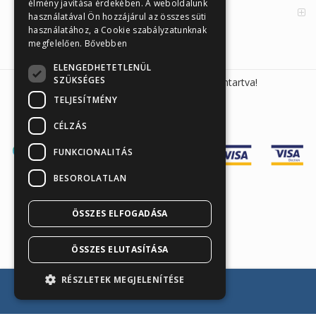
élmény javítása érdekében. A weboldalunk
Orvosi információk
használatával Ön hozzájárul az összes süti
használatához, a Cookie szabályzatunknak
megfelelően.
Bővebben
ELENGEDHETETLENÜL
SZÜKSÉGES
Sunmed Kft. 2026 © Minden jog fenntartva!
TELJESÍTMÉNY
CÉLZÁS
FUNKCIONALITÁS
BESOROLATLAN
ÖSSZES ELFOGADÁSA
Árukereső.hu
ÖSSZES ELUTASÍTÁSA
RÉSZLETEK MEGJELENÍTÉSE
Kosárba teszem