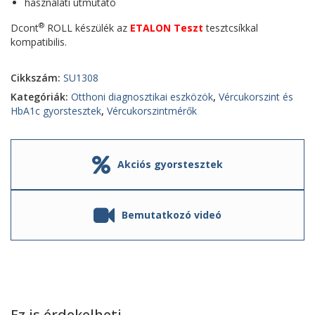
használati útmutató
®
Dcont
ROLL készülék az
ETALON Teszt
tesztcsíkkal
kompatibilis.
Cikkszám:
SU1308
Kategóriák:
Otthoni diagnosztikai eszközök
,
Vércukorszint és
HbA1c gyorstesztek
,
Vércukorszintmérők
Akciós gyorstesztek
Bemutatkozó videó
Ez is érdekelheti…