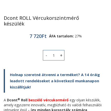
Dcont ROLL Vércukorszintmérő
készülék
7 720
Ft
ÁFA tartalom:
27%
Dcont ROLL Vércukorszintmérő készü
Holnap szeretné átvenni a terméket? A 14 óráig
leadott rendeléseket a következő munkanapon
kiszállítjuk!
®
A
Dcont
Roll
beszélő vércukormérő
egy olyan készülék,
amely egyszerre innovatív, megbízható és valódi felhasználói
igényekre épül –
így minden korosztály számára