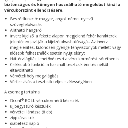
biztonságos és könnyen használható megoldást kínál a
vércukorszint ellenőrzésére.
Beszédfunkció: magyar, angol, német nyelvű
szövegfelolvasás
Állítható hangerő
Inverz kijelző: a fekete alapon megjelenő fehér karakterek
jelentősen javítják a kijelző olvashatóságát. Az inverz
megjelenítés, különösen gyenge fényviszonyok mellett vagy
idősebb felhasználók esetén nyújt előnyt
Háttérvilágítás: lehetővé teszi a vércukormérést sötétben is
Csíkkidobó funkció: a használt tesztcsík érintés nélkül
eltávolítható
Vérvételi hely megvilágítás
Vérfelszívás a tesztcsík teljes szélességében
A csomag tartalma:
®
Dcont
ROLL vércukormérő készülék
ujjbegyszúró készülék
vérvételi lándzsa (8 db)
zippzáras tok
diabétesz napló