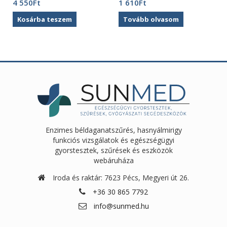
4 550
Ft
1 610
Ft
Kosárba teszem
Tovább olvasom
Enzimes béldaganatszűrés, hasnyálmirigy
funkciós vizsgálatok és egészségügyi
gyorstesztek, szűrések és eszközök
webáruháza
Iroda és raktár: 7623 Pécs, Megyeri út 26.
+36 30 865 7792
info@sunmed.hu