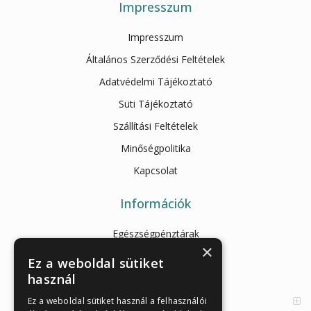
Impresszum
Impresszum
Általános Szerződési Feltételek
Adatvédelmi Tájékoztató
Süti Tájékoztató
Szállítási Feltételek
Minőségpolitika
Kapcsolat
Információk
Egészségpénztárak
×
Cikkek
Ez a weboldal sütiket
használ
Az Önellenörző Tesztek
Enzimes béldaganatszűrés
Ez a weboldal sütiket használ a felhasználói