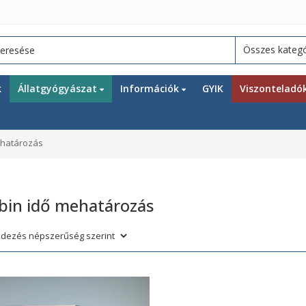
k
Állatgyógyászat
Információk
GYIK
Viszonteladó
ehatározás
bin idő mehatározás