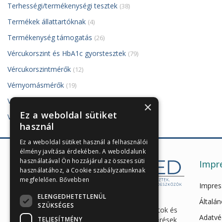
Terhességi/termékenységi tesztek
(38)
Termékek állattartóknak
(4)
Termékenység támogatás
(26)
Vércukorszint és HbA1c gyorstesztek
(79)
Vércukorszintmérők
(12)
Vérnyomásmérők
(19)
VivaDiag PoCT készülék és tesztjei
(8)
×
Ez a weboldal sütiket
Vizelettesztek
(121)
használ
Ez a weboldal sütiket használ a felhasználói
élmény javítása érdekében. A weboldalunk
használatával Ön hozzájárul az összes süti
Impr
használatához, a Cookie szabályzatunknak
megfelelően.
Bővebben
Impre
ELENGEDHETETLENÜL
Enzimes béldaganatszűrés,
Általán
SZÜKSÉGES
hasnyálmirigy funkciós vizsgálatok és
Adatvé
TELJESÍTMÉNY
egészségügyi gyorstesztek, szűrések