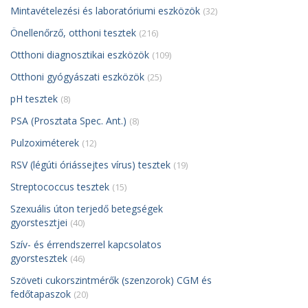
Mintavételezési és laboratóriumi eszközök
(32)
Önellenőrző, otthoni tesztek
(216)
Otthoni diagnosztikai eszközök
(109)
Otthoni gyógyászati eszközök
(25)
pH tesztek
(8)
PSA (Prosztata Spec. Ant.)
(8)
Pulzoximéterek
(12)
RSV (légúti óriássejtes vírus) tesztek
(19)
Streptococcus tesztek
(15)
Szexuális úton terjedő betegségek
gyorstesztjei
(40)
Szív- és érrendszerrel kapcsolatos
gyorstesztek
(46)
Szöveti cukorszintmérők (szenzorok) CGM és
fedőtapaszok
(20)