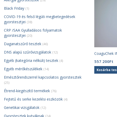
(29)
Black Friday
(1)
COVID-19 és felső légúti megbetegedések
gyorstesztjei
(38)
CRP /SAA Gyulladásos folyamatok
gyorstesztjei
(20)
Daganatszűrő tesztek
(46)
DNS alapú szűrővizsgálatok
(12)
CoaguChek I
Egyéb (kategória nélküli) tesztek
(4)
557 200
Ft
Egyéb mérőkészülékek
(14)
Kosárba te
Emésztőrendszerrel kapcsolatos gyorstesztek
(25)
Étrend-kiegészítő termékek
(76)
Fejtetű és serke kezelési eszközök
(4)
Genetikai vizsgálatok
(12)
Gyorstesztek kutyáknak
(24)