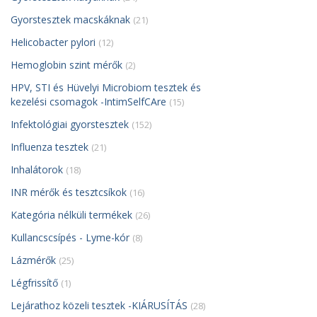
Gyorstesztek macskáknak
(21)
Helicobacter pylori
(12)
Hemoglobin szint mérők
(2)
HPV, STI és Hüvelyi Microbiom tesztek és
kezelési csomagok -IntimSelfCAre
(15)
Infektológiai gyorstesztek
(152)
Influenza tesztek
(21)
Inhalátorok
(18)
INR mérők és tesztcsíkok
(16)
Kategória nélküli termékek
(26)
Kullancscsípés - Lyme-kór
(8)
Lázmérők
(25)
Légfrissítő
(1)
Lejárathoz közeli tesztek -KIÁRUSÍTÁS
(28)