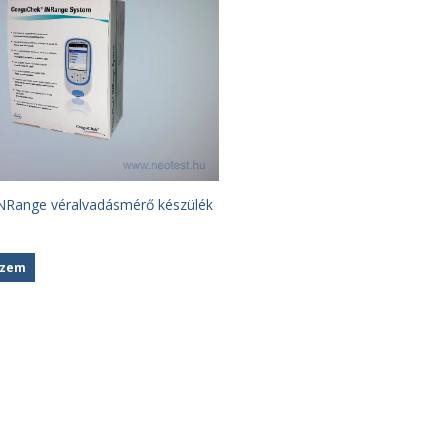
NRange véralvadásmérő készülék
szem