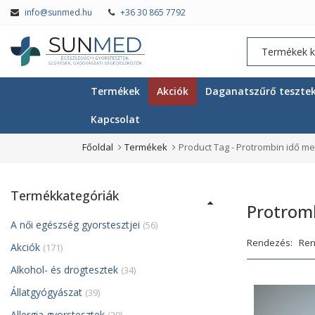
info@sunmed.hu
+36 30 865 7792
Termékek
Akciók
Daganatszűrő teszte
Kapcsolat
Főoldal
Termékek
Product Tag -
Protrombin idő m
Termékkategóriák
Protrom
A női egészség gyorstesztjei
(56)
Rendezés:
Akciók
(171)
Alkohol- és drogtesztek
(34)
Állatgyógyászat
(39)
Allergia gyorstesztek