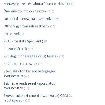
Mintavételezési és laboratóriumi eszközök
(32)
Önellenőrző, otthoni tesztek
(216)
Otthoni diagnosztikai eszközök
(109)
Otthoni gyógyászati eszközök
(25)
pH tesztek
(8)
PSA (Prosztata Spec. Ant.)
(8)
Pulzoximéterek
(12)
RSV (légúti óriássejtes vírus) tesztek
(19)
Streptococcus tesztek
(15)
Szexuális úton terjedő betegségek
gyorstesztjei
(40)
Szív- és érrendszerrel kapcsolatos
gyorstesztek
(46)
Szöveti cukorszintmérők (szenzorok) CGM és
fedőtapaszok
(20)