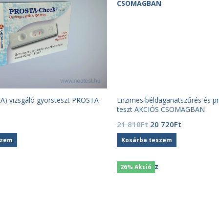
SA) vizsgáló gyorsteszt PROSTA-
Enzimes béldaganatszűrés és pr
teszt AKCIÓS CSOMAGBAN
Original
Current
21 810
Ft
20 720
Ft
price
price
szem
Kosárba teszem
was:
is:
21
20
810Ft.
720Ft.
26% Akció