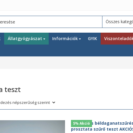
k
Állatgyógyászat
Információk
GYIK
Viszonteladó
a teszt
5% Akció