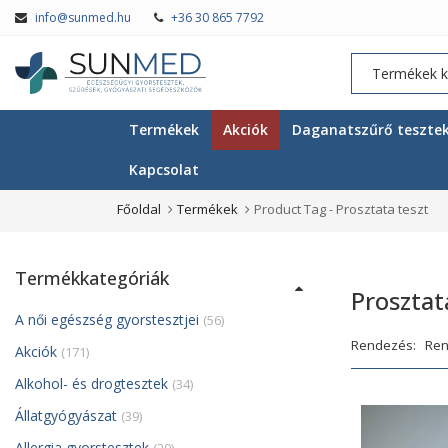
info@sunmed.hu
+36 30 865 7792
Termékek
Akciók
Daganatszűrő teszte
Kapcsolat
Főoldal
Termékek
Product Tag -
Prosztata teszt
Termékkategóriák
Prosztat
A női egészség gyorstesztjei
(56)
Rendezés:
Akciók
(171)
Alkohol- és drogtesztek
(34)
Állatgyógyászat
(39)
Allergia gyorstesztek