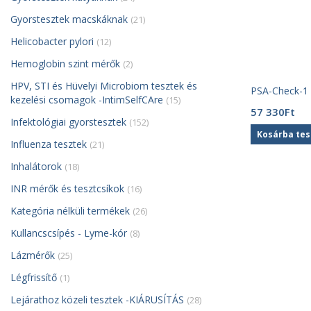
Gyorstesztek macskáknak
(21)
Helicobacter pylori
(12)
Hemoglobin szint mérők
(2)
HPV, STI és Hüvelyi Microbiom tesztek és
PSA-Check-1 
kezelési csomagok -IntimSelfCAre
(15)
57 330
Ft
Infektológiai gyorstesztek
(152)
Kosárba te
Influenza tesztek
(21)
Inhalátorok
(18)
INR mérők és tesztcsíkok
(16)
Kategória nélküli termékek
(26)
Kullancscsípés - Lyme-kór
(8)
Lázmérők
(25)
Légfrissítő
(1)
Lejárathoz közeli tesztek -KIÁRUSÍTÁS
(28)