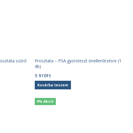
osztata szűrő
Prosztata – PSA gyorsteszt önellenőrzésre (1
db)
5 910
Ft
Kosárba teszem
9% Akció