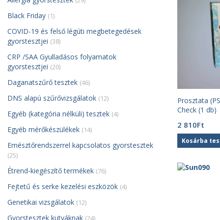
(29)
Black Friday
(1)
COVID-19 és felső légúti megbetegedések
gyorstesztjei
(38)
CRP /SAA Gyulladásos folyamatok
gyorstesztjei
(20)
Daganatszűrő tesztek
(46)
DNS alapú szűrővizsgálatok
(12)
Prosztata (P
Check (1 db)
Egyéb (kategória nélküli) tesztek
(4)
2 810
Ft
Egyéb mérőkészülékek
(14)
Kosárba te
Emésztőrendszerrel kapcsolatos gyorstesztek
(25)
Étrend-kiegészítő termékek
(76)
Fejtetű és serke kezelési eszközök
(4)
Genetikai vizsgálatok
(12)
Gyorstesztek kutyáknak
(24)