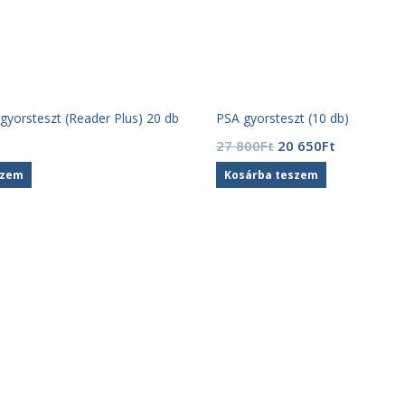
gyorsteszt (Reader Plus) 20 db
PSA gyorsteszt (10 db)
Original
Current
27 800
Ft
20 650
Ft
price
price
szem
Kosárba teszem
was:
is:
27
20
800Ft.
650Ft.