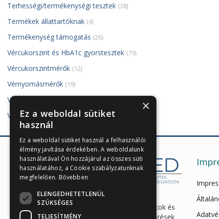
Terhességi/termékenységi tesztek
(38)
Termékek állattartóknak
(4)
Termékenység támogatás
(26)
Vércukorszint és HbA1c gyorstesztek
(79)
Vércukorszintmérők
(12)
Vérnyomásmérők
(19)
VivaDiag PoCT készülék és tesztjei
(8)
×
Ez a weboldal sütiket
Vizelettesztek
(121)
használ
Ez a weboldal sütiket használ a felhasználói
élmény javítása érdekében. A weboldalunk
használatával Ön hozzájárul az összes süti
Impr
használatához, a Cookie szabályzatunknak
megfelelően.
Bővebben
Impre
ELENGEDHETETLENÜL
Enzimes béldaganatszűrés,
Általán
SZÜKSÉGES
hasnyálmirigy funkciós vizsgálatok és
Adatvé
TELJESÍTMÉNY
egészségügyi gyorstesztek, szűrések