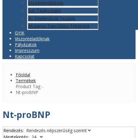
Magánrendelések
Süti Tájékoztató
Az Önellenörző Tesztek
Általános Szerződési Feltételek
GYIK
Viszonteladóknak
Pályázatok
Impresszum
Kapcsolat
Főoldal
Termékek
Product Tag -
Nt-proBNP
Nt-proBNP
Rendezés:
Megtekintés: