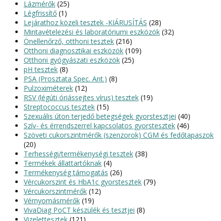
Lázmérők
(25)
Légfrissítő
(1)
Lejárathoz közeli tesztek -KIÁRUSÍTÁS
(28)
Mintavételezési és laboratóriumi eszközök
(32)
Önellenőrző, otthoni tesztek
(216)
Otthoni diagnosztikai eszközök
(109)
Otthoni gyógyászati eszközök
(25)
pH tesztek
(8)
PSA (Prosztata Spec. Ant.)
(8)
Pulzoximéterek
(12)
RSV (légúti óriássejtes vírus) tesztek
(19)
Streptococcus tesztek
(15)
Szexuális úton terjedő betegségek gyorstesztjei
(40)
Szív- és érrendszerrel kapcsolatos gyorstesztek
(46)
Szöveti cukorszintmérők (szenzorok) CGM és fedőtapaszok
(20)
Terhességi/termékenységi tesztek
(38)
Termékek állattartóknak
(4)
Termékenység támogatás
(26)
Vércukorszint és HbA1c gyorstesztek
(79)
Vércukorszintmérők
(12)
Vérnyomásmérők
(19)
VivaDiag PoCT készülék és tesztjei
(8)
Vizelettesztek
(121)