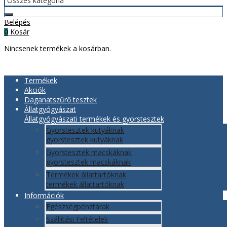
Belépés
Kosár
0
Nincsenek termékek a kosárban.
Termékek
Akciók
Daganatszűrő tesztek
Állatgyógyászat
Állatgyógyászati termékek és gyorstesztek
Gyorstesztek kutyáknak
gyorstesztek kutyáknak
Gyorstesztek macskáknak
gyorstesztek macskáknak
Termékek állattartóknak
termékek állattartóknak
Információk
Egészségpénztárak
Szállítási Feltételek