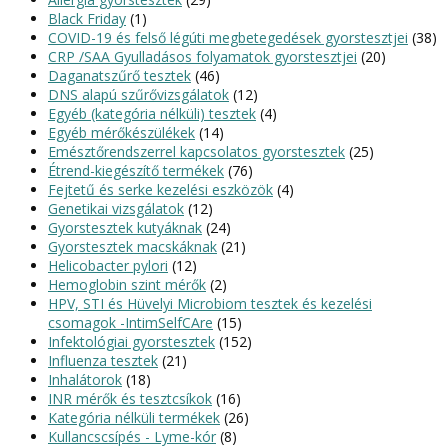
Black Friday
(1)
COVID-19 és felső légúti megbetegedések gyorstesztjei
(38)
CRP /SAA Gyulladásos folyamatok gyorstesztjei
(20)
Daganatszűrő tesztek
(46)
DNS alapú szűrővizsgálatok
(12)
Egyéb (kategória nélküli) tesztek
(4)
Egyéb mérőkészülékek
(14)
Emésztőrendszerrel kapcsolatos gyorstesztek
(25)
Étrend-kiegészítő termékek
(76)
Fejtetű és serke kezelési eszközök
(4)
Genetikai vizsgálatok
(12)
Gyorstesztek kutyáknak
(24)
Gyorstesztek macskáknak
(21)
Helicobacter pylori
(12)
Hemoglobin szint mérők
(2)
HPV, STI és Hüvelyi Microbiom tesztek és kezelési
csomagok -IntimSelfCAre
(15)
Infektológiai gyorstesztek
(152)
Influenza tesztek
(21)
Inhalátorok
(18)
INR mérők és tesztcsíkok
(16)
Kategória nélküli termékek
(26)
Kullancscsípés - Lyme-kór
(8)