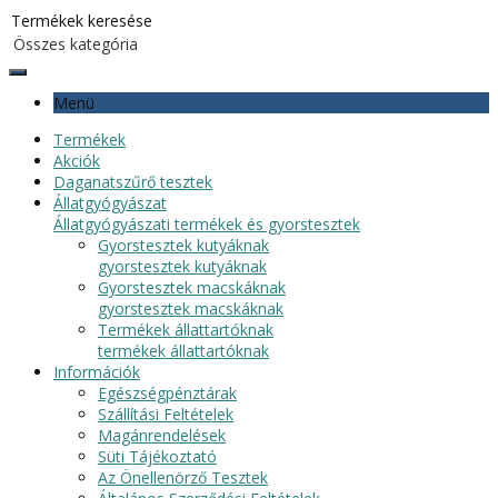
Menü
Termékek
Akciók
Daganatszűrő tesztek
Állatgyógyászat
Állatgyógyászati termékek és gyorstesztek
Gyorstesztek kutyáknak
gyorstesztek kutyáknak
Gyorstesztek macskáknak
gyorstesztek macskáknak
Termékek állattartóknak
termékek állattartóknak
Információk
Egészségpénztárak
Szállítási Feltételek
Magánrendelések
Süti Tájékoztató
Az Önellenörző Tesztek