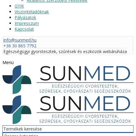
Általános Szerződési Feltételek
GYIK
Viszonteladóknak
Pályázatok
Impresszum
Kapcsolat
info@sunmed.hu
+36 30 865 7792
Egészségügyi gyorstesztek, szűrések és eszközök webáruháza
Menü