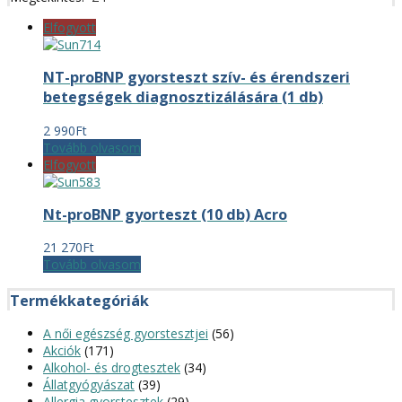
Elfogyott
NT-proBNP gyorsteszt szív- és érendszeri
betegségek diagnosztizálására (1 db)
2 990
Ft
Tovább olvasom
Elfogyott
Nt-proBNP gyorteszt (10 db) Acro
21 270
Ft
Tovább olvasom
Termékkategóriák
A női egészség gyorstesztjei
(56)
Akciók
(171)
Alkohol- és drogtesztek
(34)
Állatgyógyászat
(39)
Allergia gyorstesztek
(29)