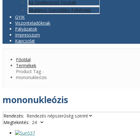
Az Önellenörző Tesztek
Általános Szerződési Feltételek
GYIK
Viszonteladóknak
Pályázatok
Impresszum
Kapcsolat
Főoldal
Termékek
Product Tag -
mononukleózis
mononukleózis
Rendezés:
Megtekintés: