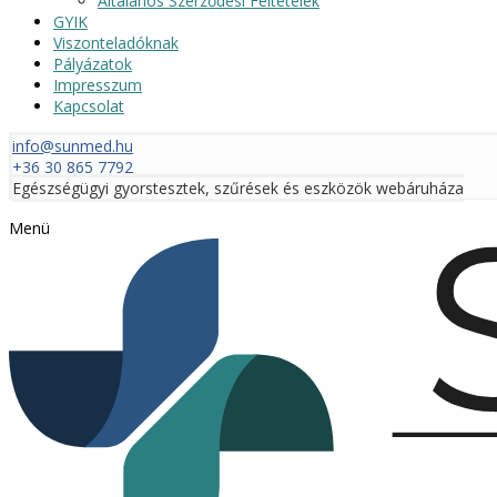
Általános Szerződési Feltételek
GYIK
Viszonteladóknak
Pályázatok
Impresszum
Kapcsolat
info@sunmed.hu
+36 30 865 7792
Egészségügyi gyorstesztek, szűrések és eszközök webáruháza
Menü