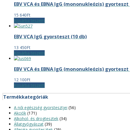
EBV VCA és EBNA IgG (mononukleózis) gyorteszt 
15 640
Ft
Kosárba teszem
EBV VCA IgG gyorsteszt (10 db)
13 450
Ft
Kosárba teszem
EBV VCA és EBNA IgG (mononukleózis) gyorteszt 
12 100
Ft
Kosárba teszem
Termékkategóriák
A női egészség gyorstesztjei
(56)
Akciók
(171)
Alkohol- és drogtesztek
(34)
Állatgyógyászat
(39)
Allergia gyorstesztek
(29)