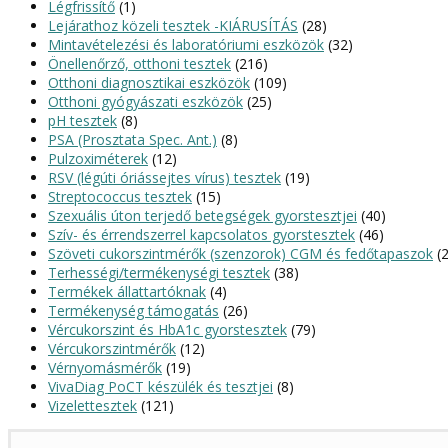
Légfrissítő
(1)
Lejárathoz közeli tesztek -KIÁRUSÍTÁS
(28)
Mintavételezési és laboratóriumi eszközök
(32)
Önellenőrző, otthoni tesztek
(216)
Otthoni diagnosztikai eszközök
(109)
Otthoni gyógyászati eszközök
(25)
pH tesztek
(8)
PSA (Prosztata Spec. Ant.)
(8)
Pulzoximéterek
(12)
RSV (légúti óriássejtes vírus) tesztek
(19)
Streptococcus tesztek
(15)
Szexuális úton terjedő betegségek gyorstesztjei
(40)
Szív- és érrendszerrel kapcsolatos gyorstesztek
(46)
Szöveti cukorszintmérők (szenzorok) CGM és fedőtapaszok
(
Terhességi/termékenységi tesztek
(38)
Termékek állattartóknak
(4)
Termékenység támogatás
(26)
Vércukorszint és HbA1c gyorstesztek
(79)
Vércukorszintmérők
(12)
Vérnyomásmérők
(19)
VivaDiag PoCT készülék és tesztjei
(8)
Vizelettesztek
(121)