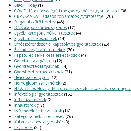
Black Friday
(1)
COVID-19 és felső légúti megbetegedések gyorstesztjei
(38)
CRP /SAA Gyulladásos folyamatok gyorstesztjei
(20)
Daganatszűrő tesztek
(46)
DNS alapú szűrővizsgálatok
(12)
Egyéb (kategória nélküli) tesztek
(4)
Egyéb mérőkészülékek
(14)
Emésztőrendszerrel kapcsolatos gyorstesztek
(25)
Étrend-kiegészítő termékek
(76)
Fejtetű és serke kezelési eszközök
(4)
Genetikai vizsgálatok
(12)
Gyorstesztek kutyáknak
(24)
Gyorstesztek macskáknak
(21)
Helicobacter pylori
(12)
Hemoglobin szint mérők
(2)
HPV, STI és Hüvelyi Microbiom tesztek és kezelési csomagok 
Infektológiai gyorstesztek
(152)
Influenza tesztek
(21)
Inhalátorok
(18)
INR mérők és tesztcsíkok
(16)
Kategória nélküli termékek
(26)
Kullancscsípés - Lyme-kór
(8)
Lázmérők
(25)