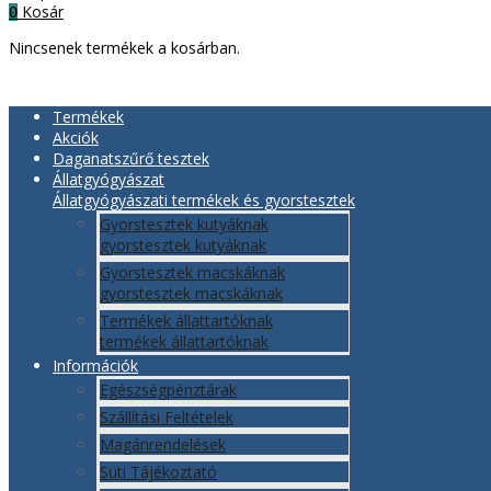
Kosár
0
Nincsenek termékek a kosárban.
Termékek
Akciók
Daganatszűrő tesztek
Állatgyógyászat
Állatgyógyászati termékek és gyorstesztek
Gyorstesztek kutyáknak
gyorstesztek kutyáknak
Gyorstesztek macskáknak
gyorstesztek macskáknak
Termékek állattartóknak
termékek állattartóknak
Információk
Egészségpénztárak
Szállítási Feltételek
Magánrendelések
Süti Tájékoztató