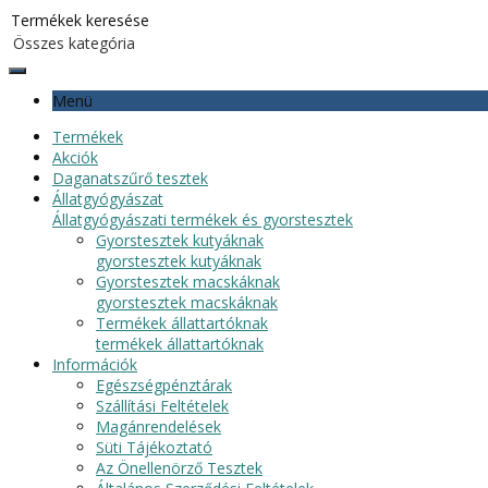
Menü
Termékek
Akciók
Daganatszűrő tesztek
Állatgyógyászat
Állatgyógyászati termékek és gyorstesztek
Gyorstesztek kutyáknak
gyorstesztek kutyáknak
Gyorstesztek macskáknak
gyorstesztek macskáknak
Termékek állattartóknak
termékek állattartóknak
Információk
Egészségpénztárak
Szállítási Feltételek
Magánrendelések
Süti Tájékoztató
Az Önellenörző Tesztek