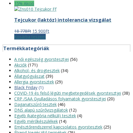
15% Akció
Tejcukor (laktóz) intolerancia vizsgálat
Original
Current
18 778
Ft
15 900
Ft
price
price
Kosárba teszem
was:
is:
18
15
Termékkategóriák
778Ft.
900Ft.
A női egészség gyorstesztjei
(56)
Akciók
(171)
Alkohol- és drogtesztek
(34)
Állatgyógyászat
(39)
Allergia gyorstesztek
(29)
Black Friday
(1)
COVID-19 és felső légúti megbetegedések gyorstesztjei
(38)
CRP /SAA Gyulladásos folyamatok gyorstesztjei
(20)
Daganatszűrő tesztek
(46)
DNS alapú szűrővizsgálatok
(12)
Egyéb (kategória nélküli) tesztek
(4)
Egyéb mérőkészülékek
(14)
Emésztőrendszerrel kapcsolatos gyorstesztek
(25)
Étrend-kiegészítő termékek
(76)