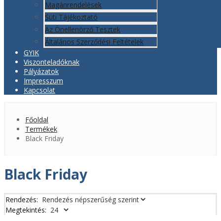
Magánrendelések
Süti Tájékoztató
Az Önellenörző Tesztek
Általános Szerződési Feltételek
GYIK
Viszonteladóknak
Pályázatok
Impresszum
Kapcsolat
Főoldal
Termékek
Black Friday
Black Friday
Rendezés:
Megtekintés: