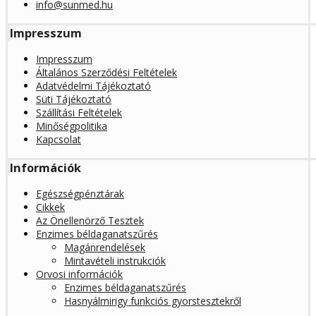
info@sunmed.hu
Impresszum
Impresszum
Általános Szerződési Feltételek
Adatvédelmi Tájékoztató
Süti Tájékoztató
Szállítási Feltételek
Minőségpolitika
Kapcsolat
Információk
Egészségpénztárak
Cikkek
Az Önellenörző Tesztek
Enzimes béldaganatszűrés
Magánrendelések
Mintavételi instrukciók
Orvosi információk
Enzimes béldaganatszűrés
Hasnyálmirigy funkciós gyorstesztekről