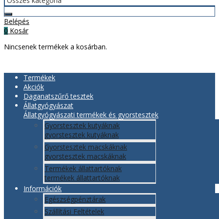
Belépés
Kosár
0
Nincsenek termékek a kosárban.
Termékek
Akciók
Daganatszűrő tesztek
Állatgyógyászat
Állatgyógyászati termékek és gyorstesztek
Gyorstesztek kutyáknak
gyorstesztek kutyáknak
Gyorstesztek macskáknak
gyorstesztek macskáknak
Termékek állattartóknak
termékek állattartóknak
Információk
Egészségpénztárak
Szállítási Feltételek