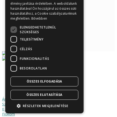
élmény javítása érdekében. A weboldalunk
használatával Ön hozzájárul az összes süti
használatához, a Cookie szabályzatunknak
megfelelően.
Bővebben
ELENGEDHETETLENÜL
SZÜKSÉGES
TELJESÍTMÉNY
CÉLZÁS
FUNKCIONALITÁS
BESOROLATLAN
Árukereső.hu
ÖSSZES ELFOGADÁSA
ÖSSZES ELUTASÍTÁSA
Áruház
Szűrők
RÉSZLETEK MEGJELENÍTÉSE
0
Kosár
Fiókom