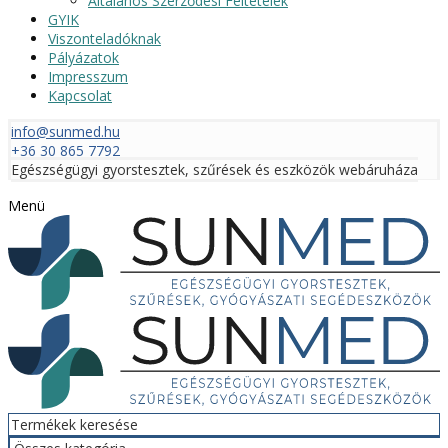
Általános Szerződési Feltételek
GYIK
Viszonteladóknak
Pályázatok
Impresszum
Kapcsolat
info@sunmed.hu
+36 30 865 7792
Egészségügyi gyorstesztek, szűrések és eszközök webáruháza
Menü