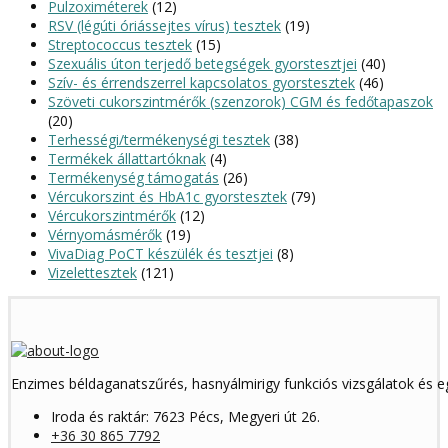
Pulzoximéterek
(12)
RSV (légúti óriássejtes vírus) tesztek
(19)
Streptococcus tesztek
(15)
Szexuális úton terjedő betegségek gyorstesztjei
(40)
Szív- és érrendszerrel kapcsolatos gyorstesztek
(46)
Szöveti cukorszintmérők (szenzorok) CGM és fedőtapaszok
(20)
Terhességi/termékenységi tesztek
(38)
Termékek állattartóknak
(4)
Termékenység támogatás
(26)
Vércukorszint és HbA1c gyorstesztek
(79)
Vércukorszintmérők
(12)
Vérnyomásmérők
(19)
VivaDiag PoCT készülék és tesztjei
(8)
Vizelettesztek
(121)
Enzimes béldaganatszűrés, hasnyálmirigy funkciós vizsgálatok és 
Iroda és raktár: 7623 Pécs, Megyeri út 26.
+36 30 865 7792