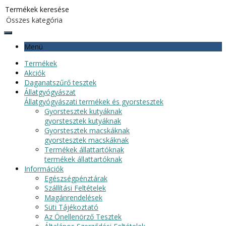
Menü
Termékek
Akciók
Daganatszűrő tesztek
Állatgyógyászat
Állatgyógyászati termékek és gyorstesztek
Gyorstesztek kutyáknak
gyorstesztek kutyáknak
Gyorstesztek macskáknak
gyorstesztek macskáknak
Termékek állattartóknak
termékek állattartóknak
Információk
Egészségpénztárak
Szállítási Feltételek
Magánrendelések
Süti Tájékoztató
Az Önellenörző Tesztek