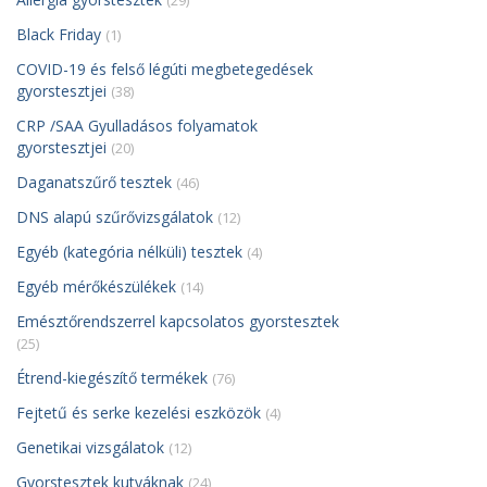
(29)
Black Friday
(1)
COVID-19 és felső légúti megbetegedések
gyorstesztjei
(38)
CRP /SAA Gyulladásos folyamatok
gyorstesztjei
(20)
Daganatszűrő tesztek
(46)
DNS alapú szűrővizsgálatok
(12)
Egyéb (kategória nélküli) tesztek
(4)
Egyéb mérőkészülékek
(14)
Emésztőrendszerrel kapcsolatos gyorstesztek
(25)
Étrend-kiegészítő termékek
(76)
Fejtetű és serke kezelési eszközök
(4)
Genetikai vizsgálatok
(12)
Gyorstesztek kutyáknak
(24)