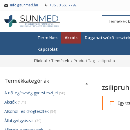
info@sunmed.hu
+36 30 865 7792
Termékek
Akciók
Daganatszűrő teszte
Kapcsolat
Főoldal
Termékek
Product Tag -
zsilipruha
Termékkategóriák
zsilipru
A női egészség gyorstesztjei
(56)
Akciók
(171)
Egy te
Alkohol- és drogtesztek
(34)
Állatgyógyászat
(39)
Allergia gyorstesztek