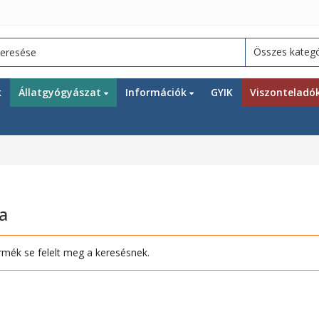
k
Állatgyógyászat
Információk
GYIK
Viszonteladó
ha
rmék se felelt meg a keresésnek.