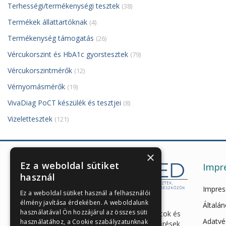
Terhességi/termékenységi tesztek
(38)
Termékek állattartóknak
(4)
Termékenység támogatás
(26)
Vércukorszint és HbA1c gyorstesztek
(79)
Vércukorszintmérők
(12)
Vérnyomásmérők
(19)
VivaDiag PoCT készülék és tesztjei
(8)
Vizelettesztek
(121)
×
Ez a weboldal sütiket
Impr
használ
Impre
Ez a weboldal sütiket használ a felhasználói
élmény javítása érdekében. A weboldalunk
Enzimes béldaganatszűrés,
Általán
használatával Ön hozzájárul az összes süti
hasnyálmirigy funkciós vizsgálatok és
Adatvé
használatához, a Cookie szabályzatunknak
egészségügyi gyorstesztek, szűrések