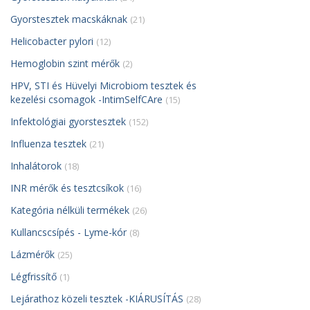
Gyorstesztek macskáknak
(21)
Helicobacter pylori
(12)
Hemoglobin szint mérők
(2)
HPV, STI és Hüvelyi Microbiom tesztek és
kezelési csomagok -IntimSelfCAre
(15)
Infektológiai gyorstesztek
(152)
Influenza tesztek
(21)
Inhalátorok
(18)
INR mérők és tesztcsíkok
(16)
Kategória nélküli termékek
(26)
Kullancscsípés - Lyme-kór
(8)
Lázmérők
(25)
Légfrissítő
(1)
Lejárathoz közeli tesztek -KIÁRUSÍTÁS
(28)