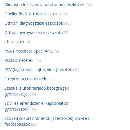
Mintavételezési és laboratóriumi eszközök
(32)
Önellenőrző, otthoni tesztek
(216)
Otthoni diagnosztikai eszközök
(109)
Otthoni gyógyászati eszközök
(25)
pH tesztek
(8)
PSA (Prosztata Spec. Ant.)
(8)
Pulzoximéterek
(12)
RSV (légúti óriássejtes vírus) tesztek
(19)
Streptococcus tesztek
(15)
Szexuális úton terjedő betegségek
gyorstesztjei
(40)
Szív- és érrendszerrel kapcsolatos
gyorstesztek
(46)
Szöveti cukorszintmérők (szenzorok) CGM és
fedőtapaszok
(20)