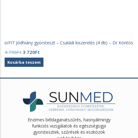
ioFIT Jódhiány gyorsteszt – Családi kiszerelés (4 db) – Dr Köntös
Original
Current
4 790
Ft
3 720
Ft
price
price
Kosárba teszem
was:
is:
4
3
790Ft.
720Ft.
Enzimes béldaganatszűrés, hasnyálmirigy
funkciós vizsgálatok és egészségügyi
gyorstesztek, szűrések és eszközök