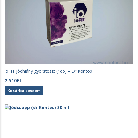
ioFIT Jódhiány gyorsteszt (1db) – Dr Köntös
2 510
Ft
Kosárba teszem