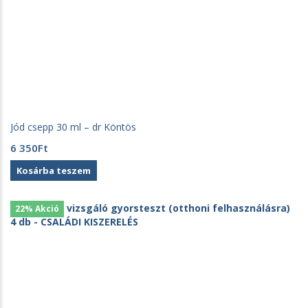
Jód csepp 30 ml – dr Köntös
6 350
Ft
Kosárba teszem
22% Akció