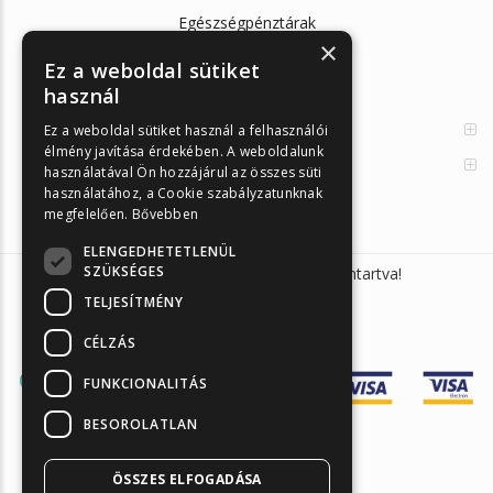
Egészségpénztárak
×
Cikkek
Ez a weboldal sütiket
használ
Az Önellenörző Tesztek
Enzimes béldaganatszűrés
Ez a weboldal sütiket használ a felhasználói
élmény javítása érdekében. A weboldalunk
Orvosi információk
használatával Ön hozzájárul az összes süti
használatához, a Cookie szabályzatunknak
megfelelően.
Bővebben
ELENGEDHETETLENÜL
SZÜKSÉGES
Sunmed Kft. 2026 © Minden jog fenntartva!
TELJESÍTMÉNY
CÉLZÁS
FUNKCIONALITÁS
BESOROLATLAN
ÖSSZES ELFOGADÁSA