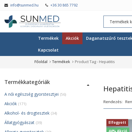
info@sunmed.hu
+36 30 865 7792
Termékek
Akciók
Daganatszűrő teszte
Kapcsolat
Főoldal
Termékek
Product Tag -
Hepatitis
Termékkategóriák
Hepatiti
A női egészség gyorstesztjei
(56)
Rendezés:
Akciók
(171)
Alkohol- és drogtesztek
(34)
Állatgyógyászat
(39)
Elfogyott
44% Akció
Allergia gyorstesztek