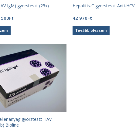
HAV IgM) gyorsteszt (25x)
Hepatitis-C gyorsteszt Anti-HCV 
iginal
Current
 500
Ft
42 970
Ft
ice
price
s:
is:
szem
Tovább olvasom
11
0Ft.
500Ft.
 ellenanyag gyorsteszt HAV
b) Bioline