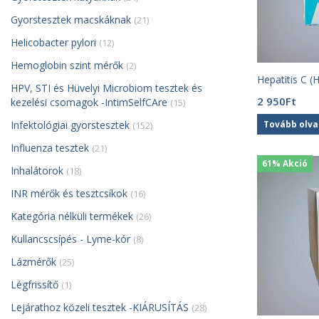
Gyorstesztek macskáknak
(21)
Helicobacter pylori
(12)
Hemoglobin szint mérők
(2)
Hepatitis C (
HPV, STI és Hüvelyi Microbiom tesztek és
2 950
Ft
kezelési csomagok -IntimSelfCAre
(15)
Tovább olv
Infektológiai gyorstesztek
(152)
Influenza tesztek
(21)
61% Akció
Inhalátorok
(18)
INR mérők és tesztcsíkok
(16)
Kategória nélküli termékek
(26)
Kullancscsípés - Lyme-kór
(8)
Lázmérők
(25)
Légfrissítő
(1)
Lejárathoz közeli tesztek -KIÁRUSÍTÁS
(28)