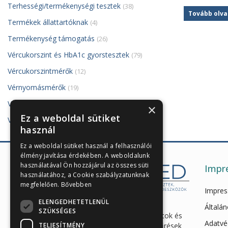
Terhességi/termékenységi tesztek
(38)
Tovább olv
Termékek állattartóknak
(4)
Termékenység támogatás
(26)
Vércukorszint és HbA1c gyorstesztek
(79)
Vércukorszintmérők
(12)
Vérnyomásmérők
(19)
VivaDiag PoCT készülék és tesztjei
(8)
×
Ez a weboldal sütiket
Vizelettesztek
(121)
használ
Ez a weboldal sütiket használ a felhasználói
élmény javítása érdekében. A weboldalunk
használatával Ön hozzájárul az összes süti
Impr
használatához, a Cookie szabályzatunknak
megfelelően.
Bővebben
Impre
ELENGEDHETETLENÜL
Enzimes béldaganatszűrés,
Általán
SZÜKSÉGES
hasnyálmirigy funkciós vizsgálatok és
Adatvé
TELJESÍTMÉNY
egészségügyi gyorstesztek, szűrések