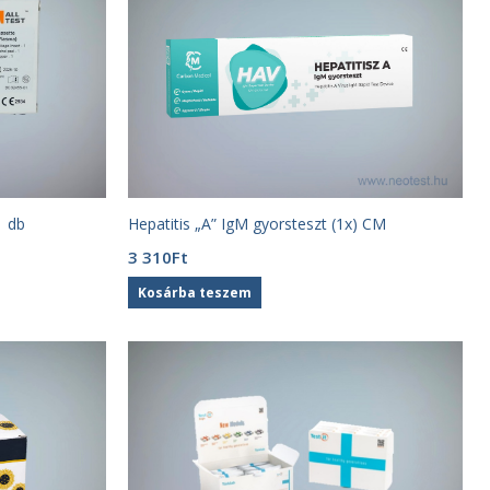
1 db
Hepatitis „A” IgM gyorsteszt (1x) CM
3 310
Ft
Kosárba teszem