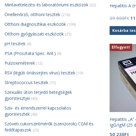
Mintavételezési és laboratóriumi eszközök
(32)
Hepatitis-A (
Önellenőrző, otthoni tesztek
(216)
Or
29 600
Ft
11
pr
Otthoni diagnosztikai eszközök
(109)
wa
Kosárba te
Otthoni gyógyászati eszközök
(25)
29
60
pH tesztek
(8)
Elfogyott
PSA (Prosztata Spec. Ant.)
(8)
Pulzoximéterek
(12)
RSV (légúti óriássejtes vírus) tesztek
(19)
Streptococcus tesztek
(15)
Szexuális úton terjedő betegségek
gyorstesztjei
(40)
Szív- és érrendszerrel kapcsolatos
gyorstesztek
(46)
Hepatitis „A”
Szöveti cukorszintmérők (szenzorok) CGM és
IgG/IgM (25 d
fedőtapaszok
(20)
50 230
Ft