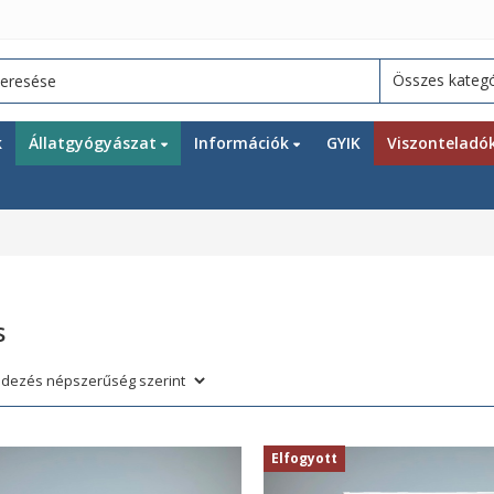
k
Állatgyógyászat
Információk
GYIK
Viszonteladó
s
Elfogyott