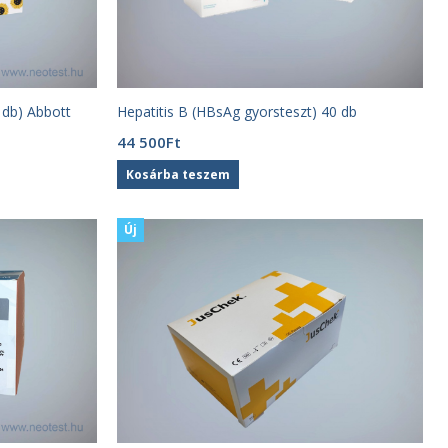
 db) Abbott
Hepatitis B (HBsAg gyorsteszt) 40 db
44 500
Ft
Kosárba teszem
Új