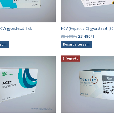
HCV) gyorsteszt 1 db
HCV (Hepatitis-C) gyorsteszt (30
Original
Current
33 500
Ft
23 480
Ft
price
price
asom
Kosárba teszem
was:
is:
33
23
500Ft.
480Ft.
Elfogyott