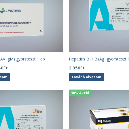
HAV IgM) gyorsteszt 1 db
Hepatitis B (HBsAg) gyorsteszt 
inal
Current
50
Ft
2 950
Ft
e
price
asom
Tovább olvasom
:
is:
1
Ft.
650Ft.
30% Akció