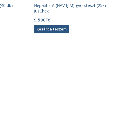
(40 db)
Hepatitis-A (HAV IgM) gyorsteszt (25x) –
JusChek
9 590
Ft
Kosárba teszem