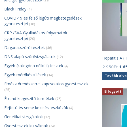
(29)
Black Friday
(1)
COVID-19 és felső légúti megbetegedések
gyorstesztjei
(38)
CRP /SAA Gyulladásos folyamatok
gyorstesztjei
(20)
Daganatszűrő tesztek
(46)
DNS alapú szűrővizsgálatok
(12)
Hepatitis A (
Egyéb (kategória nélküli) tesztek
(4)
Orig
2 950
Ft
1 6
pric
Egyéb mérőkészülékek
(14)
Tovább olv
was
Emésztőrendszerrel kapcsolatos gyorstesztek
2
(25)
950
Elfogyott
Étrend-kiegészítő termékek
(76)
Fejtetű és serke kezelési eszközök
(4)
Genetikai vizsgálatok
(12)
Gyorstesztek kutyáknak
(24)