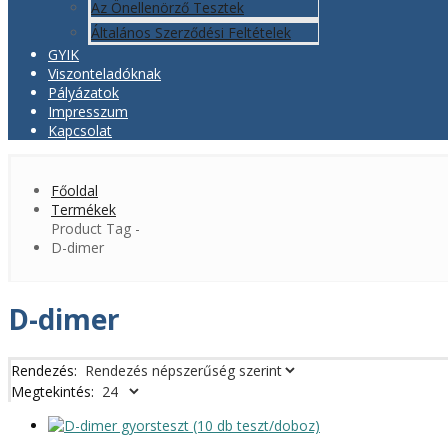
Az Önellenörző Tesztek
Általános Szerződési Feltételek
GYIK
Viszonteladóknak
Pályázatok
Impresszum
Kapcsolat
Főoldal
Termékek
Product Tag -
D-dimer
D-dimer
Rendezés:
Megtekintés: