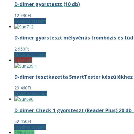
D-dimer gyorsteszt (10 db)
12 930
Ft
Kosárba teszem
D-dimer gyorsteszt mélyvénás trombózis és tüd
2 950
Ft
Kosárba teszem
Elfogyott
D-dimer tesztkazetta SmartTester készülékhez 
29 460
Ft
Tovább olvasom
D-dimer-Check-1 gyorsteszt (Reader Plus) 20 db
52 450
Ft
Kosárba teszem
23% Akció