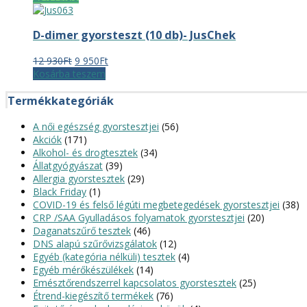
D-dimer gyorsteszt (10 db)- JusChek
Original
Current
12 930
Ft
9 950
Ft
price
price
Kosárba teszem
was:
is:
12
9
Termékkategóriák
930Ft.
950Ft.
A női egészség gyorstesztjei
(56)
Akciók
(171)
Alkohol- és drogtesztek
(34)
Állatgyógyászat
(39)
Allergia gyorstesztek
(29)
Black Friday
(1)
COVID-19 és felső légúti megbetegedések gyorstesztjei
(38)
CRP /SAA Gyulladásos folyamatok gyorstesztjei
(20)
Daganatszűrő tesztek
(46)
DNS alapú szűrővizsgálatok
(12)
Egyéb (kategória nélküli) tesztek
(4)
Egyéb mérőkészülékek
(14)
Emésztőrendszerrel kapcsolatos gyorstesztek
(25)
Étrend-kiegészítő termékek
(76)