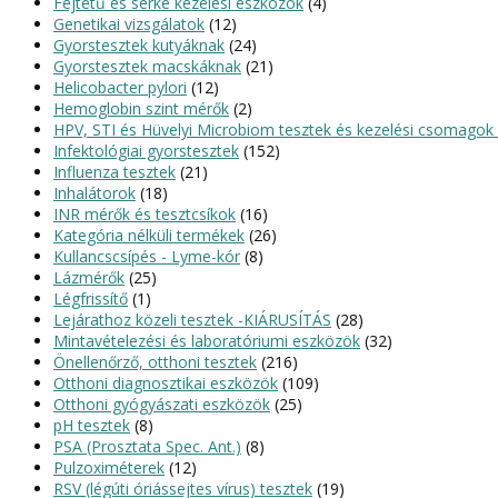
Fejtetű és serke kezelési eszközök
(4)
Genetikai vizsgálatok
(12)
Gyorstesztek kutyáknak
(24)
Gyorstesztek macskáknak
(21)
Helicobacter pylori
(12)
Hemoglobin szint mérők
(2)
HPV, STI és Hüvelyi Microbiom tesztek és kezelési csomagok 
Infektológiai gyorstesztek
(152)
Influenza tesztek
(21)
Inhalátorok
(18)
INR mérők és tesztcsíkok
(16)
Kategória nélküli termékek
(26)
Kullancscsípés - Lyme-kór
(8)
Lázmérők
(25)
Légfrissítő
(1)
Lejárathoz közeli tesztek -KIÁRUSÍTÁS
(28)
Mintavételezési és laboratóriumi eszközök
(32)
Önellenőrző, otthoni tesztek
(216)
Otthoni diagnosztikai eszközök
(109)
Otthoni gyógyászati eszközök
(25)
pH tesztek
(8)
PSA (Prosztata Spec. Ant.)
(8)
Pulzoximéterek
(12)
RSV (légúti óriássejtes vírus) tesztek
(19)