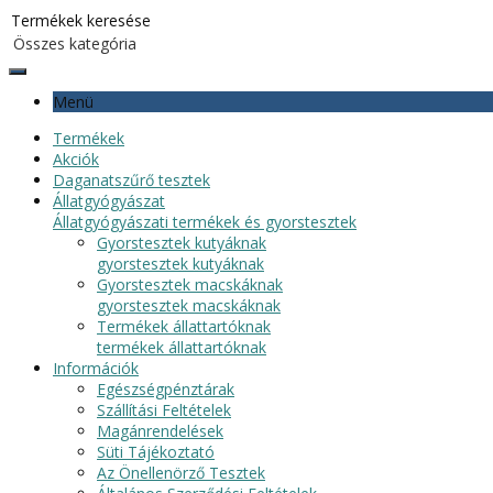
Menü
Termékek
Akciók
Daganatszűrő tesztek
Állatgyógyászat
Állatgyógyászati termékek és gyorstesztek
Gyorstesztek kutyáknak
gyorstesztek kutyáknak
Gyorstesztek macskáknak
gyorstesztek macskáknak
Termékek állattartóknak
termékek állattartóknak
Információk
Egészségpénztárak
Szállítási Feltételek
Magánrendelések
Süti Tájékoztató
Az Önellenörző Tesztek