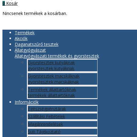
Kosár
0
Nincsenek termékek a kosárban.
Termékek
Akciók
Daganatszűrő tesztek
Állatgyógyászat
Állatgyógyászati termékek és gyorstesztek
Gyorstesztek kutyáknak
gyorstesztek kutyáknak
Gyorstesztek macskáknak
gyorstesztek macskáknak
Termékek állattartóknak
termékek állattartóknak
Információk
Egészségpénztárak
Szállítási Feltételek
Magánrendelések
Süti Tájékoztató