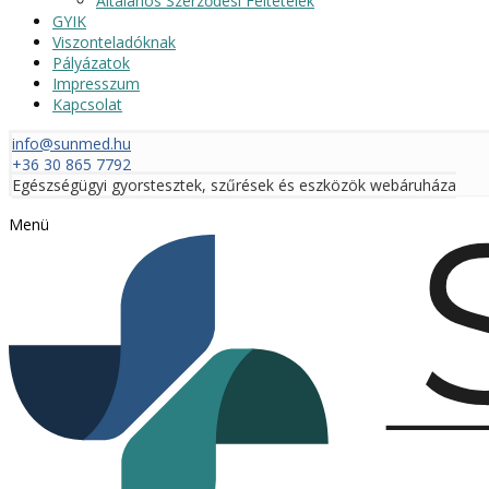
Általános Szerződési Feltételek
GYIK
Viszonteladóknak
Pályázatok
Impresszum
Kapcsolat
info@sunmed.hu
+36 30 865 7792
Egészségügyi gyorstesztek, szűrések és eszközök webáruháza
Menü