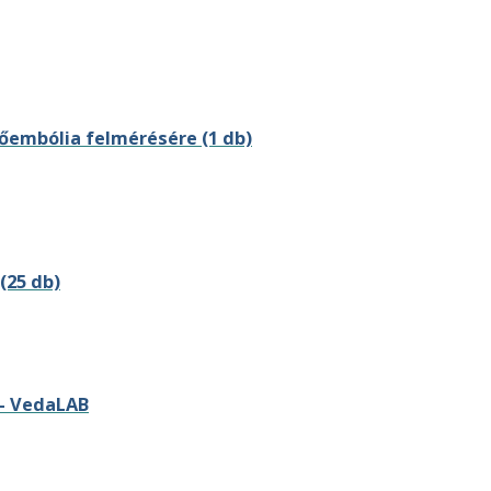
őembólia felmérésére (1 db)
(25 db)
 – VedaLAB