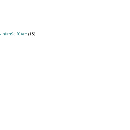
-IntimSelfCAre
(15)