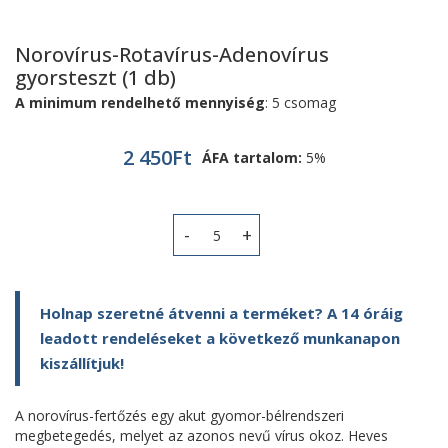
Norovírus-Rotavírus-Adenovírus
gyorsteszt (1 db)
A minimum rendelhető mennyiség
: 5 csomag
2 450
Ft
ÁFA tartalom:
5%
Norovírus-Rotavírus-Adenovírus gyor
Holnap szeretné átvenni a terméket? A 14 óráig
leadott rendeléseket a következő munkanapon
kiszállítjuk!
A norovírus-fertőzés egy akut gyomor-bélrendszeri
megbetegedés, melyet az azonos nevű vírus okoz. Heves