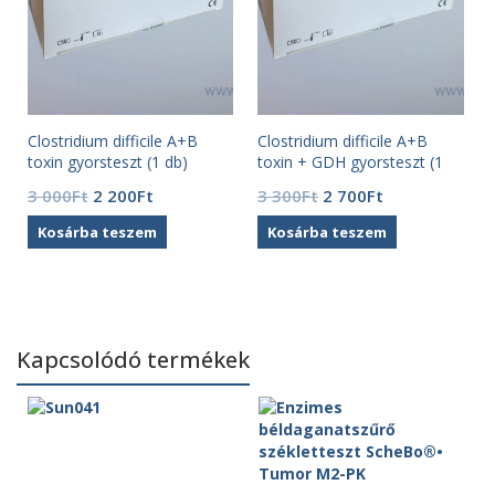
Clostridium difficile A+B
Clostridium difficile A+B
toxin gyorsteszt (1 db)
toxin + GDH gyorsteszt (1
db)
Original
Current
Original
Current
3 000
Ft
2 200
Ft
3 300
Ft
2 700
Ft
price
price
price
price
Kosárba teszem
Kosárba teszem
was:
is:
was:
is:
3
2
3
2
000Ft.
200Ft.
300Ft.
700Ft.
Kapcsolódó termékek