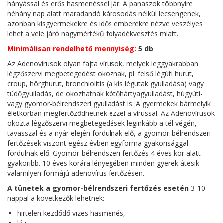
hányással és erős hasmenéssel jár. A panaszok többnyire
néhány nap alatt maradandó károsodás nélkül lecsengenek,
azonban kisgyermekekre és idős emberekre nézve veszélyes
lehet a vele járó nagymértékű folyadékvesztés miatt.
Minimálisan rendelhető mennyiség:
5 db
Az Adenovírusok olyan fajta vírusok, melyek leggyakrabban
légzőszervi megbetegedést okoznak, pl. felső légúti hurut,
croup, hörghurut, bronchiolitis (a kis légutak gyulladása) vagy
tüdőgyulladás, de okozhatnak kötőhártyagyulladást, húgyúti-
vagy gyomor-bélrendszeri gyulladást is. A gyermekek bármelyik
életkorban megfertőződhetnek ezzel a vírussal. Az Adenovírusok
okozta légzőszervi megbetegedések leginkább a tél végén,
tavasszal és a nyár elején fordulnak elő, a gyomor-bélrendszeri
fertőzések viszont egész évben egyforma gyakorisággal
fordulnak elő. Gyomor-bélrendszeri fertőzés 4 éves kor alatt
gyakoribb. 10 éves korára lényegében minden gyerek átesik
valamilyen formájú adenovírus fertőzésen.
A tünetek a
gyomor-bélrendszeri fertőzés esetén
3-10
nappal a következők lehetnek:
hirtelen kezdődő vizes hasmenés,
láz