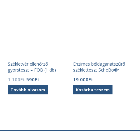
Székletvér ellenőrző
Enzimes béldaganatszűrő
gyorsteszt – FOB (1 db)
székletteszt ScheBo®•
Tumor M2-PK
t
Original
Current
1 100
Ft
590
Ft
19 000
Ft
price
price
Tovább olvasom
Kosárba teszem
was:
is:
1
590Ft.
100Ft.