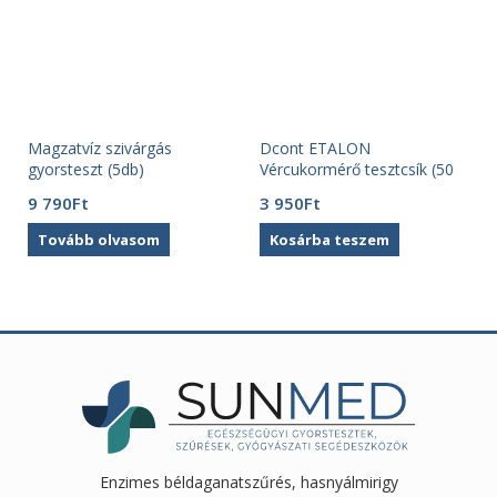
Magzatvíz szivárgás
Dcont ETALON
gyorsteszt (5db)
Vércukormérő tesztcsík (50
db)
9 790
Ft
3 950
Ft
Tovább olvasom
Kosárba teszem
Enzimes béldaganatszűrés, hasnyálmirigy