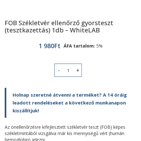
FOB Székletvér ellenőrző gyorsteszt
(tesztkazettás) 1db – WhiteLAB
1 980
Ft
ÁFA tartalom:
5%
FOB Székletvér ellenőrző gyorsteszt
Holnap szeretné átvenni a terméket? A 14 óráig
leadott rendeléseket a következő munkanapon
kiszállítjuk!
Az önellenőrzésre kifejlesztett székletvér teszt (FOB) képes
székletmintából vizsgálva már kis mennyiségű vért (humán
hemoglobin) jelezni.