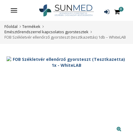
0
Menü
Főoldal
Termékek
Emésztőrendszerrel kapcsolatos gyorstesztek
FOB Székletvér ellenőrző gyorsteszt (tesztkazettás) 1db – WhiteLAB