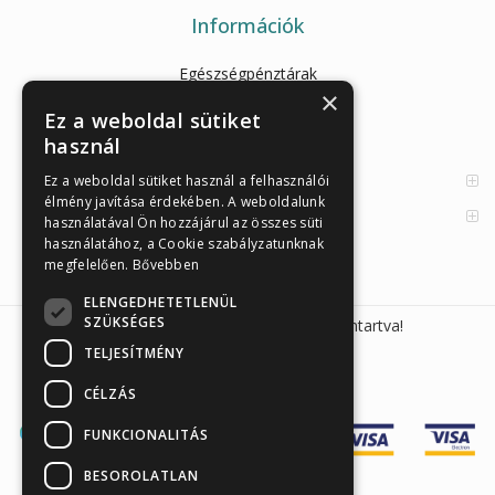
Információk
Egészségpénztárak
×
Cikkek
Ez a weboldal sütiket
használ
Az Önellenörző Tesztek
Enzimes béldaganatszűrés
Ez a weboldal sütiket használ a felhasználói
élmény javítása érdekében. A weboldalunk
Orvosi információk
használatával Ön hozzájárul az összes süti
használatához, a Cookie szabályzatunknak
megfelelően.
Bővebben
ELENGEDHETETLENÜL
SZÜKSÉGES
Sunmed Kft. 2026 © Minden jog fenntartva!
TELJESÍTMÉNY
CÉLZÁS
FUNKCIONALITÁS
BESOROLATLAN