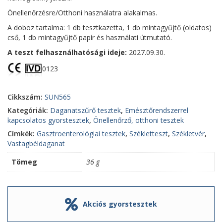
Önellenőrzésre/Otthoni használatra alakalmas.
A doboz tartalma: 1 db tesztkazetta, 1 db mintagyűjtő (oldatos)
cső, 1 db mintagyűjtő papír és használati útmutató.
A teszt felhasználhatósági ideje:
2027.09.30.
0123
Cikkszám:
SUN565
Kategóriák:
Daganatszűrő tesztek
,
Emésztőrendszerrel
kapcsolatos gyorstesztek
,
Önellenőrző, otthoni tesztek
Címkék:
Gasztroenterológiai tesztek
,
Székletteszt
,
Székletvér
,
Vastagbéldaganat
Tömeg
36 g
Akciós gyorstesztek