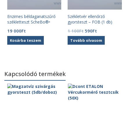
Enzimes béldaganatszűrő
Székletvér ellenőrző
K
székletteszt ScheBo®•
gyorsteszt – FOB (1 db)
Tumor M2-PK
Original
Current
19 000
Ft
1 100
Ft
590
Ft
price
price
Kosárba teszem
Tovább olvasom
was:
is:
1
590Ft.
100Ft.
Kapcsolódó termékek