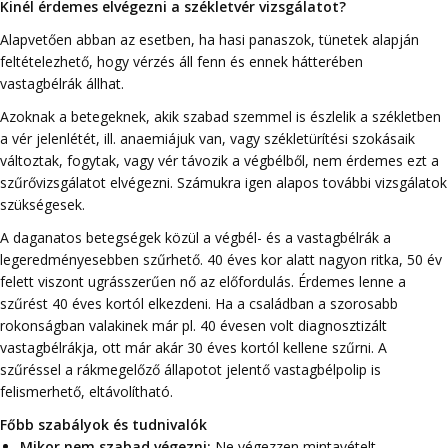
Kinél érdemes elvégezni a székletvér vizsgálatot?
Alapvetően abban az esetben, ha hasi panaszok, tünetek alapján
feltételezhető, hogy vérzés áll fenn és ennek hátterében
vastagbélrák állhat.
Azoknak a betegeknek, akik szabad szemmel is észlelik a székletben
a vér jelenlétét, ill. anaemiájuk van, vagy székletürítési szokásaik
változtak, fogytak, vagy vér távozik a végbélből, nem érdemes ezt a
szűrővizsgálatot elvégezni. Számukra igen alapos további vizsgálatok
szükségesek.
A daganatos betegségek közül a végbél- és a vastagbélrák a
legeredményesebben szűrhető. 40 éves kor alatt nagyon ritka, 50 év
felett viszont ugrásszerűen nő az előfordulás. Érdemes lenne a
szűrést 40 éves kortól elkezdeni. Ha a családban a szorosabb
rokonságban valakinek már pl. 40 évesen volt diagnosztizált
vastagbélrákja, ott már akár 30 éves kortól kellene szűrni. A
szűréssel a rákmegelőző állapotot jelentő vastagbélpolip is
felismerhető, eltávolítható.
Főbb szabályok és tudnivalók
Mikor nem szabad végezni:
Ne végezzen mintavételt