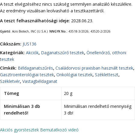
A teszt elvégzéséhez nincs szükség semmilyen analizáló készülékre.
Az eredmény vizuálisan leolvasható a tesztkazettáról.
A teszt felhasználhatósági ideje:
2028.06.23.
Gyártó:
Acro Biotech, INC (U.S.A.)
NNGYK No.:
43518-3/2026; 43520-2/2026
Cikkszám:
JUS136
Kategóriák:
Akciók
,
Daganatszűrő tesztek
,
Önellenőrző, otthoni
tesztek
Címkék:
Béldaganatszűrés
,
Családorvosi praxisban használt tesztek
,
Gasztroenterológiai tesztek
,
Onkológiai tesztek
,
Székletteszt
,
Székletvér
,
Vastagbéldaganat
Tömeg
20 g
Minimálisan 3 db
Minimálisan rendelhető mennyiség
rendelhető!
3 db!
Akciós gyorstesztek
Bemutatkozó videó