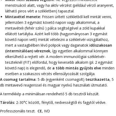
menstruáció alatt, vagy ha aktív vérzést (például vérző aranyeret,
látható piros vért a székletben) tapasztal.
Mintavétel menete:
Frissen ürített székletből kell mintát venni,
jellemzően 3 egymást követő napon vagy alkalommal, a
mintavételi (fehér színű ) pálca segítségével a zöld kupakkal
ellátott tartályba.
Azért kell több (hagyományosan 3 egymást
követő napon vett) mintát vételezni a székletvér-
vizsgálathoz,
mert a vastagbélben lévő polipok vagy daganatok
időszakosan
(intermitálóan) véreznek
, így egyetlen alkalommal könnyen
elkerülhető a rejtett vér. A modern immunológiai székletvér-
teszteknél (FIT) előfordul, hogy kevesebb alkalom (pl. 2 egymást
követő nap) is elegendő, de
a több mintás gyűjtés elve
minden
esetben a szakaszos vérzés ellensúlyozását szolgálja.
A csomag tartalma:
5 db (egyenként csomagolt)
tesztkazetta
, 5
db
mintavevő
reagenssel és magyar nyelvű használati útmutató.
A termékkép a minimálisan rendelhető 5 db tesztről készült.
Tárolás:
2-30°C között, fénytől, nedvességtől és fagytól védve.
Professzionális teszt.
CE
, IVD