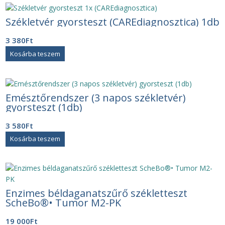
Székletvér gyorsteszt (CAREdiagnosztica) 1db
3 380
Ft
Kosárba teszem
Emésztőrendszer (3 napos székletvér)
gyorsteszt (1db)
3 580
Ft
Kosárba teszem
Enzimes béldaganatszűrő székletteszt
ScheBo®• Tumor M2-PK
19 000
Ft