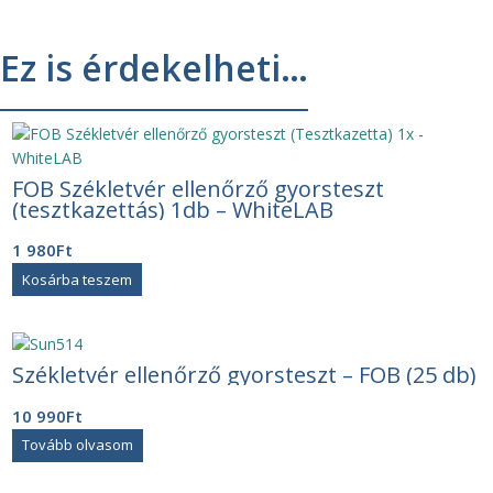
Ez is érdekelheti…
FOB Székletvér ellenőrző gyorsteszt
(tesztkazettás) 1db – WhiteLAB
1 980
Ft
Kosárba teszem
Székletvér ellenőrző gyorsteszt – FOB (25 db)
10 990
Ft
Tovább olvasom