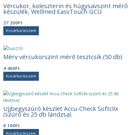
Vércukor, koleszterin és húgysavszint mérő
készülék, Wellmed EasyTouch GCU
27 200
Ft
Kosárba teszem
Méry vércukorszint mérő tesztcsík (50 db)
4 460
Ft
Kosárba teszem
Ujjbegyszúró készlet Accu-Check Softclix
(szúró és 25 db lándzsa)
6 100
Ft
Kosárba teszem