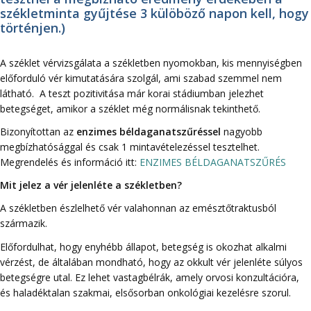
székletminta gyűjtése 3 külöböző napon kell, hogy
történjen.)
A széklet vérvizsgálata a székletben nyomokban, kis mennyiségben
előforduló vér kimutatására szolgál, ami szabad szemmel nem
látható. A teszt pozitivitása már korai stádiumban jelezhet
betegséget, amikor a széklet még normálisnak tekinthető.
Bizonyítottan az
enzimes béldaganatszűréssel
nagyobb
megbízhatósággal és csak 1 mintavételezéssel tesztelhet.
Megrendelés és információ itt:
ENZIMES BÉLDAGANATSZŰRÉS
Mit jelez a vér jelenléte a székletben?
A székletben észlelhető vér valahonnan az emésztőtraktusból
származik.
Előfordulhat, hogy enyhébb állapot, betegség is okozhat alkalmi
vérzést, de általában mondható, hogy az okkult vér jelenléte súlyos
betegségre utal. Ez lehet vastagbélrák, amely orvosi konzultációra,
és haladéktalan szakmai, elsősorban onkológiai kezelésre szorul.