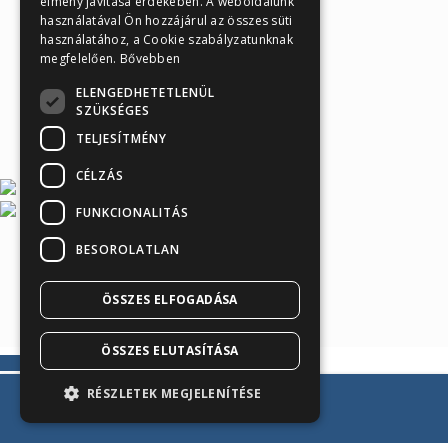
élmény javítása érdekében. A weboldalunk
használatával Ön hozzájárul az összes süti
használatához, a Cookie szabályzatunknak
megfelelően.
Bővebben
ELENGEDHETETLENÜL
SZÜKSÉGES
TELJESÍTMÉNY
CÉLZÁS
FUNKCIONALITÁS
BESOROLATLAN
Árukereső.hu
ÖSSZES ELFOGADÁSA
ÖSSZES ELUTASÍTÁSA
RÉSZLETEK MEGJELENÍTÉSE
Kosárba teszem