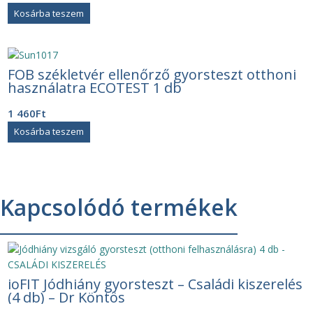
Kosárba teszem
FOB székletvér ellenőrző gyorsteszt otthoni
használatra ECOTEST 1 db
1 460
Ft
Kosárba teszem
Kapcsolódó termékek
ioFIT Jódhiány gyorsteszt – Családi kiszerelés
(4 db) – Dr Köntös