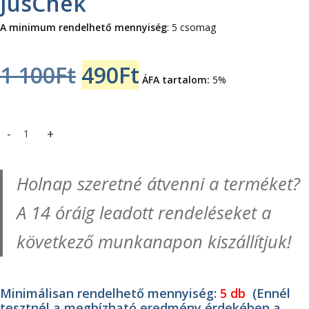
JusChek
A minimum rendelhető mennyiség
: 5 csomag
Original
Current
1 100
Ft
490
Ft
ÁFA tartalom:
5%
price
price
was:
is:
Székletvér ellenőrző gyorsteszt - FOB (1 db)- JusChek mennyiség
1
490Ft.
Holnap szeretné átvenni a terméket?
100Ft.
A 14 óráig leadott rendeléseket a
következő munkanapon kiszállítjuk!
Minimálisan rendelhető mennyiség:
5 db
(Ennél
tesztnél a megbízható eredmény érdekében a