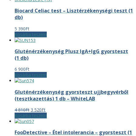
Biocard Celiac test – Lisztérzékenységi teszt (1
db)
5 390
Ft
Kosárba teszem
Gluténérzékenység Plusz IgA+IgG gyorsteszt
(1 db)
6 900
Ft
Kosárba teszem
Gluténérzékenység gyorsteszt ujjbegyvérből
(tesztkazettás) 1 db – WhiteLAB
Original
Current
4 810
Ft
3 520
Ft
price
price
Kosárba teszem
was:
is:
4
3
FooDetective – Étel intolerancia – gyorsteszt (1
810Ft.
520Ft.