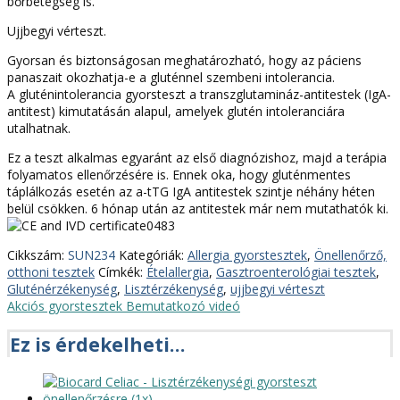
bőrbetegség is.
Ujjbegyi vérteszt.
Gyorsan és biztonságosan meghatározható, hogy az páciens
panaszait okozhatja-e a gluténnel szembeni intolerancia.
A gluténintolerancia gyorsteszt a transzglutamináz-antitestek (IgA-
antitest) kimutatásán alapul, amelyek glutén intoleranciára
utalhatnak.
Ez a teszt alkalmas egyaránt az első diagnózishoz, majd a terápia
folyamatos ellenőrzésére is. Ennek oka, hogy gluténmentes
táplálkozás esetén az a-tTG IgA antitestek szintje néhány héten
belül csökken. 6 hónap után az antitestek már nem mutathatók ki.
0483
Cikkszám:
SUN234
Kategóriák:
Allergia gyorstesztek
,
Önellenőrző,
otthoni tesztek
Címkék:
Ételallergia
,
Gasztroenterológiai tesztek
,
Gluténérzékenység
,
Lisztérzékenység
,
ujjbegyi vérteszt
Akciós gyorstesztek
Bemutatkozó videó
Ez is érdekelheti…