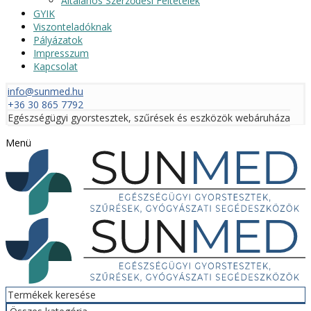
Általános Szerződési Feltételek
GYIK
Viszonteladóknak
Pályázatok
Impresszum
Kapcsolat
info@sunmed.hu
+36 30 865 7792
Egészségügyi gyorstesztek, szűrések és eszközök webáruháza
Menü