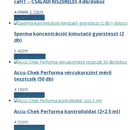
caFIT – CSALÁDI KISZERELÉS 4 db/doboz
Original
Current
4 790
Ft
3 720
Ft
price
price
Kosárba teszem
was:
is:
4
3
Sperma koncentrációt kimutató gyorsteszt (2
790Ft.
720Ft.
db)
5 420
Ft
Tovább olvasom
Accu-Chek Performa vércukorszint mérő
tesztcsík (50 db)
4 190
Ft
Kosárba teszem
Accu-Chek Performa kontrolloldat (2×2,5 ml)
4 550
Ft
Kosárba teszem