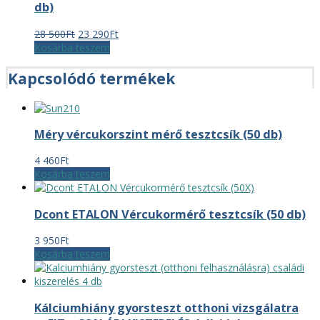
db)
Original
Current
28 500
Ft
23 290
Ft
price
price
Kosárba teszem
was:
is:
28
23
Kapcsolódó termékek
500Ft.
290Ft.
Méry vércukorszint mérő tesztcsík (50 db)
4 460
Ft
Kosárba teszem
Dcont ETALON Vércukormérő tesztcsík (50 db)
3 950
Ft
Kosárba teszem
Kálciumhiány gyorsteszt otthoni vizsgálatra