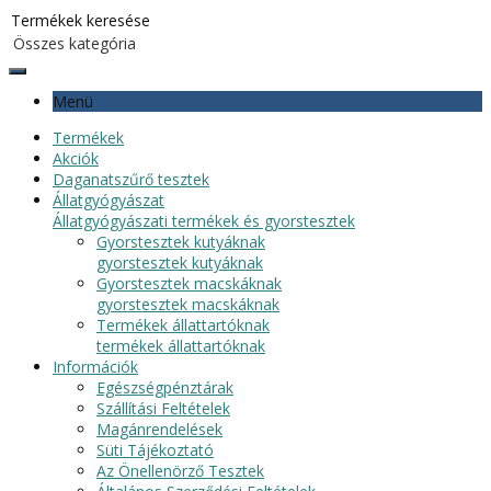
Menü
Termékek
Akciók
Daganatszűrő tesztek
Állatgyógyászat
Állatgyógyászati termékek és gyorstesztek
Gyorstesztek kutyáknak
gyorstesztek kutyáknak
Gyorstesztek macskáknak
gyorstesztek macskáknak
Termékek állattartóknak
termékek állattartóknak
Információk
Egészségpénztárak
Szállítási Feltételek
Magánrendelések
Süti Tájékoztató
Az Önellenörző Tesztek