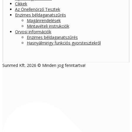
Cikkek
Az Önellenörző Tesztek
Enzimes béldaganatszűrés
Magánrendelések
Mintavételi instrukciók
Orvosi információk
Enzimes béldaganatszűrés
Hasnyálmirigy funkciós gyorstesztekről
Sunmed Kft. 2026 © Minden jog fenntartva!