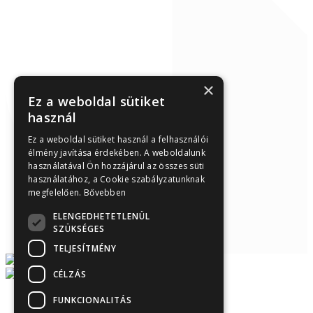
×
Ez a weboldal sütiket
használ
Ez a weboldal sütiket használ a felhasználói
élmény javítása érdekében. A weboldalunk
használatával Ön hozzájárul az összes süti
használatához, a Cookie szabályzatunknak
megfelelően.
Bővebben
ELENGEDHETETLENÜL
SZÜKSÉGES
TELJESÍTMÉNY
CÉLZÁS
FUNKCIONALITÁS