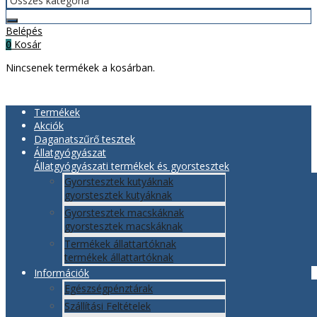
Belépés
Kosár
0
Nincsenek termékek a kosárban.
Termékek
Akciók
Daganatszűrő tesztek
Állatgyógyászat
Állatgyógyászati termékek és gyorstesztek
Gyorstesztek kutyáknak
gyorstesztek kutyáknak
Gyorstesztek macskáknak
gyorstesztek macskáknak
Termékek állattartóknak
termékek állattartóknak
Információk
Egészségpénztárak
Szállítási Feltételek