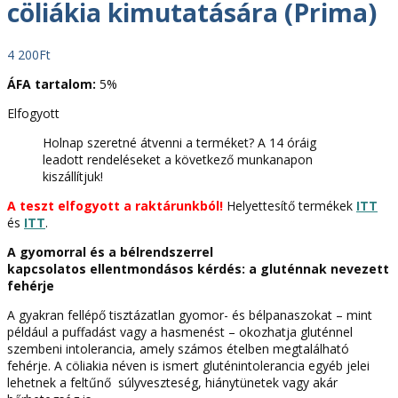
cöliákia kimutatására (Prima)
4 200
Ft
ÁFA tartalom:
5%
Elfogyott
Holnap szeretné átvenni a terméket? A 14 óráig
leadott rendeléseket a következő munkanapon
kiszállítjuk!
A teszt elfogyott a raktárunkból!
Helyettesítő termékek
ITT
és
ITT
.
A gyomorral és a bélrendszerrel
kapcsolatos ellentmondásos kérdés: a gluténnak nevezett
fehérje
A gyakran fellépő tisztázatlan gyomor- és bélpanaszokat – mint
például a puffadást vagy a hasmenést – okozhatja gluténnel
szembeni intolerancia, amely számos ételben megtalálható
fehérje. A cöliakia néven is ismert gluténintolerancia egyéb jelei
lehetnek a feltűnő súlyveszteség, hiánytünetek vagy akár