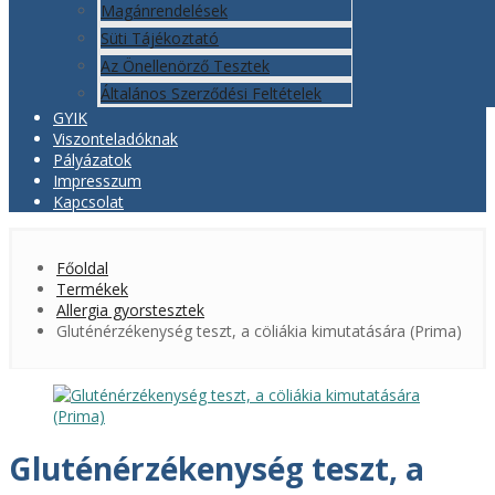
Magánrendelések
Süti Tájékoztató
Az Önellenörző Tesztek
Általános Szerződési Feltételek
GYIK
Viszonteladóknak
Pályázatok
Impresszum
Kapcsolat
Főoldal
Termékek
Allergia gyorstesztek
Gluténérzékenység teszt, a cöliákia kimutatására (Prima)
Gluténérzékenység teszt, a