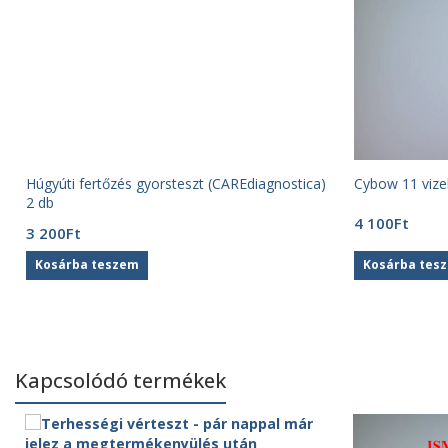
Húgyúti fertőzés gyorsteszt (CAREdiagnostica)
Cybow 11 vizel
2 db
4 100
Ft
3 200
Ft
Kosárba teszem
Kosárba tes
Kapcsolódó termékek