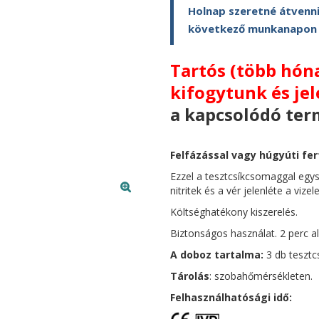
Holnap szeretné átvenni
következő munkanapon ki
Tartós (több hón
kifogytunk és jel
a kapcsolódó ter
Felfázással vagy húgyúti fe
Ezzel a tesztcsíkcsomaggal egy
nitritek és a vér jelenléte a vize
Költséghatékony kiszerelés.
Biztonságos használat. 2 perc a
A doboz tartalma:
3 db tesztcs
Tárolás
: szobahőmérsékleten.
Felhasználhatósági idő: