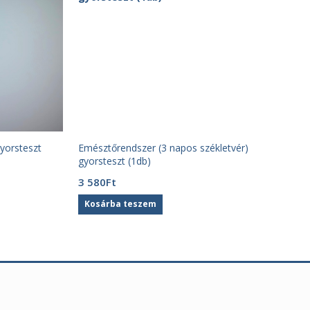
yorsteszt
Emésztőrendszer (3 napos székletvér)
gyorsteszt (1db)
3 580
Ft
Kosárba teszem