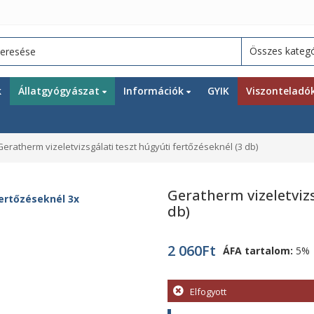
k
Állatgyógyászat
Információk
GYIK
Viszonteladó
Geratherm vizeletvizsgálati teszt húgyúti fertőzéseknél (3 db)
Geratherm vizeletvizs
db)
2 060
Ft
ÁFA tartalom:
5%
Elfogyott