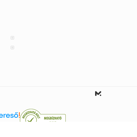
reső.hu