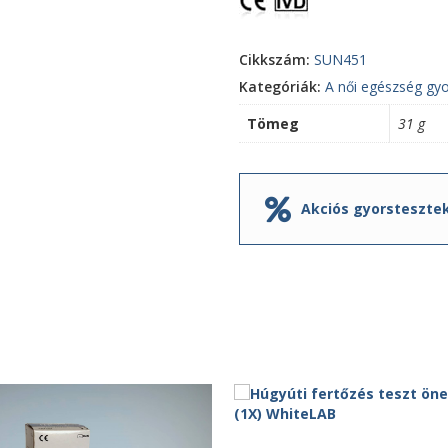
Cikkszám:
SUN451
Kategóriák:
A női egészség gyo
Tömeg
31 g
Akciós gyorsteszte