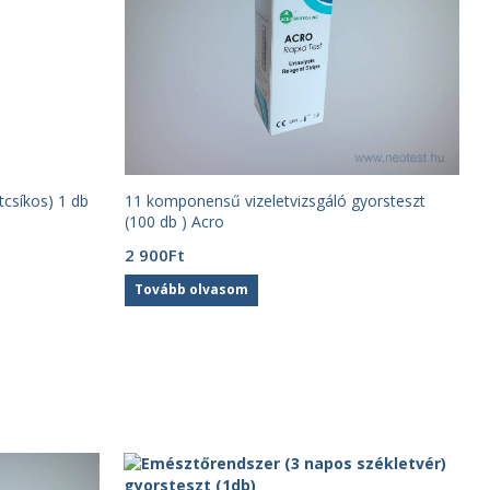
tcsíkos) 1 db
11 komponensű vizeletvizsgáló gyorsteszt
(100 db ) Acro
2 900
Ft
Tovább olvasom