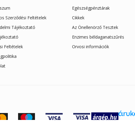
sszum
Egészségpénztárak
os Szerződési Feltételek
Cikkek
delmi Tájékoztató
Az Önellenörző Tesztek
ájékoztató
Enzimes béldaganatszűrés
ási Feltételek
Orvosi információk
gpolitika
lat
Áruke