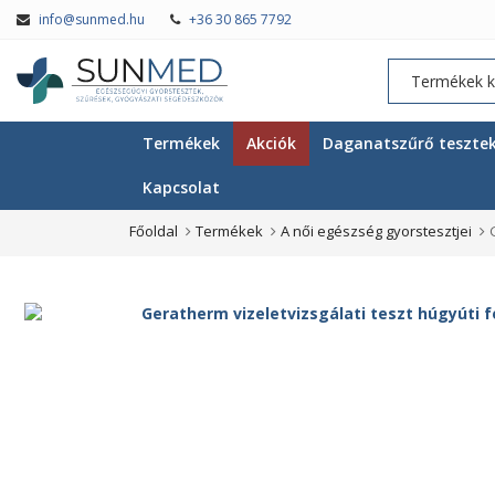
info@sunmed.hu
+36 30 865 7792
Termékek
Akciók
Daganatszűrő teszte
Kapcsolat
Főoldal
Termékek
A női egészség gyorstesztjei