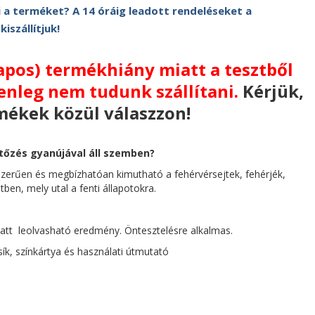
 a terméket? A 14 óráig leadott rendeléseket a
szállítjuk!
apos) termékhiány miatt a tesztből
enleg nem tudunk szállítani.
Kérjük,
mékek közül válaszzon!
rtőzés gyanújával áll szemben?
szerűen és megbízhatóan kimutható a fehérvérsejtek, fehérjék,
letben, mely utal a fenti állapotokra.
latt leolvasható eredmény. Öntesztelésre alkalmas.
ík, színkártya és használati útmutató