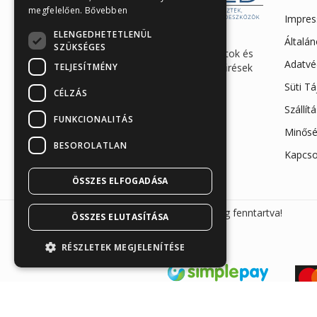
megfelelően.
Bővebben
Impre
ELENGEDHETETLENÜL
Enzimes béldaganatszűrés,
Általán
SZÜKSÉGES
hasnyálmirigy funkciós vizsgálatok és
Adatvé
TELJESÍTMÉNY
egészségügyi gyorstesztek, szűrések
és eszközök webáruháza
Süti T
CÉLZÁS
Iroda és raktár: 7623 Pécs,
Szállít
FUNKCIONALITÁS
Megyeri út 26.
Minősé
+36 30 865 7792
BESOROLATLAN
Kapcso
info@sunmed.hu
ÖSSZES ELFOGADÁSA
Sunmed Kft. 2026 © Minden jog fenntartva!
ÖSSZES ELUTASÍTÁSA
RÉSZLETEK MEGJELENÍTÉSE