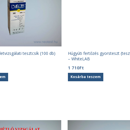
etvizsgálati tesztcsík (100 db)
Húgyúti fertőzés gyorsteszt (tesz
– WhiteLAB
1 710
Ft
zem
Kosárba teszem