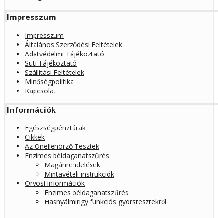
Impresszum
Impresszum
Általános Szerződési Feltételek
Adatvédelmi Tájékoztató
Süti Tájékoztató
Szállítási Feltételek
Minőségpolitika
Kapcsolat
Információk
Egészségpénztárak
Cikkek
Az Önellenörző Tesztek
Enzimes béldaganatszűrés
Magánrendelések
Mintavételi instrukciók
Orvosi információk
Enzimes béldaganatszűrés
Hasnyálmirigy funkciós gyorstesztekről