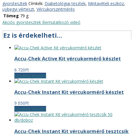
gyorstesztek
Címkék:
Diabetológiai tesztek
,
Mintavételi eszköz
,
ujjbegyi vérteszt
,
Vércukorszintmérés
Tömeg
79 g
Akciós gyorstesztek
Bemutatkozó videó
Ez is érdekelheti…
Accu-Chek Active Kit vércukormérő készlet
6 720
Ft
Kosárba teszem
Accu-Chek Instant Kit vércukormérő készlet
9 050
Ft
Kosárba teszem
Accu-Chek Instant Kit vércukormérő tesztcsík