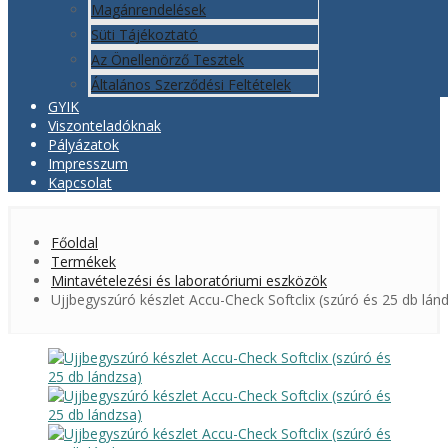
Magánrendelések
Süti Tájékoztató
Az Önellenörző Tesztek
Általános Szerződési Feltételek
GYIK
Viszonteladóknak
Pályázatok
Impresszum
Kapcsolat
Főoldal
Termékek
Mintavételezési és laboratóriumi eszközök
Ujjbegyszúró készlet Accu-Check Softclix (szúró és 25 db lán