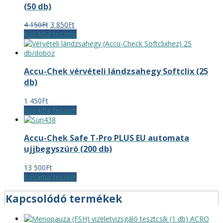
(50 db)
Original
Current
4 150
Ft
3 850
Ft
price
price
Kosárba teszem
was:
is:
4
3
150Ft.
850Ft.
Accu-Chek vérvételi lándzsahegy Softclix (25
db)
1 450
Ft
Kosárba teszem
Accu-Chek Safe T-Pro PLUS EU automata
ujjbegyszúró (200 db)
13 500
Ft
Kosárba teszem
Kapcsolódó termékek