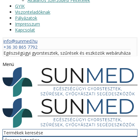
Általános Szerződési Feltételek
GYIK
Viszonteladóknak
Pályázatok
Impresszum
Kapcsolat
info@sunmed.hu
+36 30 865 7792
Egészségügyi gyorstesztek, szűrések és eszközök webáruháza
Menü