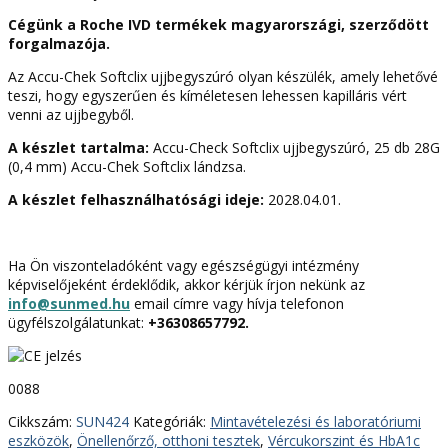
és
Cégünk a Roche
IVD termékek magyarországi, szerződött
25
forgalmazója.
db
lándzsa)
Az Accu-Chek Softclix ujjbegyszúró olyan készülék, amely lehetővé
mennyiség
teszi, hogy egyszerűen és kíméletesen lehessen kapilláris vért
venni az ujjbegyből.
A készlet tartalma:
Accu-Check Softclix ujjbegyszúró, 25 db 28G
(0,4 mm) Accu-Chek Softclix lándzsa.
A készlet felhasználhatósági ideje:
2028.04.01.
Ha Ön viszonteladóként vagy egészségügyi intézmény
képviselőjeként érdeklődik, akkor kérjük írjon nekünk az
info@sunmed.hu
email címre vagy hívja telefonon
ügyfélszolgálatunkat:
+36308657792.
0088
Cikkszám:
SUN424
Kategóriák:
Mintavételezési és laboratóriumi
eszközök
,
Önellenőrző, otthoni tesztek
,
Vércukorszint és HbA1c