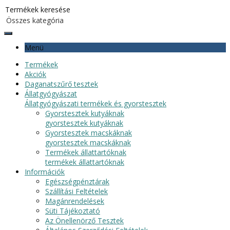
Menü
Termékek
Akciók
Daganatszűrő tesztek
Állatgyógyászat
Állatgyógyászati termékek és gyorstesztek
Gyorstesztek kutyáknak
gyorstesztek kutyáknak
Gyorstesztek macskáknak
gyorstesztek macskáknak
Termékek állattartóknak
termékek állattartóknak
Információk
Egészségpénztárak
Szállítási Feltételek
Magánrendelések
Süti Tájékoztató
Az Önellenörző Tesztek