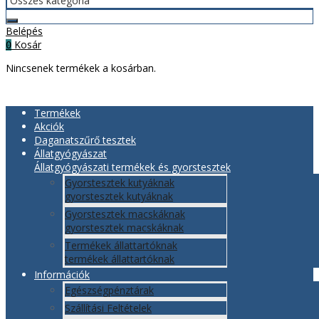
Belépés
Kosár
0
Nincsenek termékek a kosárban.
Termékek
Akciók
Daganatszűrő tesztek
Állatgyógyászat
Állatgyógyászati termékek és gyorstesztek
Gyorstesztek kutyáknak
gyorstesztek kutyáknak
Gyorstesztek macskáknak
gyorstesztek macskáknak
Termékek állattartóknak
termékek állattartóknak
Információk
Egészségpénztárak
Szállítási Feltételek