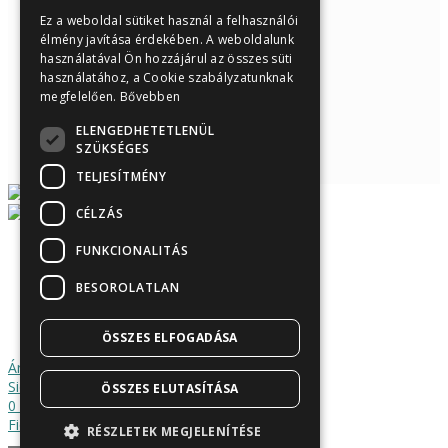
Ez a weboldal sütiket használ a felhasználói
élmény javítása érdekében. A weboldalunk
használatával Ön hozzájárul az összes süti
használatához, a Cookie szabályzatunknak
megfelelően.
Bővebben
ELENGEDHETETLENÜL
SZÜKSÉGES
TELJESÍTMÉNY
CÉLZÁS
FUNKCIONALITÁS
Árukereső.hu
BESOROLATLAN
ÖSSZES ELFOGADÁSA
Áruház
Sidebar
ÖSSZES ELUTASÍTÁSA
0
Kosár
Fiókom
RÉSZLETEK MEGJELENÍTÉSE