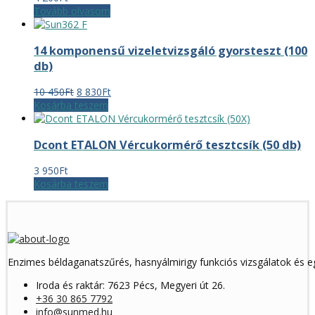
Tovább olvasom
14 komponensű vizeletvizsgáló gyorsteszt (100
db)
Original
Current
10 450
Ft
8 830
Ft
price
price
Kosárba teszem
was:
is:
10
8
Dcont ETALON Vércukormérő tesztcsík (50 db)
450Ft.
830Ft.
3 950
Ft
Kosárba teszem
Enzimes béldaganatszűrés, hasnyálmirigy funkciós vizsgálatok és 
Iroda és raktár: 7623 Pécs, Megyeri út 26.
+36 30 865 7792
info@sunmed.hu