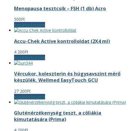
Menopausa tesztcsík – FSH (1 db) Acro
500
Ft
Kosárba teszem
Accu-Chek Active kontrolloldat (2X4 ml)
4 200
Ft
Kosárba teszem
Vércukor, koleszterin és húgysavszint mérő
készülék, Wellmed EasyTouch GCU
27 200
Ft
Kosárba teszem
Gluténérzékenység teszt, a cöliákia
kimutatására (Prima)
4 200
Ft