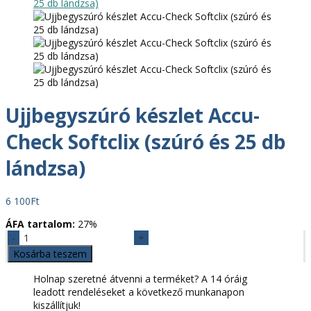
Ujjbegyszúró készlet Accu-
Check Softclix (szúró és 25 db
lándzsa)
6 100
Ft
ÁFA tartalom:
27%
Ujjbegyszúró
készlet
Kosárba teszem
Accu-
Check
Holnap szeretné átvenni a terméket? A 14 óráig
Softclix
leadott rendeléseket a következő munkanapon
(szúró
kiszállítjuk!