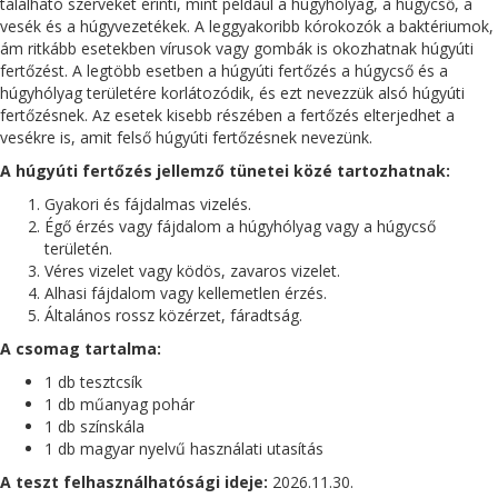
található szerveket érinti, mint például a húgyhólyag, a húgycső, a
vesék és a húgyvezetékek. A leggyakoribb kórokozók a baktériumok,
ám ritkább esetekben vírusok vagy gombák is okozhatnak húgyúti
fertőzést. A legtöbb esetben a húgyúti fertőzés a húgycső és a
húgyhólyag területére korlátozódik, és ezt nevezzük alsó húgyúti
fertőzésnek. Az esetek kisebb részében a fertőzés elterjedhet a
vesékre is, amit felső húgyúti fertőzésnek nevezünk.
A húgyúti fertőzés jellemző tünetei közé tartozhatnak:
Gyakori és fájdalmas vizelés.
Égő érzés vagy fájdalom a húgyhólyag vagy a húgycső
területén.
Véres vizelet vagy ködös, zavaros vizelet.
Alhasi fájdalom vagy kellemetlen érzés.
Általános rossz közérzet, fáradtság.
A csomag tartalma:
1 db tesztcsík
1 db műanyag pohár
1 db színskála
1 db magyar nyelvű használati utasítás
A teszt felhasználhatósági ideje:
2026.11.30.