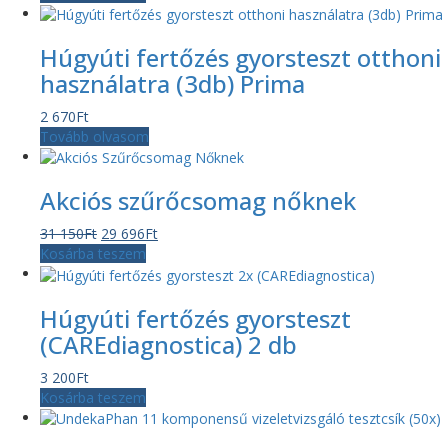
Húgyúti fertőzés gyorsteszt otthoni
használatra (3db) Prima
2 670
Ft
Tovább olvasom
Akciós szűrőcsomag nőknek
Original
Current
31 150
Ft
29 696
Ft
price
price
Kosárba teszem
was:
is:
31
29
Húgyúti fertőzés gyorsteszt
150Ft.
696Ft.
(CAREdiagnostica) 2 db
3 200
Ft
Kosárba teszem