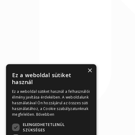
×
Ez a weboldal sütiket
használ
Ez a weboldal sütiket használ a felhasználói
élmény javítása érdekében. A weboldalunk
használatával Ön hozzájárul az összes süti
használatához, a Cookie szabályzatunknak
megfelelően.
Bővebben
ELENGEDHETETLENÜL
SZÜKSÉGES