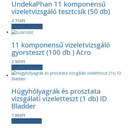
UndekaPhan 11 komponensű
vizeletvizsgáló tesztcsík (50 db)
4 710
Ft
Tovább olvasom
11 komponensű vizeletvizsgáló
gyorsteszt (100 db ) Acro
2 900
Ft
Tovább olvasom
Húgyhólyagrák és prosztata
vizsgálati vizeletteszt (1 db) ID
Bladder
7 860
Ft
Kosárba teszem