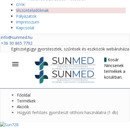
GYIK
Viszonteladóknak
Pályázatok
Impresszum
Kapcsolat
info@sunmed.hu
+36 30 865 7792
Egészségügyi gyorstesztek, szűrések és eszközök webáruháza
Kosár
0
Menü
Nincsenek
termékek a
kosárban.
Főoldal
Termékek
Akciók
Húgyúti fertőzés gyorsteszt otthoni használatra (1 db)