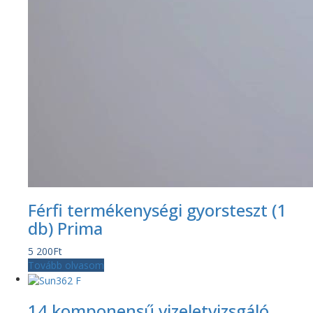
Férfi termékenységi gyorsteszt (1
db) Prima
5 200
Ft
Tovább olvasom
14 komponensű vizeletvizsgáló