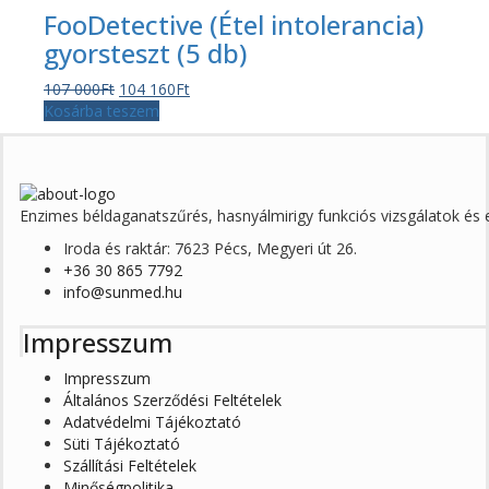
FooDetective (Étel intolerancia)
gyorsteszt (5 db)
Original
Current
107 000
Ft
104 160
Ft
price
price
Kosárba teszem
was:
is:
107
104
000Ft.
160Ft.
Enzimes béldaganatszűrés, hasnyálmirigy funkciós vizsgálatok é
Iroda és raktár: 7623 Pécs, Megyeri út 26.
+36 30 865 7792
info@sunmed.hu
Impresszum
Impresszum
Általános Szerződési Feltételek
Adatvédelmi Tájékoztató
Süti Tájékoztató
Szállítási Feltételek
Minőségpolitika