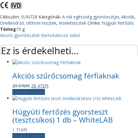
Cikkszám:
SUN728
Kategóriák:
A női egészség gyorstesztjei
,
Akciók
,
Önellenőrző, otthoni tesztek
,
Vizelettesztek
Címke:
húgyúti fertőzés
Tömeg
15 g
Akciós gyorstesztek
Bemutatkozó videó
Ez is érdekelheti…
Akciós szűrőcsomag férfiaknak
Original
Current
29 970
Ft
28 472
Ft
price
price
Kosárba teszem
was:
is:
29
28
Húgyúti fertőzés gyorsteszt
970Ft.
472Ft.
(tesztcsíkos) 1 db – WhiteLAB
1 710
Ft
Kosárba teszem