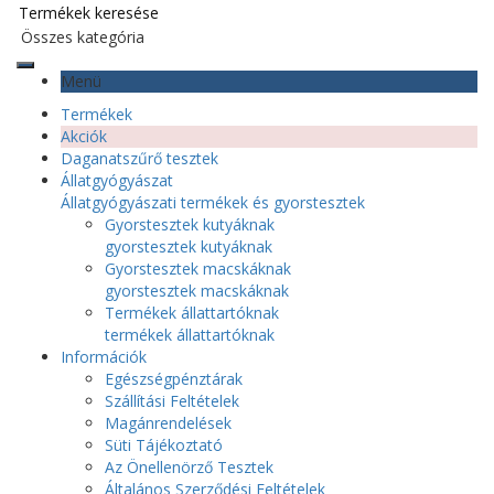
Menü
Termékek
Akciók
Daganatszűrő tesztek
Állatgyógyászat
Állatgyógyászati termékek és gyorstesztek
Gyorstesztek kutyáknak
gyorstesztek kutyáknak
Gyorstesztek macskáknak
gyorstesztek macskáknak
Termékek állattartóknak
termékek állattartóknak
Információk
Egészségpénztárak
Szállítási Feltételek
Magánrendelések
Süti Tájékoztató
Az Önellenörző Tesztek
Általános Szerződési Feltételek