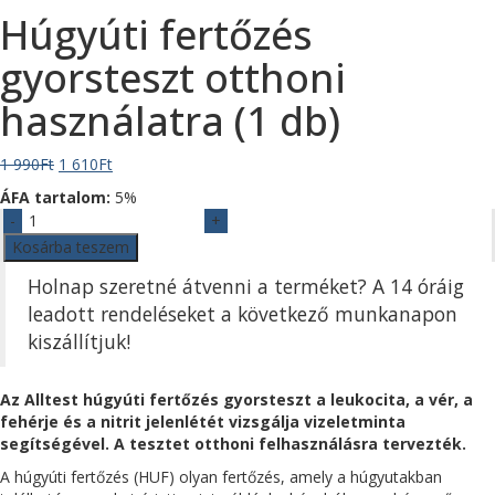
Húgyúti fertőzés
gyorsteszt otthoni
használatra (1 db)
Original
Current
1 990
Ft
1 610
Ft
price
price
ÁFA tartalom:
5%
was:
is:
Húgyúti
1
1
fertőzés
Kosárba teszem
990Ft.
610Ft.
gyorsteszt
Holnap szeretné átvenni a terméket? A 14 óráig
otthoni
használatra
leadott rendeléseket a következő munkanapon
(1
kiszállítjuk!
db)
mennyiség
Az Alltest húgyúti fertőzés gyorsteszt a leukocita, a vér, a
fehérje és a nitrit jelenlétét vizsgálja vizeletminta
segítségével. A tesztet otthoni felhasználásra tervezték.
A húgyúti fertőzés (HUF) olyan fertőzés, amely a húgyutakban