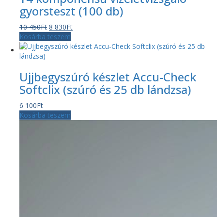
gyorsteszt (100 db)
Original
Current
10 450
Ft
8 830
Ft
price
price
Kosárba teszem
was:
is:
10
8
450Ft.
830Ft.
Ujjbegyszúró készlet Accu-Check
Softclix (szúró és 25 db lándzsa)
6 100
Ft
Kosárba teszem