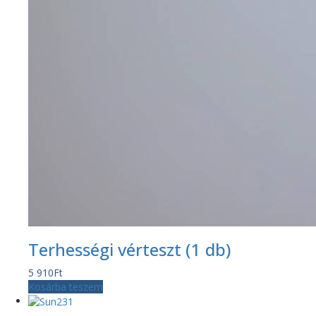
Terhességi vérteszt (1 db)
5 910
Ft
Kosárba teszem