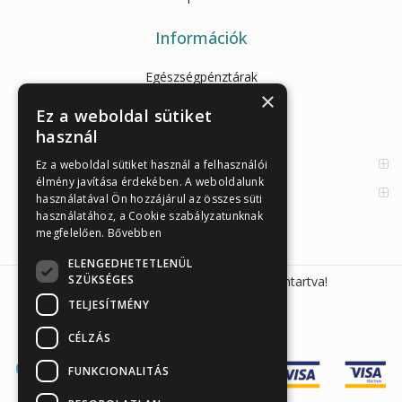
Információk
Egészségpénztárak
×
Cikkek
Ez a weboldal sütiket
használ
Az Önellenörző Tesztek
Enzimes béldaganatszűrés
Ez a weboldal sütiket használ a felhasználói
élmény javítása érdekében. A weboldalunk
Orvosi információk
használatával Ön hozzájárul az összes süti
használatához, a Cookie szabályzatunknak
megfelelően.
Bővebben
ELENGEDHETETLENÜL
SZÜKSÉGES
Sunmed Kft. 2026 © Minden jog fenntartva!
TELJESÍTMÉNY
CÉLZÁS
FUNKCIONALITÁS