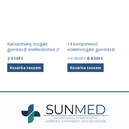
Kalciumhiány vizsgáló
14 komponensű
gyorsteszt önellenőrzésre (1
vizeletvizsgáló gyorsteszt
db) caFIT
(100 db)
Original
Current
2 510
Ft
10 450
Ft
8 830
Ft
price
price
Kosárba teszem
Kosárba teszem
was:
is:
10
8
450Ft.
830Ft.