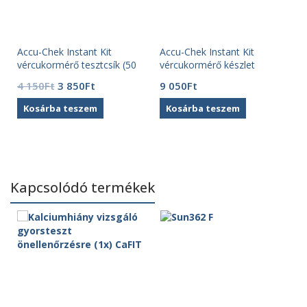
Accu-Chek Instant Kit
Accu-Chek Instant Kit
vércukormérő tesztcsík (50
vércukormérő készlet
db)
Original
Current
4 150
Ft
3 850
Ft
9 050
Ft
price
price
Kosárba teszem
Kosárba teszem
was:
is:
4
3
150Ft.
850Ft.
Kapcsolódó termékek