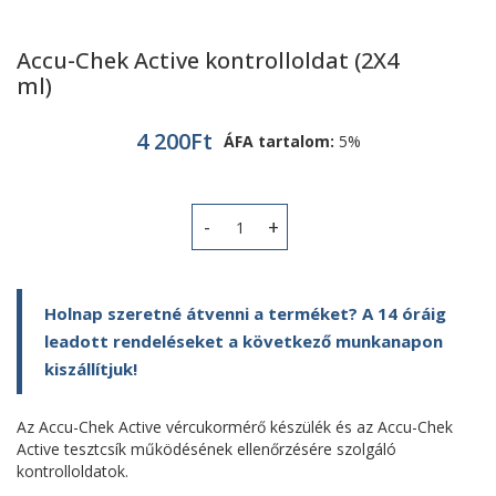
Accu-Chek Active kontrolloldat (2X4
ml)
4 200
Ft
ÁFA tartalom:
5%
Accu-Chek Active kontrolloldat (2X4 
Holnap szeretné átvenni a terméket? A 14 óráig
leadott rendeléseket a következő munkanapon
kiszállítjuk!
Az Accu-Chek Active vércukormérő készülék és az Accu-Chek
Active tesztcsík működésének ellenőrzésére szolgáló
kontrolloldatok.