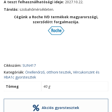
A teszt felhasználhatósági ideje:
2027.10.22.
Tárolás:
szobahőmérsékleten.
Cégünk a Roche
IVD termékek magyarországi,
szerződött forgalmazója.
Cikkszám:
SUN417
Kategóriák:
Önellenőrző, otthoni tesztek
,
Vércukorszint és
HbA1c gyorstesztek
Tömeg
40 g
Akciós gyorstesztek