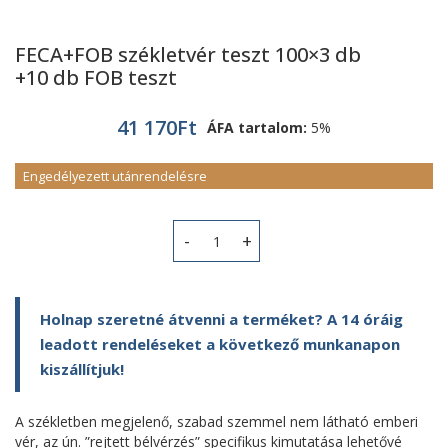
FECA+FOB székletvér teszt 100×3 db
+10 db FOB teszt
41 170
Ft
ÁFA tartalom:
5%
Engedélyezett utánrendelésre
FECA+FOB székletvér teszt 100x3 db 
Holnap szeretné átvenni a terméket? A 14 óráig
leadott rendeléseket a következő munkanapon
kiszállítjuk!
A székletben megjelenő, szabad szemmel nem látható emberi
vér, az ún. ”rejtett bélvérzés” specifikus kimutatása lehetővé