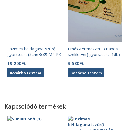
Enzimes béldaganatszűrő
Emésztőrendszer (3 napos
gyorsteszt (ScheBo® M2-PK
székletvér) gyorsteszt (1db)
Quick)
19 200
Ft
3 580
Ft
Kosárba teszem
Kosárba teszem
Kapcsolódó termékek