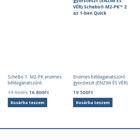
ScheBo T. M2-PK enzimes
Enzimes béldaganatszűrő
béldaganatszűrő
gyorsteszt (ENZIM ÉS VÉR)
székletteszt
ScheBo M2-PK+Hgb 2 az 1-
Original
Current
19 000
Ft
16 800
Ft
19 500
Ft
ben Quick
price
price
Kosárba teszem
Kosárba teszem
was:
is:
19
16
000Ft.
800Ft.