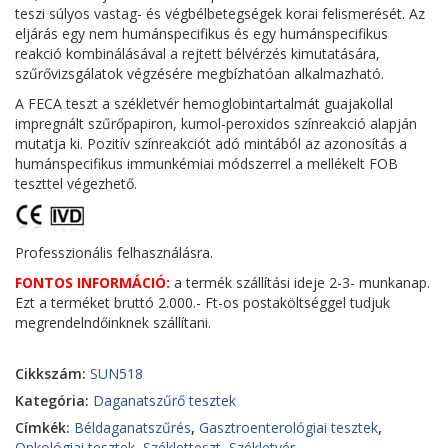
teszi súlyos vastag- és végbélbetegségek korai felismerését. Az
eljárás egy nem humánspecifikus és egy humánspecifikus
reakció kombinálásával a rejtett bélvérzés kimutatására,
szűrővizsgálatok végzésére megbízhatóan alkalmazható.
A FECA teszt a székletvér hemoglobintartalmát guajakollal
impregnált szűrőpapiron, kumol-peroxidos színreakció alapján
mutatja ki. Pozitív színreakciót adó mintából az azonosítás a
humánspecifikus immunkémiai módszerrel a mellékelt FOB
teszttel végezhető.
Professzionális felhasználásra.
FONTOS INFORMÁCIÓ:
a termék szállítási ideje 2-3- munkanap.
Ezt a terméket bruttó 2.000.- Ft-os postaköltséggel tudjuk
megrendelndőinknek szállítani.
Cikkszám:
SUN518
Kategória:
Daganatszűrő tesztek
Címkék:
Béldaganatszűrés
,
Gasztroenterológiai tesztek
,
Onkológiai tesztek
,
Székletteszt
,
Székletvér