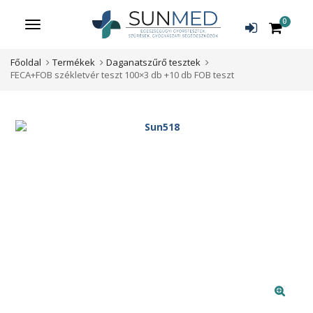
0
Menü
Főoldal
Termékek
Daganatszűrő tesztek
FECA+FOB székletvér teszt 100×3 db +10 db FOB teszt