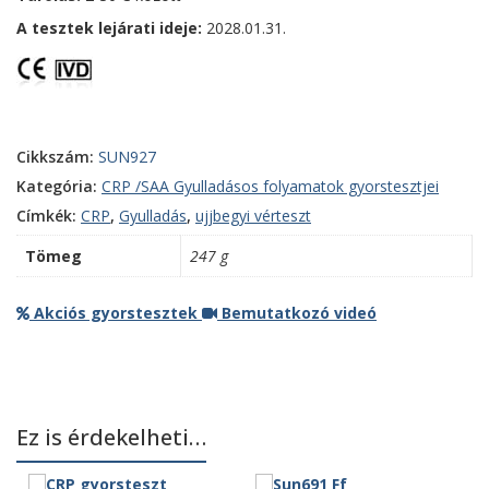
A tesztek lejárati ideje:
2028.01.31.
Cikkszám:
SUN927
Kategória:
CRP /SAA Gyulladásos folyamatok gyorstesztjei
Címkék:
CRP
,
Gyulladás
,
ujjbegyi vérteszt
Tömeg
247 g
Akciós gyorstesztek
Bemutatkozó videó
Ez is érdekelheti…