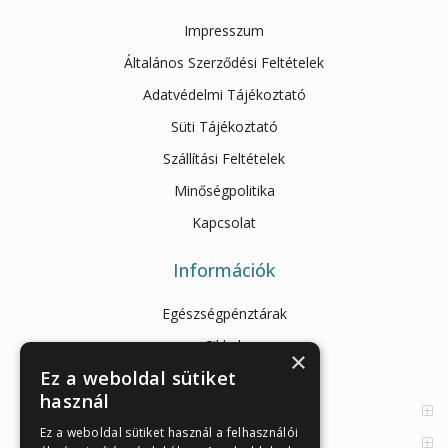
Impresszum
Általános Szerződési Feltételek
Adatvédelmi Tájékoztató
Süti Tájékoztató
Szállítási Feltételek
Minőségpolitika
Kapcsolat
Információk
Egészségpénztárak
Cikkek
×
Ez a weboldal sütiket
Az Önellenörző Tesztek
használ
Enzimes béldaganatszűrés
Ez a weboldal sütiket használ a felhasználói
Orvosi információk