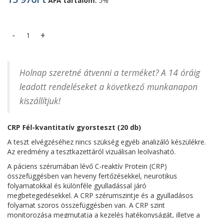
ÁFA tartalom:
5%
CRP Fél-kvantitatív kazettás gyorsteszt (20 db) mennyiség
Holnap szeretné átvenni a terméket? A 14 óráig
leadott rendeléseket a következő munkanapon
kiszállítjuk!
CRP Fél-kvantitatív gyorsteszt (20 db)
A teszt elvégzéséhez nincs szükség egyéb analizáló készülékre.
Az eredmény a tesztkazettáról vizuálisan leolvasható.
A páciens szérumában lévő C-reaktív Protein (CRP)
összefüggésben van heveny fertőzésekkel, neurotikus
folyamatokkal és különféle gyulladással járó
megbetegedésekkel. A CRP szérumszintje és a gyulladásos
folyamat szoros összefüggésben van. A CRP szint
monitorozása megmutatja a kezelés hatékonyságát, illetve a