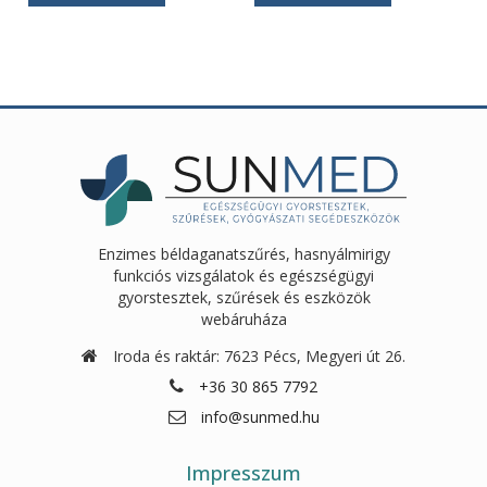
11
6
2
2
900Ft.
900Ft.
585Ft.
350Ft.
Enzimes béldaganatszűrés, hasnyálmirigy
funkciós vizsgálatok és egészségügyi
gyorstesztek, szűrések és eszközök
webáruháza
Iroda és raktár: 7623 Pécs, Megyeri út 26.
+36 30 865 7792
info@sunmed.hu
Impresszum