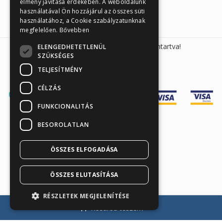
élmény javítása érdekében. A weboldalunk
használatával Ön hozzájárul az összes süti
használatához, a Cookie szabályzatunknak
megfelelően.
Bővebben
Sunmed Kft. 2026 © Minden jog fenntartva!
ELENGEDHETETLENÜL
SZÜKSÉGES
TELJESÍTMÉNY
CÉLZÁS
FUNKCIONALITÁS
BESOROLATLAN
Árukereső.hu
ÖSSZES ELFOGADÁSA
ÖSSZES ELUTASÍTÁSA
RÉSZLETEK MEGJELENÍTÉSE
Kosárba teszem