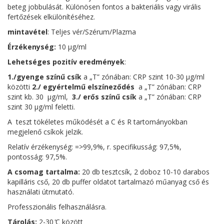
beteg jobbulását. Különösen fontos a bakteriális vagy virális
fertőzések elkülönítéséhez.
mintavétel
: Teljes vér/Szérum/Plazma
Érzékenység:
10 µg/ml
Lehetséges pozitív eredmények
:
1./gyenge színű csík
a „T” zónában: CRP szint 10-30 µg/ml
közötti
2./ egyértelmű elszíneződés
a „T” zónában: CRP
szint kb. 30 µg/ml,
3./ erős színű csík
a „T” zónában: CRP
szint 30 µg/ml feletti.
A teszt tökéletes működését a C és R tartományokban
megjelenő csíkok jelzik.
Relatív érzékenység: =>99,9%, r. specifikusság: 97,5%,
pontosság: 97,5%.
A csomag tartalma:
20 db tesztcsík, 2 doboz 10-10 darabos
kapilláris cső, 20 db puffer oldatot tartalmazó műanyag cső és
használati útmutató.
Professzionális felhasználásra.
Tárolás:
2-30 ̊C között