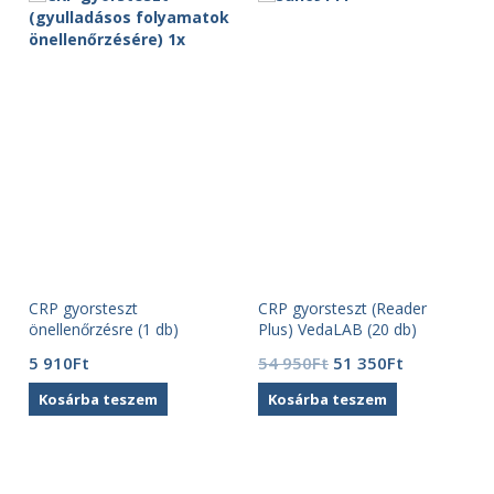
CRP gyorsteszt
CRP gyorsteszt (Reader
önellenőrzésre (1 db)
Plus) VedaLAB (20 db)
Original
Current
5 910
Ft
54 950
Ft
51 350
Ft
price
price
Kosárba teszem
Kosárba teszem
was:
is:
54
51
950Ft.
350Ft.