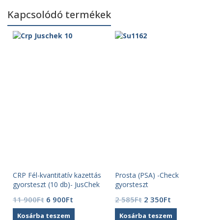
Kapcsolódó termékek
CRP Fél-kvantitatív kazettás
Prosta (PSA) -Check
gyorsteszt (10 db)- JusChek
gyorsteszt
Original
Current
Original
Current
11 900
Ft
6 900
Ft
2 585
Ft
2 350
Ft
price
price
price
price
Kosárba teszem
Kosárba teszem
was:
is:
was:
is: