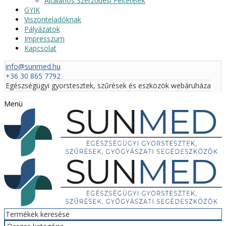
Általános Szerződési Feltételek
GYIK
Viszonteladóknak
Pályázatok
Impresszum
Kapcsolat
info@sunmed.hu
+36 30 865 7792
Egészségügyi gyorstesztek, szűrések és eszközök webáruháza
Menü