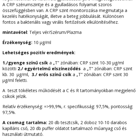
A CRP szérumszintje és a gyulladásos folyamat szoros
összefüggésben van. A CRP szint monitorozása megmutatja a
kezelés hatékonyságát, illetve a beteg jobbulását. Különösen
fontos a bakteriális vagy virális fertőzések elkülönítéséhez.
mintavétel
: Teljes vér/Szérum/Plazma
Érzékenység:
10 µg/ml
Lehetséges pozitív eredmények
:
1./gyenge színű csík
a „T” zónában: CRP szint 10-30 µg/ml
közötti
2./ egyértelmű elszíneződés
a „T” zónában: CRP szint
kb. 30 µg/ml,
3./ erős színű csík
a „T” zónában: CRP szint 30
µg/ml feletti.
A teszt tökéletes működését a C és R tartományokban megjelenő
csíkok jelzik.
Relatív érzékenység: =>99,9%, r. specifikusság: 97,5%, pontosság:
97,5%.
A csomag tartalma:
20 db tesztcsík, 2 doboz 10-10 darabos
kapilláris cső, 20 db puffer oldatot tartalmazó műanyag cső és
használati útmutató.