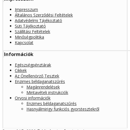
Impresszum
Általános Szerződési Feltételek
Adatvédelmi Tájékoztató
Süti Tájékoztató
Szállítási Feltételek
Minőségpolitika
Kapcsolat
Információk
Egészségpénztárak
Cikkek
Az Önellenörző Tesztek
Enzimes béldaganatszűrés
Magánrendelések
Mintavételi instrukciók
Orvosi információk
Enzimes béldaganatszűrés
Hasnyálmirigy funkciós gyorstesztekről