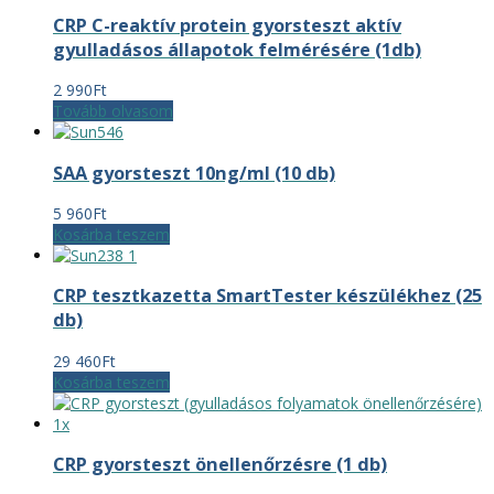
11
6
CRP C-reaktív protein gyorsteszt aktív
900Ft.
900Ft.
gyulladásos állapotok felmérésére (1db)
2 990
Ft
Tovább olvasom
SAA gyorsteszt 10ng/ml (10 db)
5 960
Ft
Kosárba teszem
CRP tesztkazetta SmartTester készülékhez (25
db)
29 460
Ft
Kosárba teszem
CRP gyorsteszt önellenőrzésre (1 db)