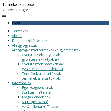
Menü
Termékek
Akciók
Daganatszűrő tesztek
Állatgyógyászat
Állatgyógyászati termékek és gyorstesztek
Gyorstesztek kutyáknak
gyorstesztek kutyáknak
Gyorstesztek macskáknak
gyorstesztek macskáknak
Termékek állattartóknak
termékek állattartóknak
Információk
Egészségpénztárak
Szállítási Feltételek
Magánrendelések
Süti Tájékoztató
Az Önellenörző Tesztek