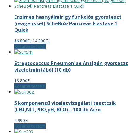
was:
is:
3
2
000Ft.
200Ft.
Enzimes hasnyálmirigy funkciós gyorsteszt
(reagenssel) ScheBo® Pancreas Elastase 1
Quick
Original
Current
16 800
Ft
14 000
Ft
price
price
Kosárba teszem
was:
is:
16
14
Streptococcus Pneumoniae Antigén gyorteszt
800Ft.
000Ft.
vizeletmintából (10 db)
13 800
Ft
Kosárba teszem
5 komponensű vizeletvizsgálati tesztcsík
(LEU,NIT,PRO,pH, BLO) – 100 db Acro
2 990
Ft
Kosárba teszem