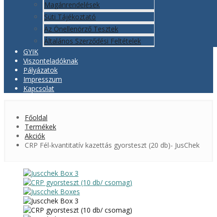
Magánrendelések
Süti Tájékoztató
Az Önellenörző Tesztek
Általános Szerződési Feltételek
GYIK
Viszonteladóknak
Pályázatok
Impresszum
Kapcsolat
Főoldal
Termékek
Akciók
CRP Fél-kvantitatív kazettás gyorsteszt (20 db)- JusChek