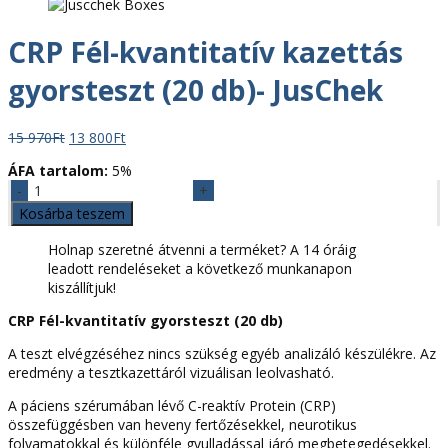
CRP Fél-kvantitatív kazettás
gyorsteszt (20 db)- JusChek
Original
Current
15 970
Ft
13 800
Ft
price
price
ÁFA tartalom:
5%
was:
is:
CRP
15
13
Fél-
970Ft.
800Ft.
Kosárba teszem
kvantitatív
kazettás
Holnap szeretné átvenni a terméket? A 14 óráig
gyorsteszt
leadott rendeléseket a következő munkanapon
(20
kiszállítjuk!
db)-
CRP Fél-kvantitatív gyorsteszt (20 db)
JusChek
mennyiség
A teszt elvégzéséhez nincs szükség egyéb analizáló készülékre. Az
eredmény a tesztkazettáról vizuálisan leolvasható.
A páciens szérumában lévő C-reaktív Protein (CRP)
összefüggésben van heveny fertőzésekkel, neurotikus
folyamatokkal és különféle gyulladással járó megbetegedésekkel.