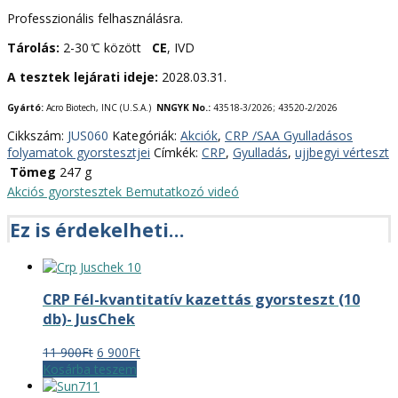
Professzionális felhasználásra.
Tárolás:
2-30 ̊C között
CE
, IVD
A tesztek lejárati ideje:
2028.03.31.
Gyártó:
Acro Biotech, INC (U.S.A.)
NNGYK No.:
43518-3/2026; 43520-2/2026
Cikkszám:
JUS060
Kategóriák:
Akciók
,
CRP /SAA Gyulladásos
folyamatok gyorstesztjei
Címkék:
CRP
,
Gyulladás
,
ujjbegyi vérteszt
Tömeg
247 g
Akciós gyorstesztek
Bemutatkozó videó
Ez is érdekelheti…
CRP Fél-kvantitatív kazettás gyorsteszt (10
db)- JusChek
Original
Current
11 900
Ft
6 900
Ft
price
price
Kosárba teszem
was:
is: