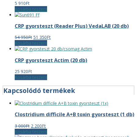
5 910
Ft
Kosárba teszem
CRP gyorsteszt (Reader Plus) VedaLAB (20 db)
Original
Current
54 950
Ft
51 350
Ft
price
price
Kosárba teszem
was:
is:
54
51
CRP gyorsteszt Actim (20 db)
950Ft.
350Ft.
25 920
Ft
Kosárba teszem
Kapcsolódó termékek
Clostridium difficile A+B toxin gyorsteszt (1 db)
Original
Current
3 000
Ft
2 200
Ft
price
price
Kosárba teszem