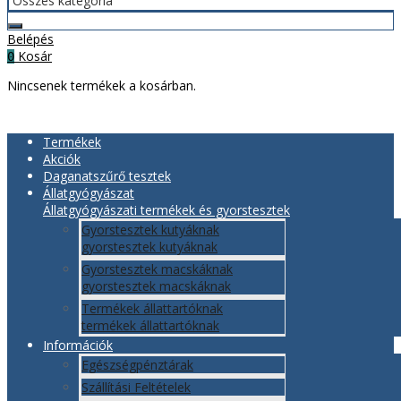
Belépés
Kosár
0
Nincsenek termékek a kosárban.
Termékek
Akciók
Daganatszűrő tesztek
Állatgyógyászat
Állatgyógyászati termékek és gyorstesztek
Gyorstesztek kutyáknak
gyorstesztek kutyáknak
Gyorstesztek macskáknak
gyorstesztek macskáknak
Termékek állattartóknak
termékek állattartóknak
Információk
Egészségpénztárak
Szállítási Feltételek